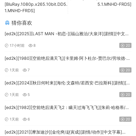
[BluRay.1080p.x265.10bit.DD5.
5.1.MNHD-FRDS]
1.MNHD-FRDS]
猜你喜欢
[ed2k][2025][LAST MAN -初恋-][福山雅治/大泉洋][剧情][中文字
幕][MKV/5.47GiB][1080p.BluRay.x265.10bit.DTS-WiKi]
17小时前
8
20
[ed2k][1980][空前绝后满天飞][卡里姆·阿卜杜尔-贾巴尔/劳埃德·布
里吉斯][喜剧][简繁英字幕][MKV/8.64GiB][BluRay.1080p.DTS-
1天前
7
20
HD.MA5.1.x265.10bit-BeiTai]
[ed2k][2024][秋日何时来][海伦·文森特/若西安·巴拉斯科][剧情][中
文字幕][MKV/7.09GiB][BluRay.1080p.x265.10bit.DDP5.1.MNHD-
1天前
5
20
FRDS]
[ed2k][1982][空前绝后满天飞2：瞒天过海飞飞飞][朱莉·哈格蒂/罗
伯特·海斯][喜剧/科幻][中文字幕][MKV/9.12GiB]
1天前
6
20
[1080p.BluRay.x264.DTS-WiKi]
[ed2k][2021][摩加迪沙][金伦奭/赵寅成][剧情/动作][中文字幕]