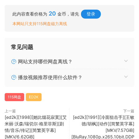
20
此内容查看价格为
金币，请先
登录
本网站只支持115网盘磁力离线
常见问题
网站支持哪些网盘离线？
播放视频推荐使用什么软件？
115网盘
ED2K
上一篇
下一篇
[ed2k][1998][她比烟花寂寞][艾
[ed2k][1991][冷面狙击手][王敏
米丽·沃森/瑞切尔·格里菲斯][剧
德/胡枫][动作][简繁英字幕]
情/音乐/传记][简繁英字幕]
[MKV/7.57GiB]
[MKV/6.62GiB]
[BluRay.1080p.x265.10bit.DDP