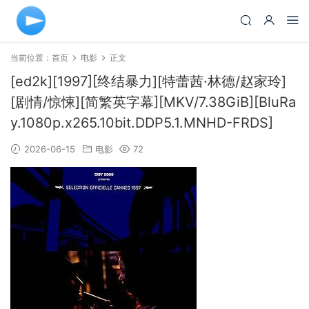
当前位置：
首页
电影
正文
[ed2k][1997][终结暴力][特蕾茜·林德/赵家玲]
[剧情/惊悚][简繁英字幕][MKV/7.38GiB][BluRa
y.1080p.x265.10bit.DDP5.1.MNHD-FRDS]
2026-06-15
电影
72