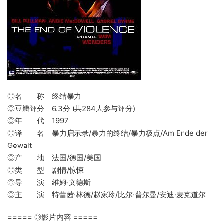
◎名 称 终结暴力
◎豆瓣评分 6.3分 (共284人参与评分)
◎年 代 1997
◎译 名 暴力启示录/暴力的终结/暴力极点/Am Ende der
Gewalt
◎产 地 法国/德国/美国
◎类 型 剧情/惊悚
◎导 演 维姆·文德斯
◎主 演 特蕾茜·林德/赵家玲/比尔·普尔曼/安迪·麦克道尔
===== ◎影片内容 =====