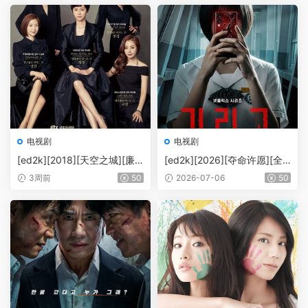
p.Amazon.WEB-DL.AVC.DD
0p.DSNP.WEB-DL.AAC2.0.
P.2.0-DBTV]
H.264-DepWeb]
电视剧
电视剧
[ed2k][2018][天空之城][廉
[ed2k][2026][夺命许愿][全
晶雅/李泰兰][剧情][中文字幕]
昭映/姜美娜][剧情/恐怖][中英
3周前
50
2026-07-06
50
[MKV/23.08GiB][1080p.NF.
字幕][MKV/16.79GiB][1080
WEB-DL.DDP2.0.x264-Ao]
p.NF.WEB-DL.x264.DDP5.1.
Atmos-ADWeb]