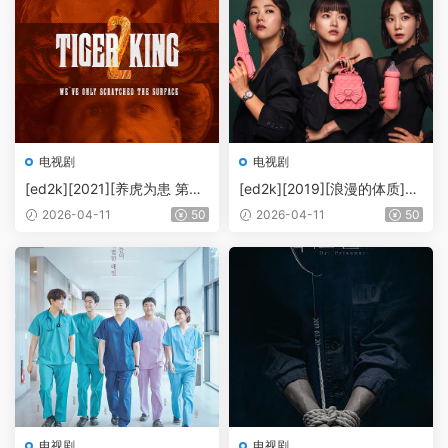
电视剧
电视剧
[ed2k][2021][养虎为患 第二
[ed2k][2019][浪漫的体质]
季][怪人乔][纪录片/传记/犯
[千玗嬉/全余赟][喜剧/爱情]
2026-04-11
50
2026-04-11
50
罪][中英字幕][MKV/8.1GiB][1
[中文字幕][MKV/17.64GiB][1
080p.Netflix.WEB-DL.AVC.
080p.WEB-DL]
DDP.5.1-DBTV]
电视剧
电视剧