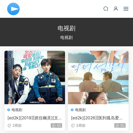
电视剧
电视剧
电视剧
电视剧
[ed2k][2019][抓住幽灵][文
[ed2k][2026][医到孤岛爱上
根英/金宣虎][喜剧/爱情][中英
你][李宰旭/辛睿恩][剧情][中
2周前
50
3周前
50
字幕][MKV/33.66GiB][1080
英字幕][MKV/21.49GiB][108