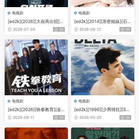
电视剧
电视剧
[ed2k][2026][大叔再出招]
[ed2k][2014][亲密姐妹][石
[申河均/吴正世][喜剧/动作]
原里美/松下奈绪][剧情/爱情]
2026-07-05
50
2026-06-12
50
[中英字幕][MKV/8.18GiB][10
[MKV/25.48GiB][1080p.Blu
80p.MAX.WEB-DL.H265.DD
Ray.x265.10bit.FLAC.MNH
P2.0-AilMWeb]
D-FRDS]
电视剧
电视剧
[ed2k][2026][铁拳教育][金
[ed2k][1996][少男情狂][Sha
武烈/李星民][剧情/动作][中英
yne Gray/Thang Chan][剧
2026-06-11
50
2026-05-20
50
字幕][MKV/27.69GiB][1080
情][MKV/12.39GiB][BluRay.1
p.NF.WEB-DL.DDP5.1.Atmo
080p.DD1.0.x264.BMDru]
s.H264-HDSWEB]