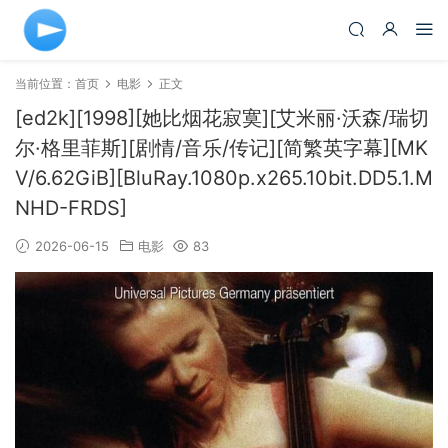
当前位置：
首页
电影
正文
[ed2k][1998][她比烟花寂寞][艾米丽·沃森/瑞切
尔·格里菲斯][剧情/音乐/传记][简繁英字幕][MK
V/6.62GiB][BluRay.1080p.x265.10bit.DD5.1.M
NHD-FRDS]
2026-06-15
电影
83