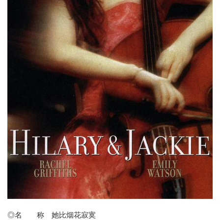
◎名 称 她比烟花寂寞