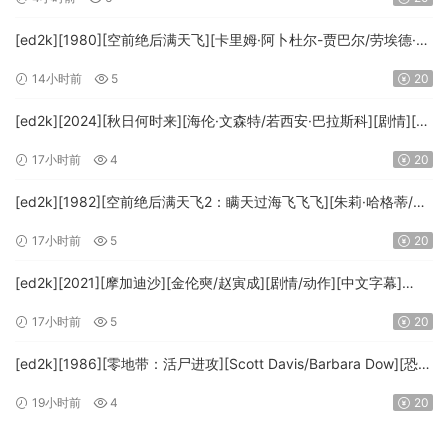
[ed2k][1980][空前绝后满天飞][卡里姆·阿卜杜尔-贾巴尔/劳埃德·布
里吉斯][喜剧][简繁英字幕][MKV/8.64GiB][BluRay.1080p.DTS-
14小时前
5
20
HD.MA5.1.x265.10bit-BeiTai]
[ed2k][2024][秋日何时来][海伦·文森特/若西安·巴拉斯科][剧情][中
文字幕][MKV/7.09GiB][BluRay.1080p.x265.10bit.DDP5.1.MNHD-
17小时前
4
20
FRDS]
[ed2k][1982][空前绝后满天飞2：瞒天过海飞飞飞][朱莉·哈格蒂/罗
伯特·海斯][喜剧/科幻][中文字幕][MKV/9.12GiB]
17小时前
5
20
[1080p.BluRay.x264.DTS-WiKi]
[ed2k][2021][摩加迪沙][金伦奭/赵寅成][剧情/动作][中文字幕]
[MKV/11.47GiB][1080p.BluRay.x264.DTS-WiKi]
17小时前
5
20
[ed2k][1986][零地带：活尸进攻][Scott Davis/Barbara Dow][恐
怖][中英字幕][MKV/7.44GiB][BluRay.1080p.DD.2.0.x264-
19小时前
4
20
MTeam]