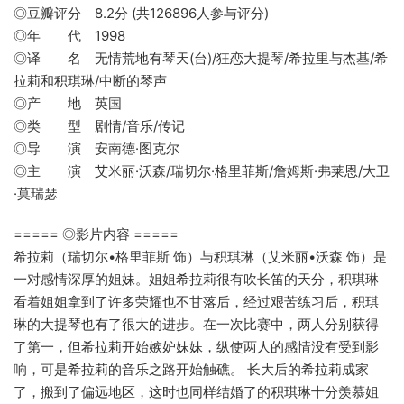
◎豆瓣评分 8.2分 (共126896人参与评分)
◎年 代 1998
◎译 名 无情荒地有琴天(台)/狂恋大提琴/希拉里与杰基/希
拉莉和积琪琳/中断的琴声
◎产 地 英国
◎类 型 剧情/音乐/传记
◎导 演 安南德·图克尔
◎主 演 艾米丽·沃森/瑞切尔·格里菲斯/詹姆斯·弗莱恩/大卫
·莫瑞瑟
===== ◎影片内容 =====
希拉莉（瑞切尔•格里菲斯 饰）与积琪琳（艾米丽•沃森 饰）是
一对感情深厚的姐妹。姐姐希拉莉很有吹长笛的天分，积琪琳
看着姐姐拿到了许多荣耀也不甘落后，经过艰苦练习后，积琪
琳的大提琴也有了很大的进步。在一次比赛中，两人分别获得
了第一，但希拉莉开始嫉妒妹妹，纵使两人的感情没有受到影
响，可是希拉莉的音乐之路开始触礁。 长大后的希拉莉成家
了，搬到了偏远地区，这时也同样结婚了的积琪琳十分羡慕姐