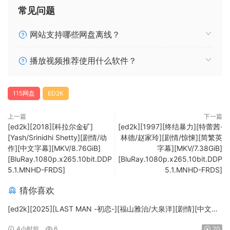
常见问题
网站支持哪些网盘离线？
播放视频推荐使用什么软件？
115网盘
ED2K
上一篇
下一篇
[ed2k][2018][科拉尔金矿]
[ed2k][1997][终结暴力][特蕾茜·
[Yash/Srinidhi Shetty][剧情/动
林德/赵家玲][剧情/惊悚][简繁英
作][中文字幕][MKV/8.76GiB]
字幕][MKV/7.38GiB]
[BluRay.1080p.x265.10bit.DDP
[BluRay.1080p.x265.10bit.DDP
5.1.MNHD-FRDS]
5.1.MNHD-FRDS]
猜你喜欢
[ed2k][2025][LAST MAN -初恋-][福山雅治/大泉洋][剧情][中文字
幕][MKV/5.47GiB][1080p.BluRay.x265.10bit.DTS-WiKi]
4小时前
6
20