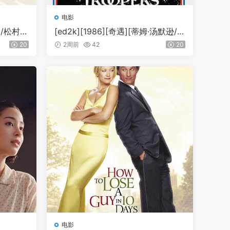
电影
隆子/松村北
[ed2k][1986][奇遇][蒂姆·汤默逊/蒂
MKV/
莫西·范·帕腾][科幻/战争][简繁英字
20
2周前
42
20
5.1.x26
幕][MKV/7.29GiB][BluRay.1080p.x
265.10bit.FLAC.MNHD-FRDS]
电影