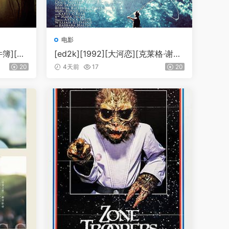
电影
件簿][弗
[ed2k][1992][大河恋][克莱格·谢佛/
[剧情/
布拉德·皮特][剧情/家庭][简繁英字
20
4天前
17
20
.22Gi
幕][MKV/16.31GiB][BluRay.1080p.
.5.1-C
DTS-HD.MA.5.1.x265.10bit-BeiTa
i]