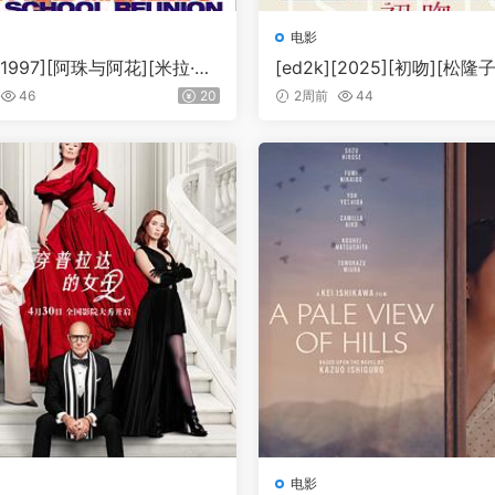
电影
][1997][阿珠与阿花][米拉·索
[ed2k][2025][初吻][松
莎·库卓][喜剧][中英字幕][M
斗][爱情/奇幻][简繁英字幕][
46
20
2周前
44
2GiB][1080p.BluRay.x265.1
8.45GiB][BluRay.1080p.DD
TS-WiKi]
4-BMDru]
电影