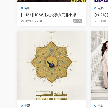
电影
电影
[ed2k][1966][人类学入门][小泽昭
[ed2k
一/坂本澄子][剧情][中文字幕][MK
维诺/丽
4天前
18
20
2周前
V/14.3GiB][BluRay.1080p.x265.10
KV/7.4
bit.FLAC.MNHD-FRDS]
0bit.D
电影
电影