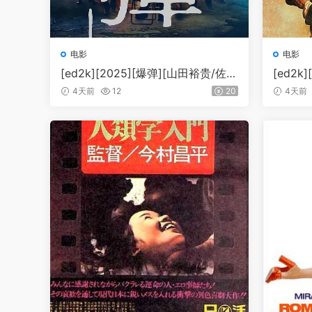
电影
电影
[ed2k][2025][爆弹][山田裕贵/佐藤
[ed2k
二朗][悬疑/犯罪][中文字幕][MKV/6.
金斯/彼
4天前
12
20
4天前
18GiB][BluRay.1080p.x265.10bit.D
幕][MKV
DP5.1.MNHD-FRDS]
bit.DD