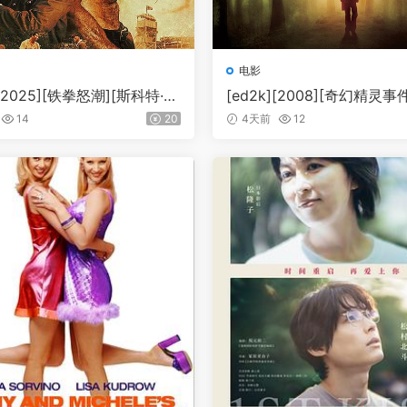
电影
][2025][铁拳怒潮][斯科特·阿
[ed2k][2008][奇幻精灵事
得·新田][动作/战争][中文字
莱迪·海默/玛丽-露易丝·帕克]
14
20
4天前
12
/6.47GiB][1080p.x265.10
奇幻/冒险][中英字幕][MKV/8
P5.1MNHD-FRDS]
B][BluRay.1080p.x264.DDP
MCT]