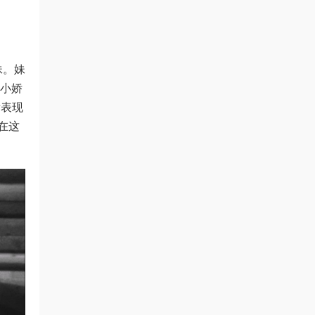
妹。妹
从小娇
所表现
在这