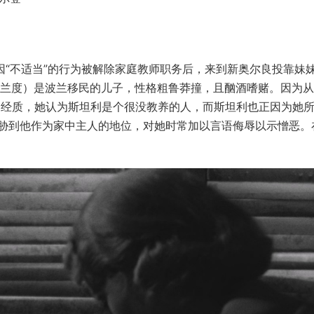
因“不适当”的行为被解除家庭教师职务后，来到新奥尔良投靠妹
白兰度）是波兰移民的儿子，性格粗鲁莽撞，且酗酒嗜赌。因为
神经质，她认为斯坦利是个很没教养的人，而斯坦利也正因为她
胁到他作为家中主人的地位，对她时常加以言语侮辱以示憎恶。