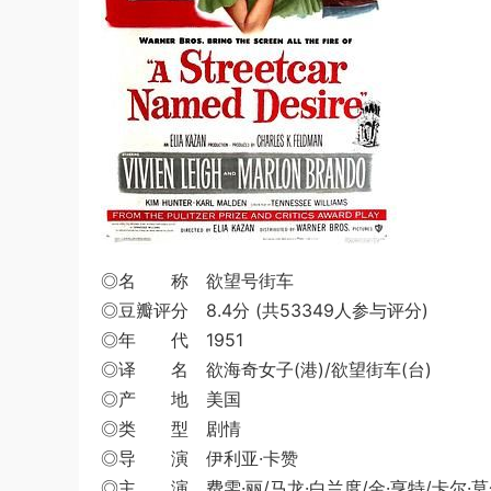
◎名 称 欲望号街车
◎豆瓣评分 8.4分 (共53349人参与评分)
◎年 代 1951
◎译 名 欲海奇女子(港)/欲望街车(台)
◎产 地 美国
◎类 型 剧情
◎导 演 伊利亚·卡赞
◎主 演 费雯·丽/马龙·白兰度/金·亨特/卡尔·