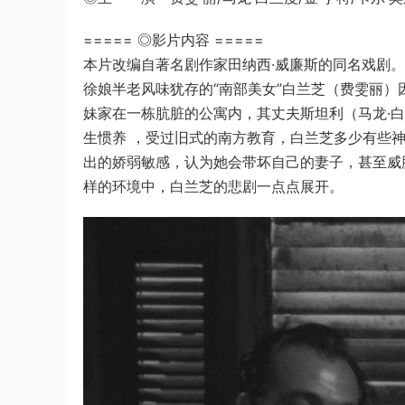
===== ◎影片内容 =====
本片改编自著名剧作家田纳西·威廉斯的同名戏剧。
徐娘半老风味犹存的“南部美女”白兰芝（费雯丽）
妹家在一栋肮脏的公寓内，其丈夫斯坦利（马龙·
生惯养 ，受过旧式的南方教育，白兰芝多少有些
出的娇弱敏感，认为她会带坏自己的妻子，甚至威
样的环境中，白兰芝的悲剧一点点展开。