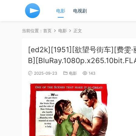
电影
电视剧
当前位置：
首页
电影
正文
[ed2k][1951][欲望号街车][费雯
B][BluRay.1080p.x265.10bit.
2025-09-23
电影
143