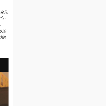
她总是
 饰）
久
欢的
她终