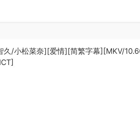
下智久/小松菜奈][爱情][简繁字幕][MKV/10.6
MCT]