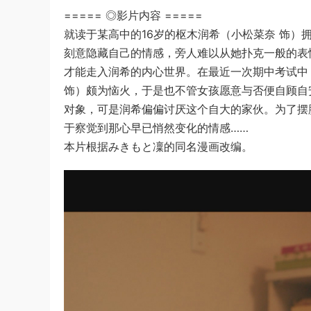
===== ◎影片内容 =====
就读于某高中的16岁的枢木润希（小松菜奈 饰
刻意隐藏自己的情感，旁人难以从她扑克一般的表
才能走入润希的内心世界。在最近一次期中考试中
饰）颇为恼火，于是也不管女孩愿意与否便自顾自
对象，可是润希偏偏讨厌这个自大的家伙。为了摆
于察觉到那心早已悄然变化的情感……
本片根据みきもと凜的同名漫画改编。