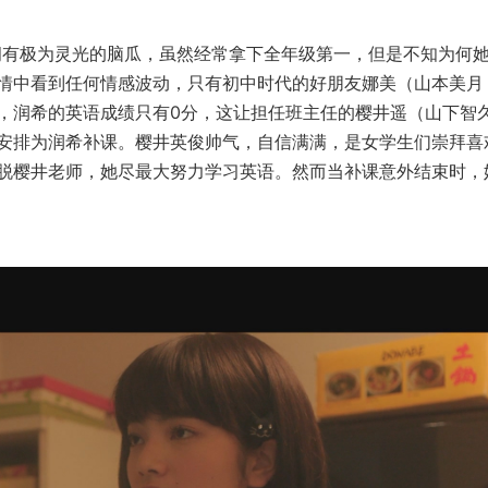
）拥有极为灵光的脑瓜，虽然经常拿下全年级第一，但是不知为何
情中看到任何情感波动，只有初中时代的好朋友娜美（山本美月
，润希的英语成绩只有0分，这让担任班主任的樱井遥（山下智
安排为润希补课。樱井英俊帅气，自信满满，是女学生们崇拜喜
脱樱井老师，她尽最大努力学习英语。然而当补课意外结束时，