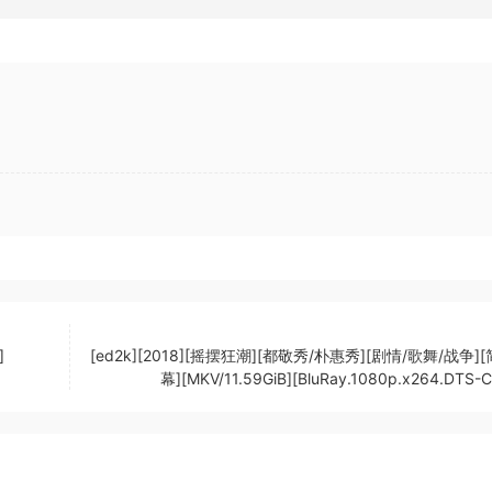
]
[ed2k][2018][摇摆狂潮][都敬秀/朴惠秀][剧情/歌舞/战争]
幕][MKV/11.59GiB][BluRay.1080p.x264.DTS-