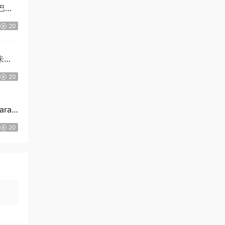
巴尔/
20
朱莉·
20
ara
20