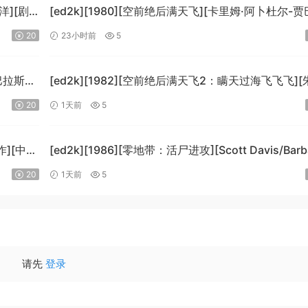
泉洋][剧
[ed2k][1980][空前绝后满天飞][卡里姆·阿卜杜尔-贾
劳埃德·布里吉斯][喜剧][简繁英字幕][MKV/8.64GiB]
20
23小时前
5
[BluRay.1080p.DTS-HD.MA5.1.x265.10bit-BeiTai]
·巴拉斯
[ed2k][1982][空前绝后满天飞2：瞒天过海飞飞飞][
哈格蒂/罗伯特·海斯][喜剧/科幻][中文字幕]
20
1天前
5
]
[MKV/9.12GiB][1080p.BluRay.x264.DTS-WiKi]
作][中文
[ed2k][1986][零地带：活尸进攻][Scott Davis/Barb
WiKi]
Dow][恐怖][中英字幕][MKV/7.44GiB]
20
1天前
5
[BluRay.1080p.DD.2.0.x264-MTeam]
请先
登录