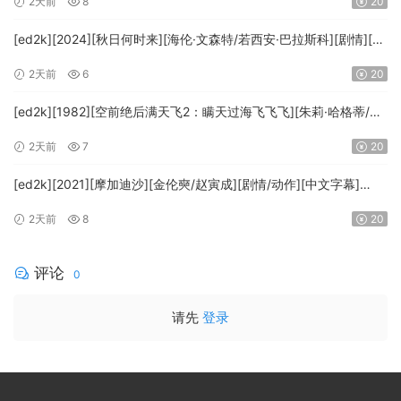
2天前
8
20
HD.MA5.1.x265.10bit-BeiTai]
[ed2k][2024][秋日何时来][海伦·文森特/若西安·巴拉斯科][剧情][中
文字幕][MKV/7.09GiB][BluRay.1080p.x265.10bit.DDP5.1.MNHD-
2天前
6
20
FRDS]
[ed2k][1982][空前绝后满天飞2：瞒天过海飞飞飞][朱莉·哈格蒂/罗
伯特·海斯][喜剧/科幻][中文字幕][MKV/9.12GiB]
2天前
7
20
[1080p.BluRay.x264.DTS-WiKi]
[ed2k][2021][摩加迪沙][金伦奭/赵寅成][剧情/动作][中文字幕]
[MKV/11.47GiB][1080p.BluRay.x264.DTS-WiKi]
2天前
8
20
评论
0
请先
登录