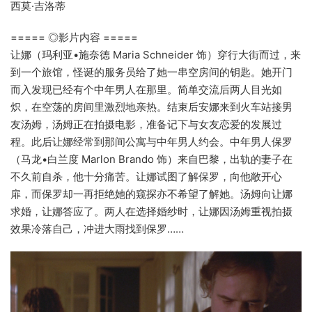
西莫·吉洛蒂
===== ◎影片内容 =====
让娜（玛利亚•施奈德 Maria Schneider 饰）穿行大街而过，来
到一个旅馆，怪诞的服务员给了她一串空房间的钥匙。她开门
而入发现已经有个中年男人在那里。简单交流后两人目光如
炽，在空荡的房间里激烈地亲热。结束后安娜来到火车站接男
友汤姆，汤姆正在拍摄电影，准备记下与女友恋爱的发展过
程。此后让娜经常到那间公寓与中年男人约会。中年男人保罗
（马龙•白兰度 Marlon Brando 饰）来自巴黎，出轨的妻子在
不久前自杀，他十分痛苦。让娜试图了解保罗，向他敞开心
扉，而保罗却一再拒绝她的窥探亦不希望了解她。汤姆向让娜
求婚，让娜答应了。两人在选择婚纱时，让娜因汤姆重视拍摄
效果冷落自己，冲进大雨找到保罗……