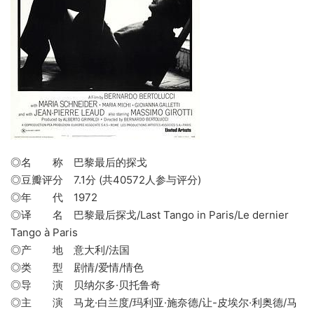
◎名 称 巴黎最后的探戈
◎豆瓣评分 7.1分 (共40572人参与评分)
◎年 代 1972
◎译 名 巴黎最后探戈/Last Tango in Paris/Le dernier
Tango à Paris
◎产 地 意大利/法国
◎类 型 剧情/爱情/情色
◎导 演 贝纳尔多·贝托鲁奇
◎主 演 马龙·白兰度/玛利亚·施奈德/让-皮埃尔·利奥德/马