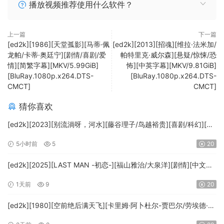
播放视频推荐使用什么软件？
上一篇
下一篇
[ed2k][1986][天堂孤影][马蒂·佩
[ed2k][2013][招魂][维拉·法米加/
龙帕/卡蒂·奥廷宁][剧情/喜剧/爱
帕特里克·威尔森][悬疑/惊悚/恐
情][简繁字幕][MKV/5.99GiB]
怖][中英字幕][MKV/9.81GiB]
[BluRay.1080p.x264.DTS-
[BluRay.1080p.x264.DTS-
CMCT]
CMCT]
猜你喜欢
[ed2k][2023][别流淌呀，河水][藤谷理子/鸟越裕贵][喜剧/科幻][中
文字幕][MKV/4.37GiB][1080p.BluRay.x265.10bit.DTS-WiKi]
5小时前
5
20
[ed2k][2025][LAST MAN -初恋-][福山雅治/大泉洋][剧情][中文字
幕][MKV/5.47GiB][1080p.BluRay.x265.10bit.DTS-WiKi]
1天前
9
20
[ed2k][1980][空前绝后满天飞][卡里姆·阿卜杜尔-贾巴尔/劳埃德·布
里吉斯][喜剧][简繁英字幕][MKV/8.64GiB][BluRay.1080p.DTS-