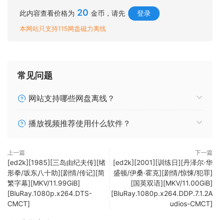
20
此内容查看价格为
金币，请先
登录
本网站只支持115网盘磁力离线
常见问题
网站支持哪些网盘离线？
播放视频推荐使用什么软件？
上一篇
下一篇
[ed2k][1985][三岛由纪夫传][绪
[ed2k][2001][训练日][丹泽尔·华
形拳/坂东八十助][剧情/传记][简
盛顿/伊桑·霍克][剧情/惊悚/犯罪]
繁字幕][MKV/11.99GiB]
[国英双语][MKV/11.00GiB]
[BluRay.1080p.x264.DTS-
[BluRay.1080p.x264.DDP.7.1.2A
CMCT]
udios-CMCT]