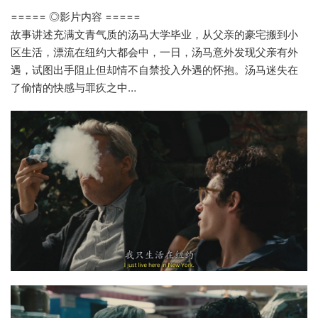
===== ◎影片内容 =====
故事讲述充满文青气质的汤马大学毕业，从父亲的豪宅搬到小
区生活，漂流在纽约大都会中，一日，汤马意外发现父亲有外
遇，试图出手阻止但却情不自禁投入外遇的怀抱。汤马迷失在
了偷情的快感与罪疚之中…