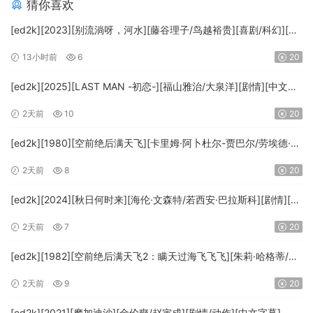
猜你喜欢
[ed2k][2023][别流淌呀，河水][藤谷理子/鸟越裕贵][喜剧/科幻][中
文字幕][MKV/4.37GiB][1080p.BluRay.x265.10bit.DTS-WiKi]
13小时前
6
20
[ed2k][2025][LAST MAN -初恋-][福山雅治/大泉洋][剧情][中文字
幕][MKV/5.47GiB][1080p.BluRay.x265.10bit.DTS-WiKi]
2天前
10
20
[ed2k][1980][空前绝后满天飞][卡里姆·阿卜杜尔-贾巴尔/劳埃德·布
里吉斯][喜剧][简繁英字幕][MKV/8.64GiB][BluRay.1080p.DTS-
2天前
8
20
HD.MA5.1.x265.10bit-BeiTai]
[ed2k][2024][秋日何时来][海伦·文森特/若西安·巴拉斯科][剧情][中
文字幕][MKV/7.09GiB][BluRay.1080p.x265.10bit.DDP5.1.MNHD-
2天前
7
20
FRDS]
[ed2k][1982][空前绝后满天飞2：瞒天过海飞飞飞][朱莉·哈格蒂/罗
伯特·海斯][喜剧/科幻][中文字幕][MKV/9.12GiB]
2天前
9
20
[1080p.BluRay.x264.DTS-WiKi]
[ed2k][2021][摩加迪沙][金伦奭/赵寅成][剧情/动作][中文字幕]