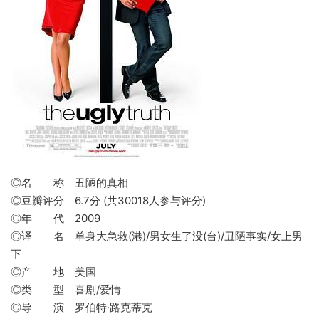
◎名 称 丑陋的真相
◎豆瓣评分 6.7分 (共30018人参与评分)
◎年 代 2009
◎译 名 单身大急救(港)/男女生了没(台)/丑陋事实/女上男
下
◎产 地 美国
◎类 型 喜剧/爱情
◎导 演 罗伯特·路克蒂克