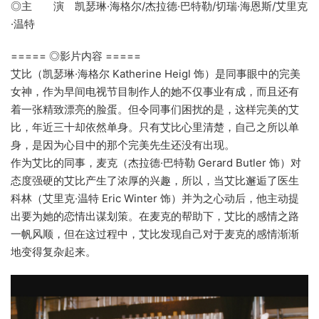
◎主 演 凯瑟琳·海格尔/杰拉德·巴特勒/切瑞·海恩斯/艾里克
·温特
===== ◎影片内容 =====
艾比（凯瑟琳·海格尔 Katherine Heigl 饰）是同事眼中的完美
女神，作为早间电视节目制作人的她不仅事业有成，而且还有
着一张精致漂亮的脸蛋。但令同事们困扰的是，这样完美的艾
比，年近三十却依然单身。只有艾比心里清楚，自己之所以单
身，是因为心目中的那个完美先生还没有出现。
作为艾比的同事，麦克（杰拉德·巴特勒 Gerard Butler 饰）对
态度强硬的艾比产生了浓厚的兴趣，所以，当艾比邂逅了医生
科林（艾里克·温特 Eric Winter 饰）并为之心动后，他主动提
出要为她的恋情出谋划策。在麦克的帮助下，艾比的感情之路
一帆风顺，但在这过程中，艾比发现自己对于麦克的感情渐渐
地变得复杂起来。