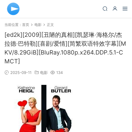
当前位置：
首页
电影
正文
[ed2k][2009][丑陋的真相][凯瑟琳·海格尔/杰
拉德·巴特勒][喜剧/爱情][简繁双语特效字幕][M
KV/8.29GiB][BluRay.1080p.x264.DDP.5.1-C
MCT]
2025-09-11
电影
134