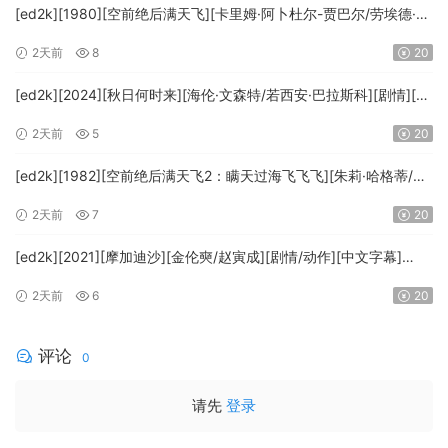
[ed2k][1980][空前绝后满天飞][卡里姆·阿卜杜尔-贾巴尔/劳埃德·布
里吉斯][喜剧][简繁英字幕][MKV/8.64GiB][BluRay.1080p.DTS-
2天前
8
20
HD.MA5.1.x265.10bit-BeiTai]
[ed2k][2024][秋日何时来][海伦·文森特/若西安·巴拉斯科][剧情][中
文字幕][MKV/7.09GiB][BluRay.1080p.x265.10bit.DDP5.1.MNHD-
2天前
5
20
FRDS]
[ed2k][1982][空前绝后满天飞2：瞒天过海飞飞飞][朱莉·哈格蒂/罗
伯特·海斯][喜剧/科幻][中文字幕][MKV/9.12GiB]
2天前
7
20
[1080p.BluRay.x264.DTS-WiKi]
[ed2k][2021][摩加迪沙][金伦奭/赵寅成][剧情/动作][中文字幕]
[MKV/11.47GiB][1080p.BluRay.x264.DTS-WiKi]
2天前
6
20
评论
0
请先
登录