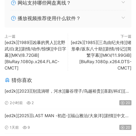
网站支持哪些网盘离线？
播放视频推荐使用什么软件？
上一篇
下一篇
[ed2k][1989][凶暴的男人][北野
[ed2k][1985][三岛由纪夫传][绪
武/白龙][剧情/动作/惊悚][中日字
形拳/坂东八十助][剧情/传记][简
幕][MKV/8.72GiB]
繁字幕][MKV/11.99GiB]
[BluRay.1080p.x264.FLAC-
[BluRay.1080p.x264.DTS-
CMCT]
CMCT]
猜你喜欢
[ed2k][2023][别流淌呀，河水][藤谷理子/鸟越裕贵][喜剧/科幻][中
文字幕][MKV/4.37GiB][1080p.BluRay.x265.10bit.DTS-WiKi]
2小时前
2
20
[ed2k][2025][LAST MAN -初恋-][福山雅治/大泉洋][剧情][中文字
幕][MKV/5.47GiB][1080p.BluRay.x265.10bit.DTS-WiKi]
1天前
9
20