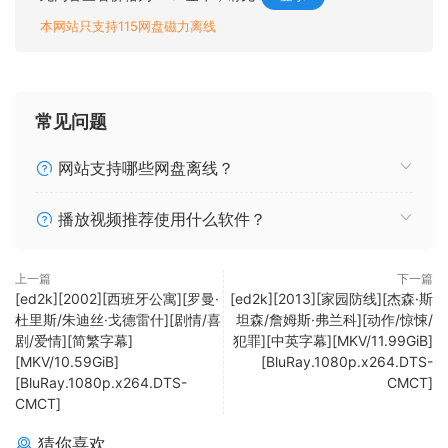
本网站只支持115网盘磁力离线
常见问题
网站支持哪些网盘离线？
播放视频推荐使用什么软件？
上一篇
下一篇
[ed2k][2002][西班牙公寓][罗曼·
[ed2k][2013][家园防线][杰森·斯
杜里斯/朱迪丝·戈德雷什][剧情/喜
坦森/詹姆斯·弗兰科][动作/惊悚/
剧/爱情][简繁字幕]
犯罪][中英字幕][MKV/11.99GiB]
[MKV/10.59GiB]
[BluRay.1080p.x264.DTS-
[BluRay.1080p.x264.DTS-
CMCT]
CMCT]
猜你喜欢