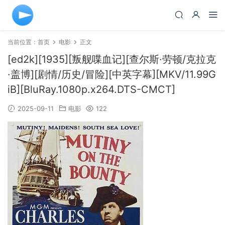
当前位置：
首页
电影
正文
[ed2k][1935][叛舰喋血记][查尔斯·劳顿/克拉克
·盖博][剧情/历史/冒险][中英字幕][MKV/11.99G
iB][BluRay.1080p.x264.DTS-CMCT]
2025-09-11
电影
122