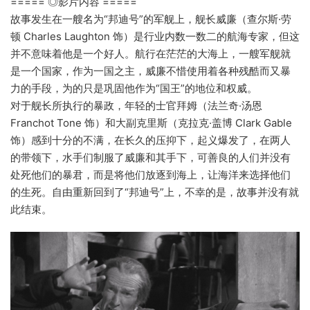
===== ◎影片内容 =====
故事发生在一艘名为“邦迪号”的军舰上，舰长威廉（查尔斯·劳
顿 Charles Laughton 饰）是行业内数一数二的航海专家，但这
并不意味着他是一个好人。航行在茫茫的大海上，一艘军舰就
是一个国家，作为一国之主，威廉不惜使用着各种残酷而又暴
力的手段，为的只是巩固他作为“国王”的地位和权威。
对于舰长所执行的暴政，年轻的士官拜姆（法兰奇·汤恩
Franchot Tone 饰）和大副克里斯（克拉克·盖博 Clark Gable
饰）感到十分的不满，在长久的压抑下，起义爆发了，在两人
的带领下，水手们制服了威廉和其手下，可善良的人们并没有
处死他们的暴君，而是将他们放逐到海上，让海洋来选择他们
的生死。自由重新回到了“邦迪号”上，不幸的是，故事并没有就
此结束。