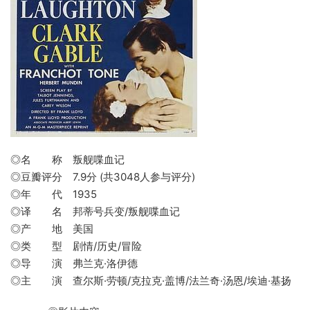
◎名 称 叛舰喋血记
◎豆瓣评分 7.9分 (共3048人参与评分)
◎年 代 1935
◎译 名 邦蒂号兵变/叛舰喋血记
◎产 地 美国
◎类 型 剧情/历史/冒险
◎导 演 弗兰克·洛伊德
◎主 演 查尔斯·劳顿/克拉克·盖博/法兰奇·汤恩/埃迪·基扬