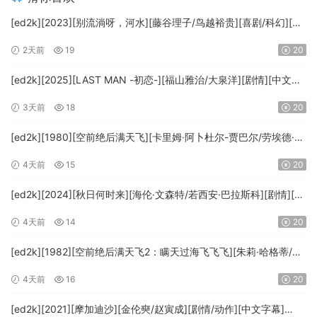
[ed2k][2023][别流淌呀，河水][藤谷理子/鸟越裕贵][喜剧/科幻][中
文字幕][MKV/4.37GiB][1080p.BluRay.x265.10bit.DTS-WiKi]
2天前
19
20
[ed2k][2025][LAST MAN -初恋-][福山雅治/大泉洋][剧情][中文字
幕][MKV/5.47GiB][1080p.BluRay.x265.10bit.DTS-WiKi]
3天前
18
20
[ed2k][1980][空前绝后满天飞][卡里姆·阿卜杜尔-贾巴尔/劳埃德·布
里吉斯][喜剧][简繁英字幕][MKV/8.64GiB][BluRay.1080p.DTS-
4天前
15
20
HD.MA5.1.x265.10bit-BeiTai]
[ed2k][2024][秋日何时来][海伦·文森特/若西安·巴拉斯科][剧情][中
文字幕][MKV/7.09GiB][BluRay.1080p.x265.10bit.DDP5.1.MNHD-
4天前
14
20
FRDS]
[ed2k][1982][空前绝后满天飞2：瞒天过海飞飞飞][朱莉·哈格蒂/罗
伯特·海斯][喜剧/科幻][中文字幕][MKV/9.12GiB]
4天前
16
20
[1080p.BluRay.x264.DTS-WiKi]
[ed2k][2021][摩加迪沙][金伦奭/赵寅成][剧情/动作][中文字幕]