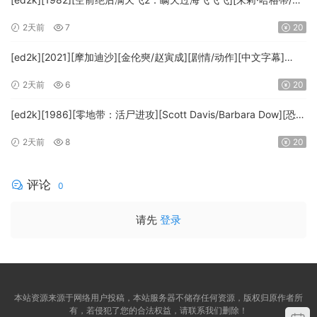
伯特·海斯][喜剧/科幻][中文字幕][MKV/9.12GiB]
2天前
7
20
[1080p.BluRay.x264.DTS-WiKi]
[ed2k][2021][摩加迪沙][金伦奭/赵寅成][剧情/动作][中文字幕]
[MKV/11.47GiB][1080p.BluRay.x264.DTS-WiKi]
2天前
6
20
[ed2k][1986][零地带：活尸进攻][Scott Davis/Barbara Dow][恐
怖][中英字幕][MKV/7.44GiB][BluRay.1080p.DD.2.0.x264-
2天前
8
20
MTeam]
评论
0
请先
登录
本站资源来源于网络用户投稿，本站服务器不储存任何资源，版权归原作者所
有，若侵犯了您的合法权益，请联系我们删除！