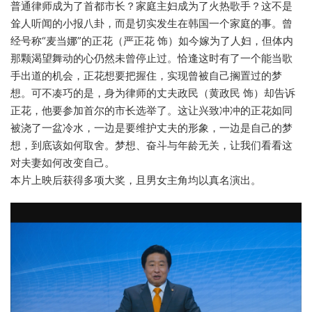
普通律师成为了首都市长？家庭主妇成为了火热歌手？这不是
耸人听闻的小报八卦，而是切实发生在韩国一个家庭的事。曾
经号称“麦当娜”的正花（严正花 饰）如今嫁为了人妇，但体内
那颗渴望舞动的心仍然未曾停止过。恰逢这时有了一个能当歌
手出道的机会，正花想要把握住，实现曾被自己搁置过的梦
想。可不凑巧的是，身为律师的丈夫政民（黄政民 饰）却告诉
正花，他要参加首尔的市长选举了。这让兴致冲冲的正花如同
被浇了一盆冷水，一边是要维护丈夫的形象，一边是自己的梦
想，到底该如何取舍。梦想、奋斗与年龄无关，让我们看看这
对夫妻如何改变自己。
本片上映后获得多项大奖，且男女主角均以真名演出。