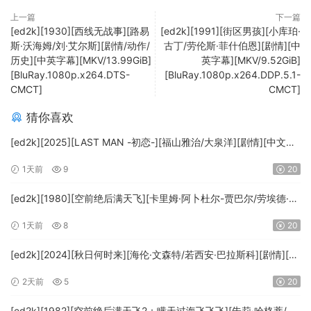
上一篇
下一篇
[ed2k][1930][西线无战事][路易
[ed2k][1991][街区男孩][小库珀·
斯·沃海姆/刘·艾尔斯][剧情/动作/
古丁/劳伦斯·菲什伯恩][剧情][中
历史][中英字幕][MKV/13.99GiB]
英字幕][MKV/9.52GiB]
[BluRay.1080p.x264.DTS-
[BluRay.1080p.x264.DDP.5.1-
CMCT]
CMCT]
猜你喜欢
[ed2k][2025][LAST MAN -初恋-][福山雅治/大泉洋][剧情][中文字
幕][MKV/5.47GiB][1080p.BluRay.x265.10bit.DTS-WiKi]
1天前
9
20
[ed2k][1980][空前绝后满天飞][卡里姆·阿卜杜尔-贾巴尔/劳埃德·布
里吉斯][喜剧][简繁英字幕][MKV/8.64GiB][BluRay.1080p.DTS-
1天前
8
20
HD.MA5.1.x265.10bit-BeiTai]
[ed2k][2024][秋日何时来][海伦·文森特/若西安·巴拉斯科][剧情][中
文字幕][MKV/7.09GiB][BluRay.1080p.x265.10bit.DDP5.1.MNHD-
2天前
5
20
FRDS]
[ed2k][1982][空前绝后满天飞2：瞒天过海飞飞飞][朱莉·哈格蒂/罗