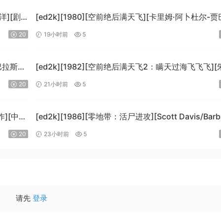
泉洋][剧
[ed2k][1980][空前绝后满天飞][卡里姆·阿卜杜尔-贾
劳埃德·布里吉斯][喜剧][简繁英字幕][MKV/8.64GiB]
20
19小时前
5
[BluRay.1080p.DTS-HD.MA5.1.x265.10bit-BeiTai]
·巴拉斯
[ed2k][1982][空前绝后满天飞2：瞒天过海飞飞飞][
哈格蒂/罗伯特·海斯][喜剧/科幻][中文字幕]
20
21小时前
5
]
[MKV/9.12GiB][1080p.BluRay.x264.DTS-WiKi]
作][中文
[ed2k][1986][零地带：活尸进攻][Scott Davis/Barb
WiKi]
Dow][恐怖][中英字幕][MKV/7.44GiB]
20
23小时前
5
[BluRay.1080p.DD.2.0.x264-MTeam]
请先
登录