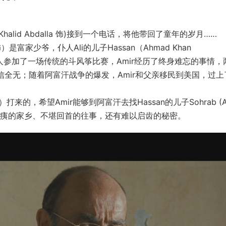
alid Abdalla 饰)接到一个电话，将他带回了童年的岁月……
i 饰）是富家少爷，仆人Ali的儿子Hassan（Ahmad Khan
。二人参加了一场传统的斗风筝比赛，Amir经历了终身难忘的事情，
家，音信全无；随着阿富汗战争的爆发，Amir和父亲移民到美国，过
饰）打来的，希望Amir能够到阿富汗去找Hassan的儿子Sohrab (Al
，除了满目疮痍的家乡、不堪回首的往事，还有难以启齿的秘密。