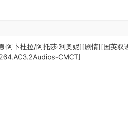
赫立德·阿卜杜拉/阿托莎·利奥妮][剧情][国英双
x264.AC3.2Audios-CMCT]