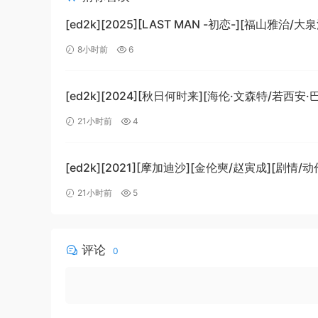
[ed2k][2025][LAST MAN -初恋-][福山雅治/大
情][中文字幕][MKV/5.47GiB]
8小时前
6
[1080p.BluRay.x265.10bit.DTS-WiKi]
[ed2k][2024][秋日何时来][海伦·文森特/若西安
科][剧情][中文字幕][MKV/7.09GiB]
21小时前
4
[BluRay.1080p.x265.10bit.DDP5.1.MNHD-FRDS
[ed2k][2021][摩加迪沙][金伦奭/赵寅成][剧情/动
字幕][MKV/11.47GiB][1080p.BluRay.x264.DTS-
21小时前
5
评论
0