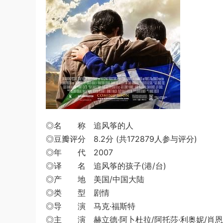
◎名 称 追风筝的人
◎豆瓣评分 8.2分 (共172879人参与评分)
◎年 代 2007
◎译 名 追风筝的孩子(港/台)
◎产 地 美国/中国大陆
◎类 型 剧情
◎导 演 马克·福斯特
◎主 演 赫立德·阿卜杜拉/阿托莎·利奥妮/肖恩