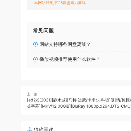
本网站只支持115网盘磁力离线
常见问题
网站支持哪些网盘离线？
播放视频推荐使用什么软件？
上一篇
[ed2k][2021][静水城][马特·达蒙/卡米尔·科坦][剧情/惊悚
英字幕][MKV/12.00GiB][BluRay.1080p.x264.DTS-CMC
猜你喜欢