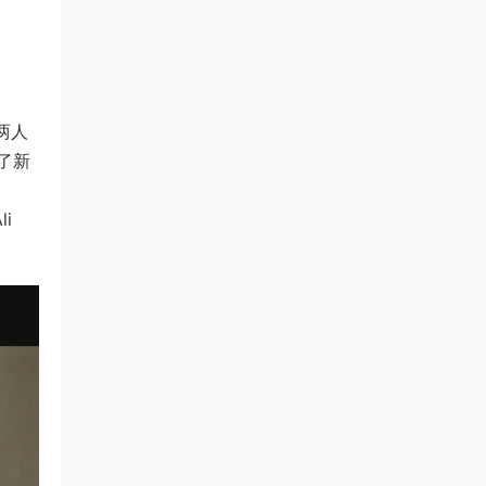
两人
上了新
i