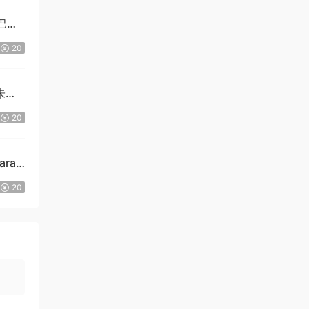
巴尔/
20
朱莉·
20
ara
20