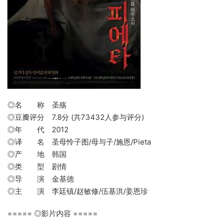
◎名 称 圣殇
◎豆瓣评分 7.8分 (共73432人参与评分)
◎年 代 2012
◎译 名 圣母怜子图/母与子/施恩/Pieta
◎产 地 韩国
◎类 型 剧情
◎导 演 金基德
◎主 演 李廷镇/赵敏修/伍基洪/姜恩珍
===== ◎影片内容 =====