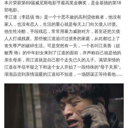
本片荣获第69届威尼斯电影节最高奖金狮奖，是金基德的第18
部电影。
李江道（李廷镇 饰）是一个十恶不赦的高利贷收账者，他没有
家人，也没有恋人，生活的重心就是每天上门向欠债人讨债。
他生性冷酷，手段残忍，常常用暴力威胁对方，甚至还把欠债
人人打成残废。那些被江道追讨过债务的家庭，从此都过上了
丧失尊严的破碎生活。可是突然有一天，一个名叫江美善（赵
敏秀 饰）的中年妇女来到了江道的面前，并声称自己就是他的
亲生母亲，而江道就是自己那个走失已久的儿子。渴望亲情的
江道在半信半疑之下和这个女人开始了一段特殊的“母子关系”。
渐渐品尝到亲情温暖的江道却不知道，一场阴谋正等待着他……