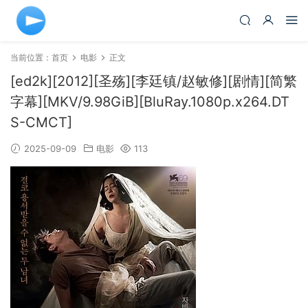
当前位置：
首页
电影
正文
[ed2k][2012][圣殇][李廷镇/赵敏修][剧情][简繁
字幕][MKV/9.98GiB][BluRay.1080p.x264.DT
S-CMCT]
2025-09-09
电影
113