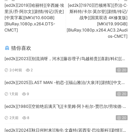
[ed2k][2019][哈丽特][辛西娅·埃
[ed2k][1970][巴顿将军][乔治·C·
里沃/乔·阿尔文][剧情/传记/历史]
斯科特/卡尔·莫尔登][剧情/传记/
[中英字幕][MKV/10.60GiB]
战争][国英双语 4K修复版]
[BluRay.1080p.x264.DTS-
[MKV/19.99GiB]
CMCT]
[BluRay.1080p.x264.AC3.2Audi
os-CMCT]
猜你喜欢
[ed2k][2023][别流淌呀，河水][藤谷理子/鸟越裕贵][喜剧/科幻][中
文字幕][MKV/4.37GiB][1080p.BluRay.x265.10bit.DTS-WiKi]
2小时前
2
20
[ed2k][2025][LAST MAN -初恋-][福山雅治/大泉洋][剧情][中文字
幕][MKV/5.47GiB][1080p.BluRay.x265.10bit.DTS-WiKi]
1天前
9
20
[ed2k][1980][空前绝后满天飞][卡里姆·阿卜杜尔-贾巴尔/劳埃德·布
里吉斯][喜剧][简繁英字幕][MKV/8.64GiB][BluRay.1080p.DTS-
2天前
8
20
HD.MA5.1.x265.10bit-BeiTai]
[ed2k][2024][秋日何时来][海伦·文森特/若西安·巴拉斯科][剧情][中