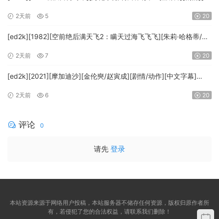
文字幕][MKV/7.09GiB][BluRay.1080p.x265.10bit.DDP5.1.MNHD-
2天前
5
20
FRDS]
[ed2k][1982][空前绝后满天飞2：瞒天过海飞飞飞][朱莉·哈格蒂/罗
伯特·海斯][喜剧/科幻][中文字幕][MKV/9.12GiB]
2天前
7
20
[1080p.BluRay.x264.DTS-WiKi]
[ed2k][2021][摩加迪沙][金伦奭/赵寅成][剧情/动作][中文字幕]
[MKV/11.47GiB][1080p.BluRay.x264.DTS-WiKi]
2天前
6
20
评论
0
请先
登录
本站资源来源于网络用户投稿，本站服务器不储存任何资源，版权归原作者所
有，若侵犯了您的合法权益，请联系我们删除！