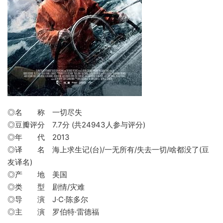
◎名 称 一切尽失
◎豆瓣评分 7.7分 (共24943人参与评分)
◎年 代 2013
◎译 名 海上求生记(台)/一无所有/失去一切/啥都没了(豆
友译名)
◎产 地 美国
◎类 型 剧情/灾难
◎导 演 J·C·陈多尔
◎主 演 罗伯特·雷德福