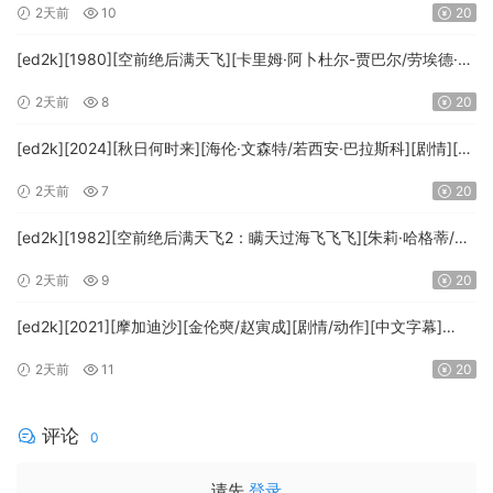
2天前
10
20
[ed2k][1980][空前绝后满天飞][卡里姆·阿卜杜尔-贾巴尔/劳埃德·布
里吉斯][喜剧][简繁英字幕][MKV/8.64GiB][BluRay.1080p.DTS-
2天前
8
20
HD.MA5.1.x265.10bit-BeiTai]
[ed2k][2024][秋日何时来][海伦·文森特/若西安·巴拉斯科][剧情][中
文字幕][MKV/7.09GiB][BluRay.1080p.x265.10bit.DDP5.1.MNHD-
2天前
7
20
FRDS]
[ed2k][1982][空前绝后满天飞2：瞒天过海飞飞飞][朱莉·哈格蒂/罗
伯特·海斯][喜剧/科幻][中文字幕][MKV/9.12GiB]
2天前
9
20
[1080p.BluRay.x264.DTS-WiKi]
[ed2k][2021][摩加迪沙][金伦奭/赵寅成][剧情/动作][中文字幕]
[MKV/11.47GiB][1080p.BluRay.x264.DTS-WiKi]
2天前
11
20
评论
0
请先
登录