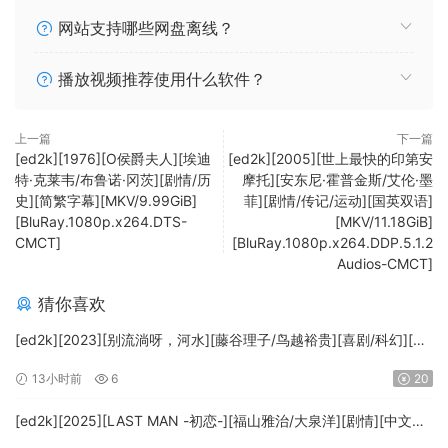
网站支持哪些网盘离线？
播放视频推荐使用什么软件？
上一篇
下一篇
[ed2k][1976][O侯爵夫人][埃迪
[ed2k][2005][世上最快的印第安
特·克莱韦/布鲁诺·冈茨][剧情/历
摩托][安东尼·霍普金斯/艾伦·墨
史][简繁字幕][MKV/9.99GiB]
菲][剧情/传记/运动][国英双语]
[BluRay.1080p.x264.DTS-
[MKV/11.18GiB]
CMCT]
[BluRay.1080p.x264.DDP.5.1.2
Audios-CMCT]
猜你喜欢
[ed2k][2023][别流淌呀，河水][藤谷理子/鸟越裕贵][喜剧/科幻][中
文字幕][MKV/4.37GiB][1080p.BluRay.x265.10bit.DTS-WiKi]
13小时前
6
20
[ed2k][2025][LAST MAN -初恋-][福山雅治/大泉洋][剧情][中文字
幕][MKV/5.47GiB][1080p.BluRay.x265.10bit.DTS-WiKi]