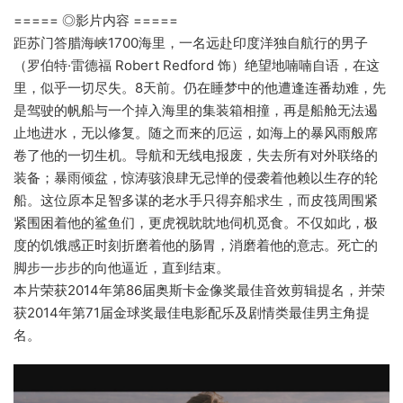
===== ◎影片内容 =====
距苏门答腊海峡1700海里，一名远赴印度洋独自航行的男子
（罗伯特·雷德福 Robert Redford 饰）绝望地喃喃自语，在这
里，似乎一切尽失。8天前。仍在睡梦中的他遭逢连番劫难，先
是驾驶的帆船与一个掉入海里的集装箱相撞，再是船舱无法遏
止地进水，无以修复。随之而来的厄运，如海上的暴风雨般席
卷了他的一切生机。导航和无线电报废，失去所有对外联络的
装备；暴雨倾盆，惊涛骇浪肆无忌惮的侵袭着他赖以生存的轮
船。这位原本足智多谋的老水手只得弃船求生，而皮筏周围紧
紧围困着他的鲨鱼们，更虎视眈眈地伺机觅食。不仅如此，极
度的饥饿感正时刻折磨着他的肠胃，消磨着他的意志。死亡的
脚步一步步的向他逼近，直到结束。
本片荣获2014年第86届奥斯卡金像奖最佳音效剪辑提名，并荣
获2014年第71届金球奖最佳电影配乐及剧情类最佳男主角提
名。