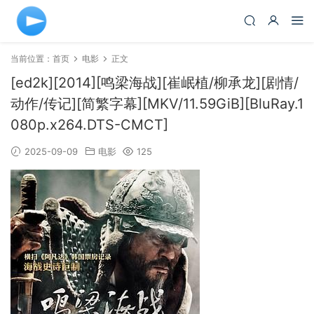
当前位置：
首页
电影
正文
[ed2k][2014][鸣梁海战][崔岷植/柳承龙][剧情/
动作/传记][简繁字幕][MKV/11.59GiB][BluRay.1
080p.x264.DTS-CMCT]
2025-09-09
电影
125