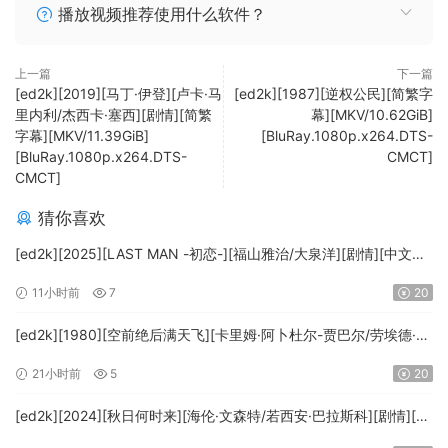
播放视频推荐使用什么软件？
上一篇
下一篇
[ed2k][2019][马丁·伊登][卢卡·马
[ed2k][1987][逆权公民][简繁字
里内利/杰西卡·塞西][剧情][简繁
幕][MKV/10.62GiB]
字幕][MKV/11.39GiB]
[BluRay.1080p.x264.DTS-
[BluRay.1080p.x264.DTS-
CMCT]
CMCT]
猜你喜欢
[ed2k][2025][LAST MAN -初恋-][福山雅治/大泉洋][剧情][中文字
幕][MKV/5.47GiB][1080p.BluRay.x265.10bit.DTS-WiKi]
11小时前
7
20
[ed2k][1980][空前绝后满天飞][卡里姆·阿卜杜尔-贾巴尔/劳埃德·布
里吉斯][喜剧][简繁英字幕][MKV/8.64GiB][BluRay.1080p.DTS-
21小时前
5
20
HD.MA5.1.x265.10bit-BeiTai]
[ed2k][2024][秋日何时来][海伦·文森特/若西安·巴拉斯科][剧情][中
文字幕][MKV/7.09GiB][BluRay.1080p.x265.10bit.DDP5.1.MNHD-