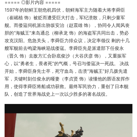
===== ◎影片内容 =====
1597年的朝鲜王朝危机四伏，朝鲜海军主力随着大将李舜臣
（崔岷植 饰）被贬而遭受巨大打击，军纪溃散，只剩少量军
舰。而倭寇伺机派出胁坂安治（赵震雄 饰），协同令人闻风丧
胆的“海贼王”来岛通总（柳承龙 饰）的海盗军共同出击，势必
攻克汉阳。危急关头，李舜臣力排众议，决定率领仅 剩的十几
艘军舰前去鸣梁海峡迎战倭寇。李舜臣先是派遣部下任俊永
（晋久 饰）去敌方汇合卧底俊沙（大谷庆彦 饰），又重振军
心，以“勇者生，畏者死”的气概，号召与倭寇决一死战。 决战
开始，李舜臣身先士卒，死守血岛，击溃“海贼王”好几拨先遣
军，关键时刻任俊永的哑妻（李贞贤 饰）读懂他的唇语发挥作
用，使得李舜臣将船成功获救。最终军民协力，重创了日本舰
队，创造了世界海战史上一次以少胜多的著名战役。