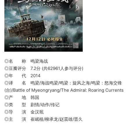
◎名 称 鸣梁海战
◎豆瓣评分 7.2分 (共62961人参与评分)
◎年 代 2014
◎译 名 鸣梁/海战鸣梁/鸣梁：旋风之海/鸣梁：怒海交锋
(台)/Battle of Myeongryang/The Admiral: Roaring Currents
◎产 地 韩国
◎类 型 剧情/动作/传记
◎导 演 金汉珉
◎主 演 崔岷植/柳承龙/赵震雄/晋久