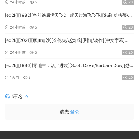
24小时前
5
20
FRDS]
[ed2k][1982][空前绝后满天飞2：瞒天过海飞飞飞][朱莉·哈格蒂/罗
伯特·海斯][喜剧/科幻][中文字幕][MKV/9.12GiB]
24小时前
5
20
[1080p.BluRay.x264.DTS-WiKi]
[ed2k][2021][摩加迪沙][金伦奭/赵寅成][剧情/动作][中文字幕]
[MKV/11.47GiB][1080p.BluRay.x264.DTS-WiKi]
24小时前
5
20
[ed2k][1986][零地带：活尸进攻][Scott Davis/Barbara Dow][恐
怖][中英字幕][MKV/7.44GiB][BluRay.1080p.DD.2.0.x264-
1天前
5
20
MTeam]
评论
0
请先
登录