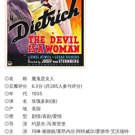
◎名 称 魔鬼是女人
◎豆瓣评分 6.3分 (共285人参与评分)
◎年 代 1935
◎译 名 玫瑰多刺(港)
◎产 地 美国
◎类 型 剧情/喜剧/爱情
◎导 演 约瑟夫·冯·斯登堡
◎主 演 玛琳·黛德丽/莱昂内尔·阿特威尔/爱德华·艾沃瑞特·