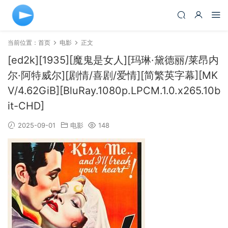
当前位置：
首页
电影
正文
[ed2k][1935][魔鬼是女人][玛琳·黛德丽/莱昂内
尔·阿特威尔][剧情/喜剧/爱情][简繁英字幕][MK
V/4.62GiB][BluRay.1080p.LPCM.1.0.x265.10b
it-CHD]
2025-09-01
电影
148