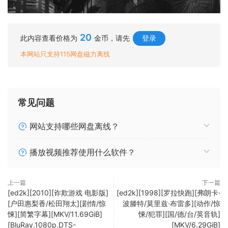
20
此内容查看价格为
金币，请先
登录
本网站只支持115网盘磁力离线
常见问题
网站支持哪些网盘离线？
播放视频推荐使用什么软件？
上一篇
下一篇
[ed2k][2010][诈欺游戏 电影版]
[ed2k][1998][罗拉快跑][弗朗卡·
[户田惠梨香/松田翔太][剧情/惊
波滕特/莫里兹·布雷多][动作/惊
悚][简繁字幕][MKV/11.69GiB]
悚/犯罪][国/德/台/英音轨]
[BluRay.1080p.DTS-
[MKV/6.29GiB]