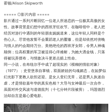
霍顿/Alison Skipworth
===== ◎影片内容 =====
影片通过一系列片断回忆一位老人所迷恋的一位极其高傲的女
性。故事背景是幻想中的西班牙狂欢节。在咖啡馆中，老人把
经历对游行中遇到的年轻朋友娓娓道来，这位年轻人同样是个
伤心人。尽管他发誓不会重蹈老人的覆辙，但是却依然对傍晚
与情人的约会期待万分。美艳绝伦的西班牙女郎，令男人神魂
颠倒；位高权重的军卫被逗得心痒难耐，为她大洒金钱，只落
得被玩弄摆布，与情敌决斗更差点赔上性命。
同一小说，在布纽尔手中成了超现实的《模糊的情欲对象》
（1977）；史登堡亲自掌镜，双面娇娃的勾魂媚态，在如梦似
幻光影下更教人欲拒还迎。是女人变幻无常，还是男人执迷自
虐，才是情欲嘉年华的真实色相？大导与女神最后一次合作，
虽面对外交风波与道德批判（十七分钟片段被剪），玛莲德烈
治却自言是最心爱电影。