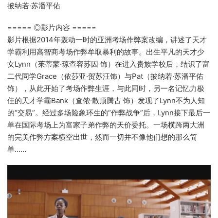
披纳若·苏潘平佑
===== ◎影片内容 =====
影片根据2014年轰动一时的亚洲考场作弊案改编，讲述了天才
学霸利用高智商考场作弊牟取暴利的故事。出生平凡的天才少
女Lynn（茱蒂蒙·琼查容苏因 饰）在进入贵族学校后，结识了富
二代同学Grace（依莎亚·贺苏汪饰）与Pat（披纳若·苏潘平佑
饰），从此开始了考场作弊生涯，与此同时，另一名记忆力极
佳的天才学霸Bank（查侬·散顶腾古 饰）发现了Lynn不为人知
的“交易”。经过多场险象环生的“作弊战争”后，Lynn接下最后一
单在国际考场上为富家子弟作弊的天价委托。一场横跨两大洲
的完美作弊方案横空出世，然而一切并不像他们想的那么简
单……