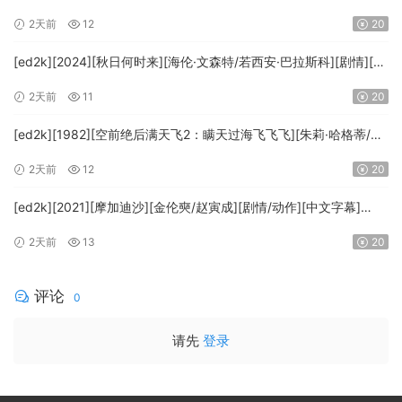
里吉斯][喜剧][简繁英字幕][MKV/8.64GiB][BluRay.1080p.DTS-
2天前
12
20
HD.MA5.1.x265.10bit-BeiTai]
[ed2k][2024][秋日何时来][海伦·文森特/若西安·巴拉斯科][剧情][中
文字幕][MKV/7.09GiB][BluRay.1080p.x265.10bit.DDP5.1.MNHD-
2天前
11
20
FRDS]
[ed2k][1982][空前绝后满天飞2：瞒天过海飞飞飞][朱莉·哈格蒂/罗
伯特·海斯][喜剧/科幻][中文字幕][MKV/9.12GiB]
2天前
12
20
[1080p.BluRay.x264.DTS-WiKi]
[ed2k][2021][摩加迪沙][金伦奭/赵寅成][剧情/动作][中文字幕]
[MKV/11.47GiB][1080p.BluRay.x264.DTS-WiKi]
2天前
13
20
评论
0
请先
登录