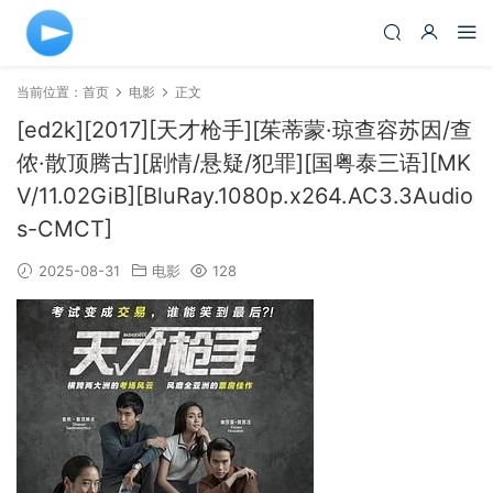
当前位置：
首页
电影
正文
[ed2k][2017][天才枪手][茱蒂蒙·琼查容苏因/查
侬·散顶腾古][剧情/悬疑/犯罪][国粤泰三语][MK
V/11.02GiB][BluRay.1080p.x264.AC3.3Audio
s-CMCT]
2025-08-31
电影
128