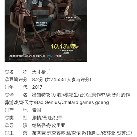
◎名 称 天才枪手
◎豆瓣评分 8.2分 (共745551人参与评分)
◎年 代 2017
◎译 名 出猫特攻队(港)/模犯生(台)/完美作弊/高智商的作
弊游戏/坏天才/Bad Genius/Chalard games goeng
◎产 地 泰国
◎类 型 剧情/悬疑/犯罪
◎导 演 纳塔吾·彭皮里亚
◎主 演 茱蒂蒙·琼查容苏因/查侬·散顶腾古/依莎亚·贺苏汪/