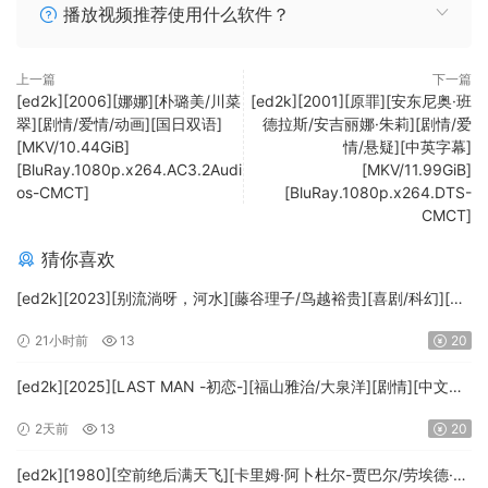
播放视频推荐使用什么软件？
上一篇
下一篇
[ed2k][2006][娜娜][朴璐美/川菜
[ed2k][2001][原罪][安东尼奥·班
翠][剧情/爱情/动画][国日双语]
德拉斯/安吉丽娜·朱莉][剧情/爱
[MKV/10.44GiB]
情/悬疑][中英字幕]
[BluRay.1080p.x264.AC3.2Audi
[MKV/11.99GiB]
os-CMCT]
[BluRay.1080p.x264.DTS-
CMCT]
猜你喜欢
[ed2k][2023][别流淌呀，河水][藤谷理子/鸟越裕贵][喜剧/科幻][中
文字幕][MKV/4.37GiB][1080p.BluRay.x265.10bit.DTS-WiKi]
21小时前
13
20
[ed2k][2025][LAST MAN -初恋-][福山雅治/大泉洋][剧情][中文字
幕][MKV/5.47GiB][1080p.BluRay.x265.10bit.DTS-WiKi]
2天前
13
20
[ed2k][1980][空前绝后满天飞][卡里姆·阿卜杜尔-贾巴尔/劳埃德·布