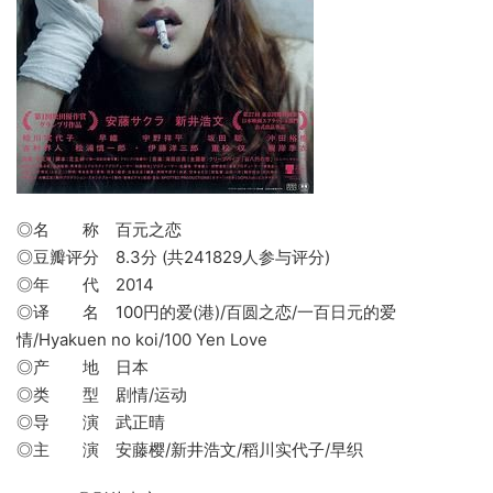
◎名 称 百元之恋
◎豆瓣评分 8.3分 (共241829人参与评分)
◎年 代 2014
◎译 名 100円的爱(港)/百圆之恋/一百日元的爱
情/Hyakuen no koi/100 Yen Love
◎产 地 日本
◎类 型 剧情/运动
◎导 演 武正晴
◎主 演 安藤樱/新井浩文/稻川实代子/早织