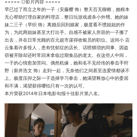
===== ◎影片内容 =====
早已过了而立之年的一子（安藤樱 饰）整天百无聊赖，她根本
无心帮助打理自家的料理店，整日玩游戏虐杀小外甥。她的妹
妹二三子（早织 饰）离婚后回到娘家，极度看不惯姐姐的作
为，为此两姐妹甚至大打出手。自感不被家人所容的一子搬了
出去，并在日常光顾的百元超市谋得收银员的职位。这间小 店
云集着许多怪人，患有忧郁症的店长、话唠猥琐的同事、因盗
窃被开除却还时常回来拿临过期食品的老太。在这些人中间，
一子的心情愈加苦闷。偶然机缘，她和名不见经传的拳击手狩
野（新井浩文 饰）走到一起，无奈他们之间甚至连爱情都谈不
上。极度压抑之际一子选择学习拳击，她渴望释放心中的委屈
和不满，渴望获得哪怕只有一次的认可。
本片荣获2014年日本电影旬报十佳影片第八名。