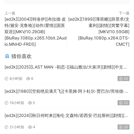
上一篇
下一篇
[ed2k][2004][特洛伊][布拉德·皮
[ed2k][1999][薄荷糖][薛景求/文
特/黛安·克鲁格][动作/爱情][国英
素利][剧情][简繁字幕]
双语][MKV/10.29GiB]
[MKV/10.59GiB]
[BluRay.1080p.x265.10bit.2Aud
[BluRay.1080p.x264.DTS-
io.MNHD-FRDS]
CMCT]
猜你喜欢
[ed2k][2025][LAST MAN -初恋-][福山雅治/大泉洋][剧情][中文字
幕][MKV/5.47GiB][1080p.BluRay.x265.10bit.DTS-WiKi]
8小时前
6
20
[ed2k][1980][空前绝后满天飞][卡里姆·阿卜杜尔-贾巴尔/劳埃德·布
里吉斯][喜剧][简繁英字幕][MKV/8.64GiB][BluRay.1080p.DTS-
19小时前
5
20
HD.MA5.1.x265.10bit-BeiTai]
[ed2k][2024][秋日何时来][海伦·文森特/若西安·巴拉斯科][剧情][中
文字幕][MKV/7.09GiB][BluRay.1080p.x265.10bit.DDP5.1.MNHD-
21小时前
4
20
FRDS]