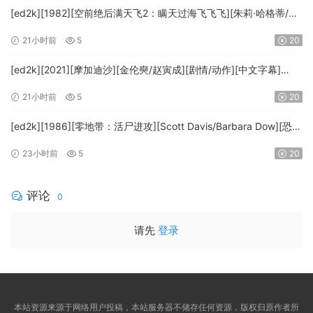
[ed2k][1982][空前绝后满天飞2：瞒天过海飞飞飞][朱莉·哈格蒂/罗
伯特·海斯][喜剧/科幻][中文字幕][MKV/9.12GiB]
21小时前
5
20
[1080p.BluRay.x264.DTS-WiKi]
[ed2k][2021][摩加迪沙][金伦奭/赵寅成][剧情/动作][中文字幕]
[MKV/11.47GiB][1080p.BluRay.x264.DTS-WiKi]
21小时前
5
20
[ed2k][1986][零地带：活尸进攻][Scott Davis/Barbara Dow][恐
怖][中英字幕][MKV/7.44GiB][BluRay.1080p.DD.2.0.x264-
23小时前
5
20
MTeam]
评论
0
请先
登录
本站资源来源于网络用户投稿，本站服务器不储存任何资源，版权归原作者所