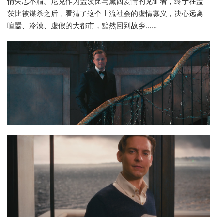
情矢志不渝。尼克作为盖茨比与黛西爱情的见证者，终于在盖
茨比被谋杀之后，看清了这个上流社会的虚情寡义，决心远离
喧嚣、冷漠、虚假的大都市，黯然回到故乡……