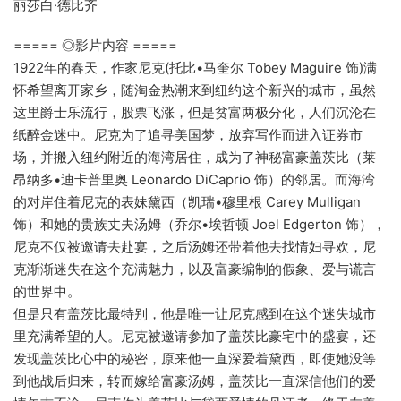
丽莎白·德比齐
===== ◎影片内容 =====
1922年的春天，作家尼克(托比•马奎尔 Tobey Maguire 饰)满
怀希望离开家乡，随淘金热潮来到纽约这个新兴的城市，虽然
这里爵士乐流行，股票飞涨，但是贫富两极分化，人们沉沦在
纸醉金迷中。尼克为了追寻美国梦，放弃写作而进入证券市
场，并搬入纽约附近的海湾居住，成为了神秘富豪盖茨比（莱
昂纳多•迪卡普里奥 Leonardo DiCaprio 饰）的邻居。而海湾
的对岸住着尼克的表妹黛西（凯瑞•穆里根 Carey Mulligan
饰）和她的贵族丈夫汤姆（乔尔•埃哲顿 Joel Edgerton 饰），
尼克不仅被邀请去赴宴，之后汤姆还带着他去找情妇寻欢，尼
克渐渐迷失在这个充满魅力，以及富豪编制的假象、爱与谎言
的世界中。
但是只有盖茨比最特别，他是唯一让尼克感到在这个迷失城市
里充满希望的人。尼克被邀请参加了盖茨比豪宅中的盛宴，还
发现盖茨比心中的秘密，原来他一直深爱着黛西，即使她没等
到他战后归来，转而嫁给富豪汤姆，盖茨比一直深信他们的爱