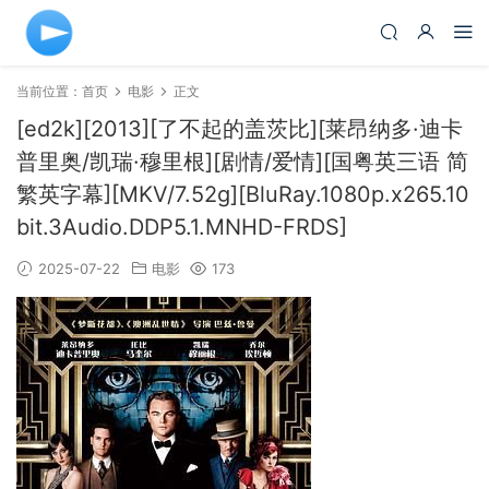
当前位置：
首页
电影
正文
[ed2k][2013][了不起的盖茨比][莱昂纳多·迪卡
普里奥/凯瑞·穆里根][剧情/爱情][国粤英三语 简
繁英字幕][MKV/7.52g][BluRay.1080p.x265.10
bit.3Audio.DDP5.1.MNHD-FRDS]
2025-07-22
电影
173