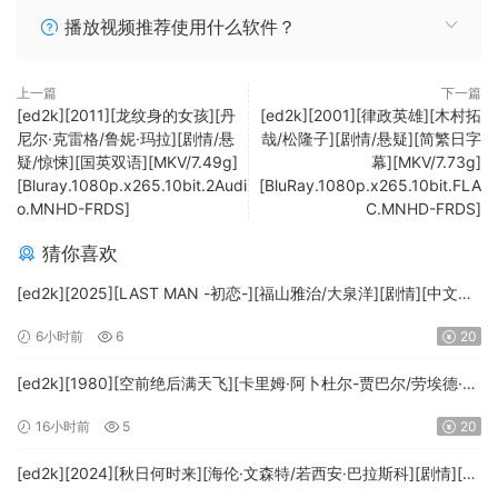
播放视频推荐使用什么软件？
上一篇
下一篇
[ed2k][2011][龙纹身的女孩][丹
[ed2k][2001][律政英雄][木村拓
尼尔·克雷格/鲁妮·玛拉][剧情/悬
哉/松隆子][剧情/悬疑][简繁日字
疑/惊悚][国英双语][MKV/7.49g]
幕][MKV/7.73g]
[Bluray.1080p.x265.10bit.2Audi
[BluRay.1080p.x265.10bit.FLA
o.MNHD-FRDS]
C.MNHD-FRDS]
猜你喜欢
[ed2k][2025][LAST MAN -初恋-][福山雅治/大泉洋][剧情][中文字
幕][MKV/5.47GiB][1080p.BluRay.x265.10bit.DTS-WiKi]
6小时前
6
20
[ed2k][1980][空前绝后满天飞][卡里姆·阿卜杜尔-贾巴尔/劳埃德·布
里吉斯][喜剧][简繁英字幕][MKV/8.64GiB][BluRay.1080p.DTS-
16小时前
5
20
HD.MA5.1.x265.10bit-BeiTai]
[ed2k][2024][秋日何时来][海伦·文森特/若西安·巴拉斯科][剧情][中