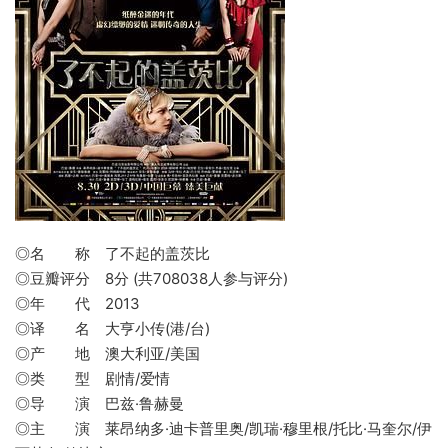
◎名 称 了不起的盖茨比
◎豆瓣评分 8分 (共708038人参与评分)
◎年 代 2013
◎译 名 大亨小传(港/台)
◎产 地 澳大利亚/美国
◎类 型 剧情/爱情
◎导 演 巴兹·鲁赫曼
◎主 演 莱昂纳多·迪卡普里奥/凯瑞·穆里根/托比·马奎尔/伊