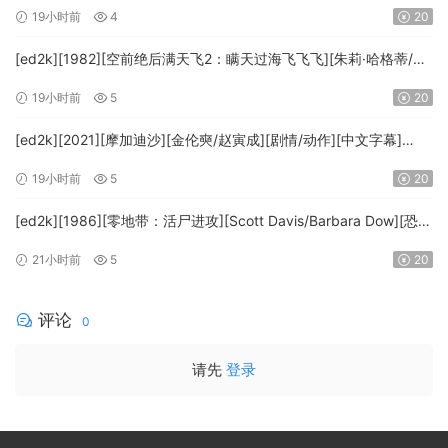
文字幕][MKV/7.09GiB][BluRay.1080p.x265.10bit.DDP5.1.MNHD-
19小时前
4
20
FRDS]
[ed2k][1982][空前绝后满天飞2：瞒天过海飞飞飞][朱莉·哈格蒂/罗
伯特·海斯][喜剧/科幻][中文字幕][MKV/9.12GiB]
19小时前
5
20
[1080p.BluRay.x264.DTS-WiKi]
[ed2k][2021][摩加迪沙][金伦奭/赵寅成][剧情/动作][中文字幕]
[MKV/11.47GiB][1080p.BluRay.x264.DTS-WiKi]
19小时前
5
20
[ed2k][1986][零地带：活尸进攻][Scott Davis/Barbara Dow][恐
怖][中英字幕][MKV/7.44GiB][BluRay.1080p.DD.2.0.x264-
21小时前
5
20
MTeam]
评论
0
请先
登录