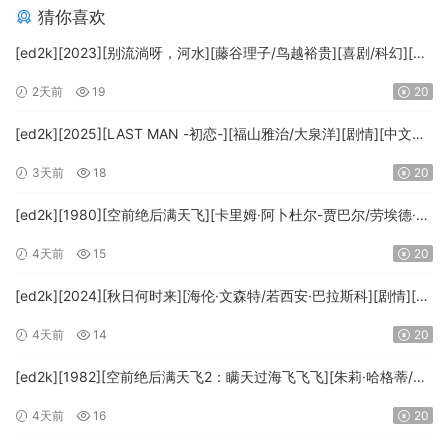
猜你喜欢
[ed2k][2023][别流淌呀，河水][藤谷理子/鸟越裕贵][喜剧/科幻][中
文字幕][MKV/4.37GiB][1080p.BluRay.x265.10bit.DTS-WiKi]
2天前
19
20
[ed2k][2025][LAST MAN -初恋-][福山雅治/大泉洋][剧情][中文字
幕][MKV/5.47GiB][1080p.BluRay.x265.10bit.DTS-WiKi]
3天前
18
20
[ed2k][1980][空前绝后满天飞][卡里姆·阿卜杜尔-贾巴尔/劳埃德·布
里吉斯][喜剧][简繁英字幕][MKV/8.64GiB][BluRay.1080p.DTS-
4天前
15
20
HD.MA5.1.x265.10bit-BeiTai]
[ed2k][2024][秋日何时来][海伦·文森特/若西安·巴拉斯科][剧情][中
文字幕][MKV/7.09GiB][BluRay.1080p.x265.10bit.DDP5.1.MNHD-
4天前
14
20
FRDS]
[ed2k][1982][空前绝后满天飞2：瞒天过海飞飞飞][朱莉·哈格蒂/罗
伯特·海斯][喜剧/科幻][中文字幕][MKV/9.12GiB]
4天前
16
20
[1080p.BluRay.x264.DTS-WiKi]