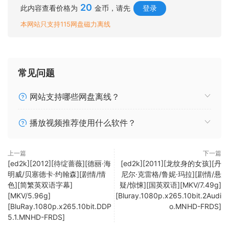
20
此内容查看价格为
金币，请先
登录
本网站只支持115网盘磁力离线
常见问题
网站支持哪些网盘离线？
播放视频推荐使用什么软件？
上一篇
下一篇
[ed2k][2012][待绽蔷薇][德丽·海
[ed2k][2011][龙纹身的女孩][丹
明威/贝塞德卡·约翰森][剧情/情
尼尔·克雷格/鲁妮·玛拉][剧情/悬
色][简繁英双语字幕]
疑/惊悚][国英双语][MKV/7.49g]
[MKV/5.96g]
[Bluray.1080p.x265.10bit.2Audi
[BluRay.1080p.x265.10bit.DDP
o.MNHD-FRDS]
5.1.MNHD-FRDS]