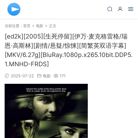
当前位置：
首页
电影
正文
[ed2k][2005][生死停留][伊万·麦克格雷格/瑞
恩·高斯林][剧情/悬疑/惊悚][简繁英双语字幕]
[MKV/6.27g][BluRay.1080p.x265.10bit.DDP5.
1.MNHD-FRDS]
2025-07-22
电影
171