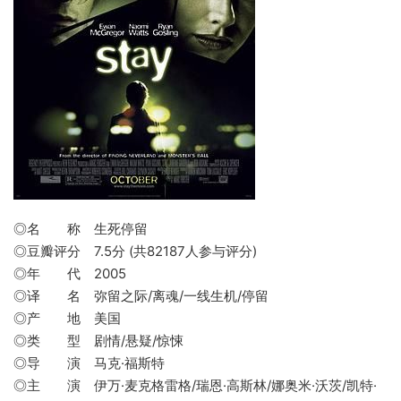
◎名 称 生死停留
◎豆瓣评分 7.5分 (共82187人参与评分)
◎年 代 2005
◎译 名 弥留之际/离魂/一线生机/停留
◎产 地 美国
◎类 型 剧情/悬疑/惊悚
◎导 演 马克·福斯特
◎主 演 伊万·麦克格雷格/瑞恩·高斯林/娜奥米·沃茨/凯特·