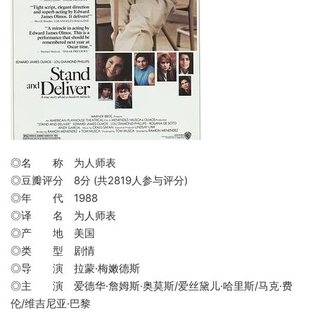
◎名 称 为人师表
◎豆瓣评分 8分 (共2819人参与评分)
◎年 代 1988
◎译 名 为人师表
◎产 地 美国
◎类 型 剧情
◎导 演 拉蒙·梅嫩德斯
◎主 演 爱德华·詹姆斯·奥莫斯/爱丝黛儿·哈里斯/马克·费
伦/维吉尼亚·巴黎