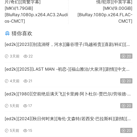
片/奇幻][简繁字幕]
情/犯罪][中英字幕]
[MKV/1.79GiB]
[MKV/9.00GiB]
[BluRay.1080p.x264.AC3.2Audi
[BluRay.1080p.x264.FLAC-
os-CMCT]
CMCT]
猜你喜欢
[ed2k][2023][别流淌呀，河水][藤谷理子/鸟越裕贵][喜剧/科幻][中
文字幕][MKV/4.37GiB][1080p.BluRay.x265.10bit.DTS-WiKi]
3天前
22
20
[ed2k][2025][LAST MAN -初恋-][福山雅治/大泉洋][剧情][中文字
幕][MKV/5.47GiB][1080p.BluRay.x265.10bit.DTS-WiKi]
4天前
21
20
[ed2k][1980][空前绝后满天飞][卡里姆·阿卜杜尔-贾巴尔/劳埃德·布
里吉斯][喜剧][简繁英字幕][MKV/8.64GiB][BluRay.1080p.DTS-
5天前
17
20
HD.MA5.1.x265.10bit-BeiTai]
[ed2k][2024][秋日何时来][海伦·文森特/若西安·巴拉斯科][剧情][中
文字幕][MKV/7.09GiB][BluRay.1080p.x265.10bit.DDP5.1.MNHD-
5天前
15
20
FRDS]