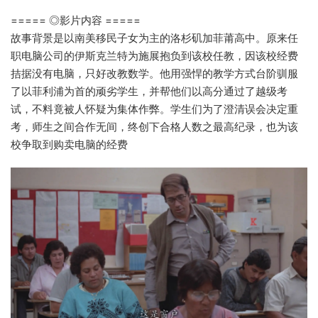
===== ◎影片内容 =====
故事背景是以南美移民子女为主的洛杉矶加菲莆高中。原来任
职电脑公司的伊斯克兰特为施展抱负到该校任教，因该校经费
拮据没有电脑，只好改教数学。他用强悍的教学方式台阶驯服
了以菲利浦为首的顽劣学生，并帮他们以高分通过了越级考
试，不料竟被人怀疑为集体作弊。学生们为了澄清误会决定重
考，师生之间合作无间，终创下合格人数之最高纪录，也为该
校争取到购卖电脑的经费