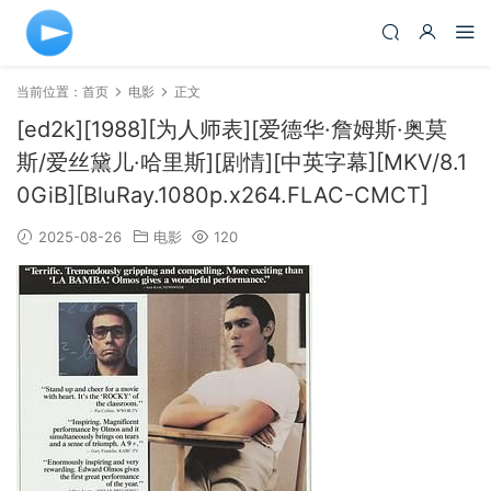
当前位置：
首页
电影
正文
[ed2k][1988][为人师表][爱德华·詹姆斯·奥莫
斯/爱丝黛儿·哈里斯][剧情][中英字幕][MKV/8.1
0GiB][BluRay.1080p.x264.FLAC-CMCT]
2025-08-26
电影
120