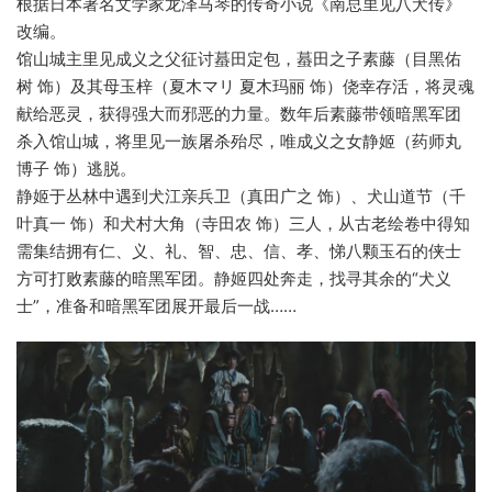
根据日本著名文学家龙泽马琴的传奇小说《南总里见八犬传》
改编。
馆山城主里见成义之父征讨蟇田定包，蟇田之子素藤（目黑佑
树 饰）及其母玉梓（夏木マリ 夏木玛丽 饰）侥幸存活，将灵魂
献给恶灵，获得强大而邪恶的力量。数年后素藤带领暗黑军团
杀入馆山城，将里见一族屠杀殆尽，唯成义之女静姬（药师丸
博子 饰）逃脱。
静姬于丛林中遇到犬江亲兵卫（真田广之 饰）、犬山道节（千
叶真一 饰）和犬村大角（寺田农 饰）三人，从古老绘卷中得知
需集结拥有仁、义、礼、智、忠、信、孝、悌八颗玉石的侠士
方可打败素藤的暗黑军团。静姬四处奔走，找寻其余的“犬义
士”，准备和暗黑军团展开最后一战……