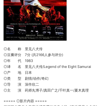
◎名 称 里见八犬传
◎豆瓣评分 7分 (共2166人参与评分)
◎年 代 1983
◎译 名 里见八犬传/Legend of the Eight Samurai
◎产 地 日本
◎类 型 剧情/动作/奇幻
◎导 演 深作欣二
◎主 演 药师丸博子/真田广之/千叶真一/夏木真理
===== ◎影片内容 =====