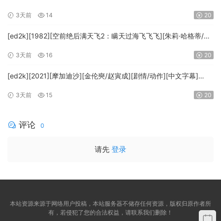
文字幕][MKV/7.09GiB][BluRay.1080p.x265.10bit.DDP5.1.MNHD-
3天前
14
20
FRDS]
[ed2k][1982][空前绝后满天飞2：瞒天过海飞飞飞][朱莉·哈格蒂/罗
伯特·海斯][喜剧/科幻][中文字幕][MKV/9.12GiB]
3天前
16
20
[1080p.BluRay.x264.DTS-WiKi]
[ed2k][2021][摩加迪沙][金伦奭/赵寅成][剧情/动作][中文字幕]
[MKV/11.47GiB][1080p.BluRay.x264.DTS-WiKi]
3天前
15
20
评论
0
请先
登录
本站资源来源于网络用户投稿，本站服务器不储存任何资源，版权归原作者所
有，若侵犯了您的合法权益，请联系我们删除！