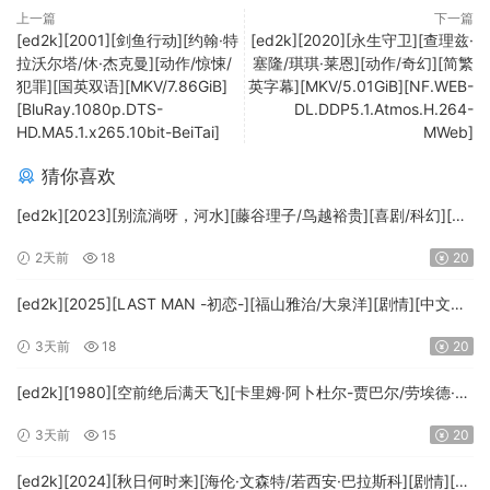
上一篇
下一篇
[ed2k][2001][剑鱼行动][约翰·特
[ed2k][2020][永生守卫][查理兹·
拉沃尔塔/休·杰克曼][动作/惊悚/
塞隆/琪琪·莱恩][动作/奇幻][简繁
犯罪][国英双语][MKV/7.86GiB]
英字幕][MKV/5.01GiB][NF.WEB-
[BluRay.1080p.DTS-
DL.DDP5.1.Atmos.H.264-
HD.MA5.1.x265.10bit-BeiTai]
MWeb]
猜你喜欢
[ed2k][2023][别流淌呀，河水][藤谷理子/鸟越裕贵][喜剧/科幻][中
文字幕][MKV/4.37GiB][1080p.BluRay.x265.10bit.DTS-WiKi]
2天前
18
20
[ed2k][2025][LAST MAN -初恋-][福山雅治/大泉洋][剧情][中文字
幕][MKV/5.47GiB][1080p.BluRay.x265.10bit.DTS-WiKi]
3天前
18
20
[ed2k][1980][空前绝后满天飞][卡里姆·阿卜杜尔-贾巴尔/劳埃德·布
里吉斯][喜剧][简繁英字幕][MKV/8.64GiB][BluRay.1080p.DTS-
3天前
15
20
HD.MA5.1.x265.10bit-BeiTai]
[ed2k][2024][秋日何时来][海伦·文森特/若西安·巴拉斯科][剧情][中