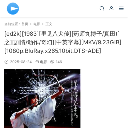
当前位置：
首页
电影
正文
[ed2k][1983][里见八犬传][药师丸博子/真田广
之][剧情/动作/奇幻][中英字幕][MKV/9.23GiB]
[1080p.BluRay.x265.10bit.DTS-ADE]
2025-08-24
电影
146