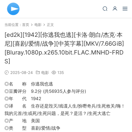
当前位置：
首页
电影
正文
[ed2k][1942][你逃我也逃][卡洛·朗白/杰克·本
尼][喜剧/爱情/战争][中英字幕][MKV/7.66GiB]
[Bluray.1080p.x265.10bit.FLAC.MNHD-FRD
S]
2025-08-24
电影
135
◎名 称 你逃我也逃
◎豆瓣评分 9.2分 (共56935人参与评分)
◎年 代 1942
◎译 名 生存还是毁灭/戏谍人生/扮嘢奇兵/生死攸关/嗨！
我的元首/生或死/生死问题，是死？是活？/生死大逃亡
◎产 地 美国
◎类 型 喜剧/爱情/战争