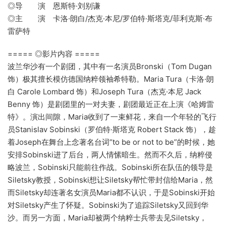
◎导 演 恩斯特·刘别谦
◎主 演 卡洛·朗白/杰克·本尼/罗伯特·斯塔克/菲利克斯·布
雷萨特
===== ◎影片内容 =====
波兰华沙有一个剧团，其中有一名演员Bronski（Tom Dugan
饰）极其擅长模仿德国纳粹领袖希特勒。Maria Tura（卡洛·朗
白 Carole Lombard 饰）和Joseph Tura（杰克·本尼 Jack
Benny 饰）是剧团里的一对夫妻，剧团最近正在上演《哈姆雷
特》。演出间隙，Maria收到了一束鲜花，来自一个年轻的飞行
员Stanislav Sobinski（罗伯特·斯塔克 Robert Stack 饰），趁
着Joseph在舞台上念著名台词“to be or not to be”的时候，她
安排Sobinski进了后台，两人情愫暗生。然而不久后，纳粹侵
略波兰，Sobinski只能前往作战。Sobinski所在队伍的领导是
Siletsky教授，Sobinski想让Siletsky帮忙带封信给Maria，然
而Siletsky却连著名女演员Maria都不认识，于是Sobinski开始
对Siletsky产生了怀疑。Sobinski为了追踪Siletsky又回到华
沙。而另一方面，Maria却被两个纳粹士兵带去见Siletsky，