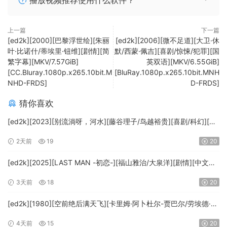
播放视频推荐使用什么软件？
上一篇
下一篇
[ed2k][2000][巴黎浮世绘][朱丽
[ed2k][2006][微不足道][大卫·休
叶·比诺什/蒂埃里·钮维][剧情][简
默/西蒙·佩吉][喜剧/惊悚/犯罪][国
繁字幕][MKV/7.57GiB]
英双语][MKV/6.55GiB]
[CC.Bluray.1080p.x265.10bit.M
[BluRay.1080p.x265.10bit.MNH
NHD-FRDS]
D-FRDS]
猜你喜欢
[ed2k][2023][别流淌呀，河水][藤谷理子/鸟越裕贵][喜剧/科幻][中
文字幕][MKV/4.37GiB][1080p.BluRay.x265.10bit.DTS-WiKi]
2天前
19
20
[ed2k][2025][LAST MAN -初恋-][福山雅治/大泉洋][剧情][中文字
幕][MKV/5.47GiB][1080p.BluRay.x265.10bit.DTS-WiKi]
3天前
18
20
[ed2k][1980][空前绝后满天飞][卡里姆·阿卜杜尔-贾巴尔/劳埃德·布
里吉斯][喜剧][简繁英字幕][MKV/8.64GiB][BluRay.1080p.DTS-
4天前
15
20