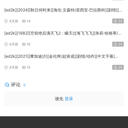
HD.MA5.1.x265.10bit-BeiTai]
[ed2k][2024][秋日何时来][海伦·文森特/若西安·巴拉斯科][剧情][中
文字幕][MKV/7.09GiB][BluRay.1080p.x265.10bit.DDP5.1.MNHD-
4天前
14
20
FRDS]
[ed2k][1982][空前绝后满天飞2：瞒天过海飞飞飞][朱莉·哈格蒂/罗
伯特·海斯][喜剧/科幻][中文字幕][MKV/9.12GiB]
4天前
16
20
[1080p.BluRay.x264.DTS-WiKi]
[ed2k][2021][摩加迪沙][金伦奭/赵寅成][剧情/动作][中文字幕]
[MKV/11.47GiB][1080p.BluRay.x264.DTS-WiKi]
4天前
15
20
评论
0
请先
登录