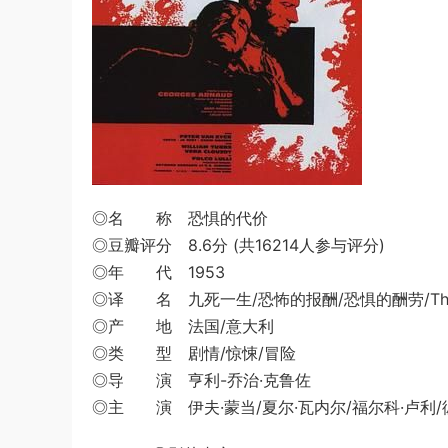
◎名 称 恐惧的代价
◎豆瓣评分 8.6分 (共16214人参与评分)
◎年 代 1953
◎译 名 九死一生/恐怖的报酬/恐惧的酬劳/The Wa
◎产 地 法国/意大利
◎类 型 剧情/惊悚/冒险
◎导 演 亨利-乔治·克鲁佐
◎主 演 伊夫·蒙当/夏尔·瓦内尔/福尔科·卢利/彼