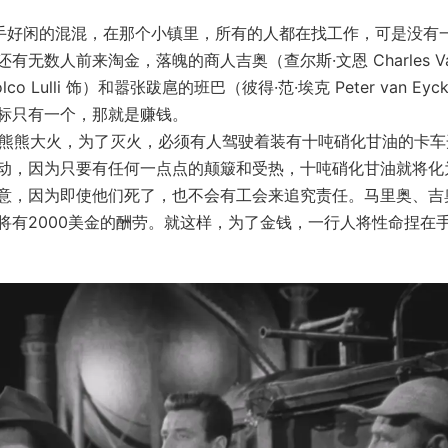
是一个游手好闲的混混，在那个小镇里，所有的人都在找工作，可是没有
数人前来淘金，落魄的商人吉奥（查尔斯·文恩 Charles Va
ulli 饰）和嚣张跋扈的班巴（彼得·范·埃克 Peter van Eyc
标只有一个，那就是赚钱。
起了熊熊大火，为了灭火，必须有人驾驶着装有十吨硝化甘油的卡车
动，因为只要有任何一点点的颠簸和受热，十吨硝化甘油就将化
意，因为即使他们死了，也不会有工会来追究责任。马里奥、吉
将有2000美金的酬劳。就这样，为了金钱，一行人将性命捏在