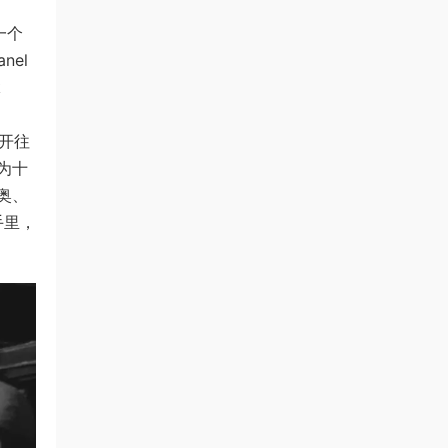
一个
nel
k
开往
为十
奥、
手里，