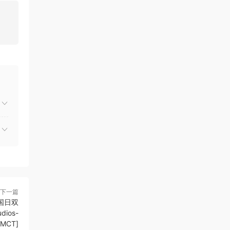
下一篇
[国日双
dios-
MCT]