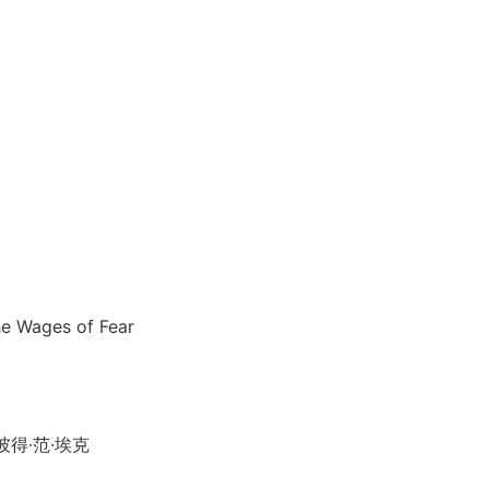
ges of Fear
得·范·埃克