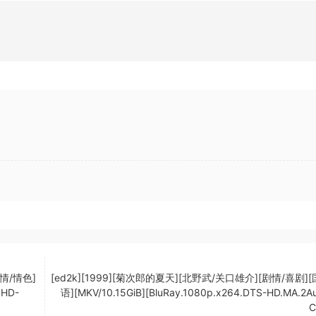
爱情/情色]
[ed2k][1999][菊次郎的夏天][北野武/关口雄介][剧情/喜剧]
NHD-
语][MKV/10.15GiB][BluRay.1080p.x264.DTS-HD.MA.2Au
C