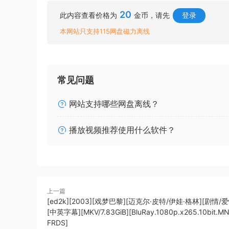
20
此内容查看价格为
金币，请先
登录
本网站只支持115网盘磁力离线
常见问题
网站支持哪些网盘离线？
播放视频推荐使用什么软件？
上一篇
[ed2k][2003][戏梦巴黎][迈克尔·皮特/伊娃·格林][剧情/
[中英字幕][MKV/7.83GiB][BluRay.1080p.x265.10bit.M
FRDS]