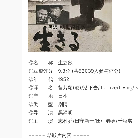
◎名 称 生之欲
◎豆瓣评分 9.3分 (共52039人参与评分)
◎年 代 1952
◎译 名 留芳颂(港)/活下去/To Live/Living/Iki
◎产 地 日本
◎类 型 剧情
◎导 演 黑泽明
◎主 演 志村乔/日守新一/田中春男/千秋实
===== ◎影片内容 =====