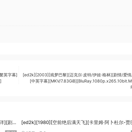
[繁英字幕]
[ed2k][2003][戏梦巴黎][迈克尔·皮特/伊娃·格林][剧情/爱情
]
[中英字幕][MKV/7.83GiB][BluRay.1080p.x265.10bit.
泉洋][剧
[ed2k][1980][空前绝后满天飞][卡里姆·阿卜杜尔-贾
劳埃德·布里吉斯][喜剧][简繁英字幕][MKV/8.64GiB]