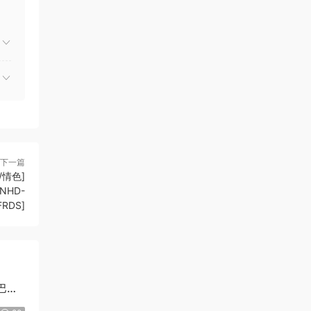
下一篇
/情色]
MNHD-
FRDS]
巴尔/