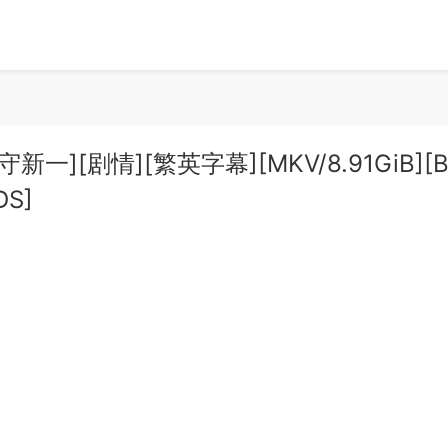
守新一][剧情][繁英字幕][MKV/8.91GiB][B
DS]