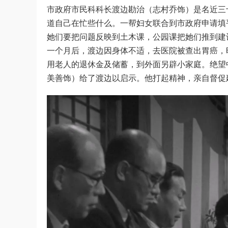
市政府市民科科长渡边勘治（志村乔饰）是名近三
道自己在忙些什么。一帮妇女联合到市政府申请填
她们要把问题反映到土木课，公园课把她们推到建
一个月后，渡边因身体不适，去医院被查出胃癌，
用老人的退休金及储蓄，到外面另辟小家庭。绝望
美善饰）给了渡边以启示。他打起精神，亲自督促