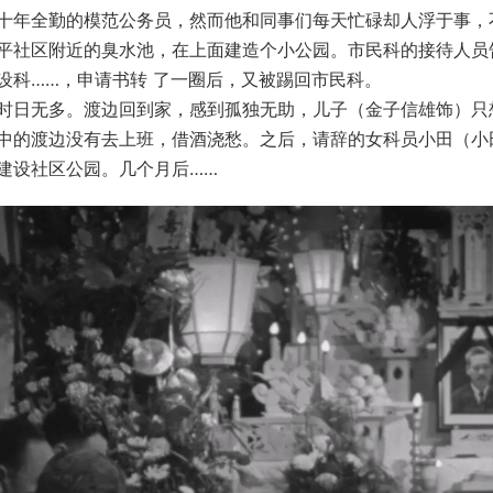
十年全勤的模范公务员，然而他和同事们每天忙碌却人浮于事，
平社区附近的臭水池，在上面建造个小公园。市民科的接待人员
设科……，申请书转 了一圈后，又被踢回市民科。
时日无多。渡边回到家，感到孤独无助，儿子（金子信雄饰）只
中的渡边没有去上班，借酒浇愁。之后，请辞的女科员小田（小
建设社区公园。几个月后……