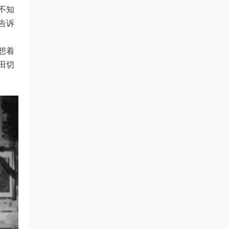
不知
告诉
想着
田切