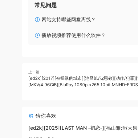
常见问题
网站支持哪些网盘离线？
播放视频推荐使用什么软件？
上一篇
[ed2k][2017][被操纵的城市][池昌旭/沈恩敬][动作/犯罪]
[MKV/4.96GiB][BluRay.1080p.x265.10bit.MNHD-FRDS
猜你喜欢
[ed2k][2025][LAST MAN -初恋-][福山雅治/大
情][中文字幕][MKV/5.47GiB]