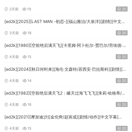
文字幕][MKV/4.37GiB][1080p.BluRay.x265.10bit.DTS-WiKi]
2天前
19
20
[ed2k][2025][LAST MAN -初恋-][福山雅治/大泉洋][剧情][中文字
幕][MKV/5.47GiB][1080p.BluRay.x265.10bit.DTS-WiKi]
3天前
18
20
[ed2k][1980][空前绝后满天飞][卡里姆·阿卜杜尔-贾巴尔/劳埃德·布
里吉斯][喜剧][简繁英字幕][MKV/8.64GiB][BluRay.1080p.DTS-
4天前
15
20
HD.MA5.1.x265.10bit-BeiTai]
[ed2k][2024][秋日何时来][海伦·文森特/若西安·巴拉斯科][剧情][中
文字幕][MKV/7.09GiB][BluRay.1080p.x265.10bit.DDP5.1.MNHD-
4天前
14
20
FRDS]
[ed2k][1982][空前绝后满天飞2：瞒天过海飞飞飞][朱莉·哈格蒂/罗
伯特·海斯][喜剧/科幻][中文字幕][MKV/9.12GiB]
4天前
16
20
[1080p.BluRay.x264.DTS-WiKi]
[ed2k][2021][摩加迪沙][金伦奭/赵寅成][剧情/动作][中文字幕]
[MKV/11.47GiB][1080p.BluRay.x264.DTS-WiKi]
4天前
15
20