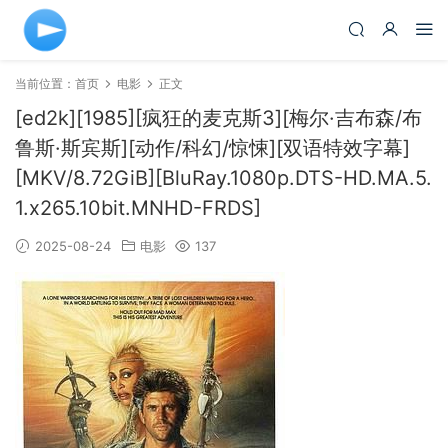
当前位置：
首页
电影
正文
[ed2k][1985][疯狂的麦克斯3][梅尔·吉布森/布
鲁斯·斯宾斯][动作/科幻/惊悚][双语特效字幕]
[MKV/8.72GiB][BluRay.1080p.DTS-HD.MA.5.
1.x265.10bit.MNHD-FRDS]
2025-08-24
电影
137