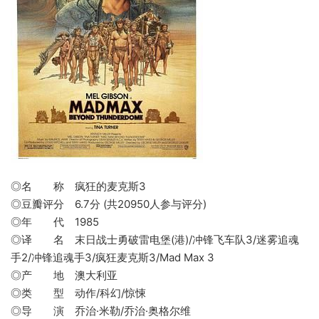
◎名 称 疯狂的麦克斯3
◎豆瓣评分 6.7分 (共20950人参与评分)
◎年 代 1985
◎译 名 末日战士勇破雷电堡(港)/冲锋飞车队3/迷雾追魂
手2/冲锋追魂手3/疯狂麦克斯3/Mad Max 3
◎产 地 澳大利亚
◎类 型 动作/科幻/惊悚
◎导 演 乔治·米勒/乔治·奥格尔维