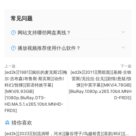
常见问题
网站支持哪些网盘离线？
播放视频推荐使用什么软件？
上一篇
下一篇
[ed2k][1981][疯狂的麦克斯2][梅
[ed2k][2011][黑暗面][基姆·古铁
尔·吉布森/布鲁斯·斯宾斯][动作/
雷斯/克拉拉·拉戈][剧情/悬疑/惊
科幻/惊悚][双语特效字幕]
悚][中英字幕][MKV/4.78GiB]
[MKV/6.93GiB]
[BluRay.1080p.x265.10bit.MNH
[1080p.BluRay.DTS-
D-FRDS]
HD.MA.5.1.x265.10bit.MNHD-
FRDS]
猜你喜欢
[ed2k][2023][别流淌呀，河水][藤谷理子/鸟越裕贵][喜剧/科幻][中