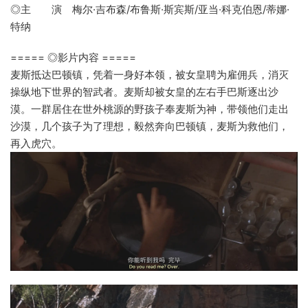
◎主 演 梅尔·吉布森/布鲁斯·斯宾斯/亚当·科克伯恩/蒂娜·
特纳
===== ◎影片内容 =====
麦斯抵达巴顿镇，凭着一身好本领，被女皇聘为雇佣兵，消灭
操纵地下世界的智武者。麦斯却被女皇的左右手巴斯逐出沙
漠。一群居住在世外桃源的野孩子奉麦斯为神，带领他们走出
沙漠，几个孩子为了理想，毅然奔向巴顿镇，麦斯为救他们，
再入虎穴。