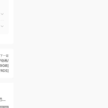
下一篇
/动画/
GiB]
FRDS]
巴尔/
20