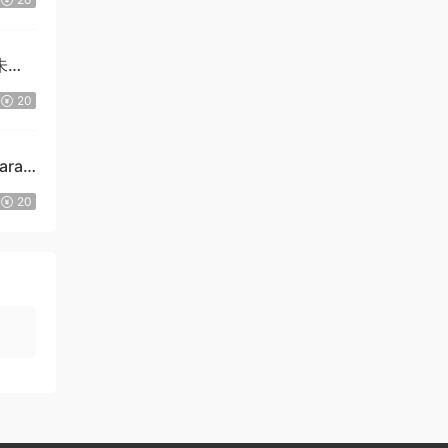
朱莉·
20
ara
20