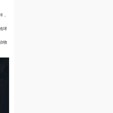
样，
地球
动物