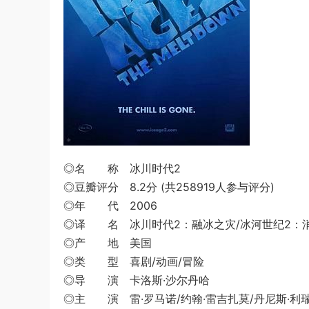
◎名 称 冰川时代2
◎豆瓣评分 8.2分 (共258919人参与评分)
◎年 代 2006
◎译 名 冰川时代2：融冰之灾/冰河世纪2：消融/冰
◎产 地 美国
◎类 型 喜剧/动画/冒险
◎导 演 卡洛斯·沙尔丹哈
◎主 演 雷·罗马诺/约翰·雷吉扎莫/丹尼斯·利瑞