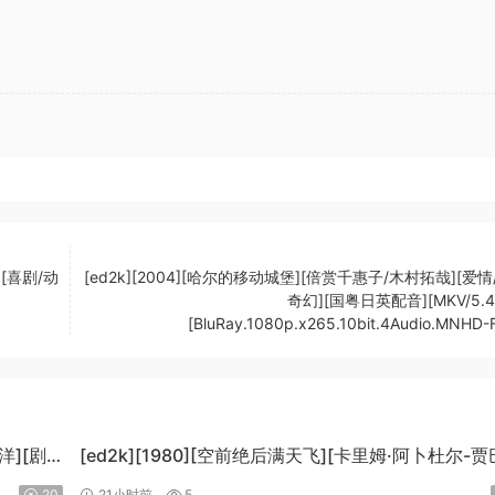
][喜剧/动
[ed2k][2004][哈尔的移动城堡][倍赏千惠子/木村拓哉][爱情
奇幻][国粤日英配音][MKV/5.49
[BluRay.1080p.x265.10bit.4Audio.MNHD-
泉洋][剧
[ed2k][1980][空前绝后满天飞][卡里姆·阿卜杜尔-贾
劳埃德·布里吉斯][喜剧][简繁英字幕][MKV/8.64GiB]
20
21小时前
5