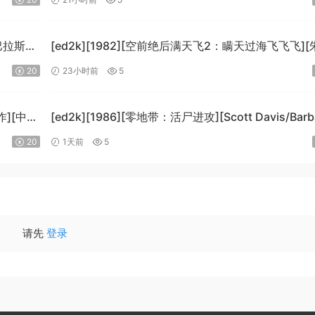
[BluRay.1080p.DTS-HD.MA5.1.x265.10bit-BeiTai]
·巴拉斯
[ed2k][1982][空前绝后满天飞2：瞒天过海飞飞飞][
哈格蒂/罗伯特·海斯][喜剧/科幻][中文字幕]
20
23小时前
5
]
[MKV/9.12GiB][1080p.BluRay.x264.DTS-WiKi]
作][中文
[ed2k][1986][零地带：活尸进攻][Scott Davis/Barb
WiKi]
Dow][恐怖][中英字幕][MKV/7.44GiB]
20
1天前
5
[BluRay.1080p.DD.2.0.x264-MTeam]
请先
登录