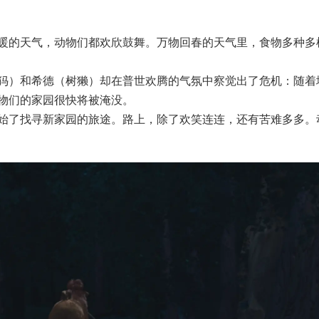
暖的天气，动物们都欢欣鼓舞。万物回春的天气里，食物多种多
犸）和希德（树獭）却在普世欢腾的气氛中察觉出了危机：随着
物们的家园很快将被淹没。
始了找寻新家园的旅途。路上，除了欢笑连连，还有苦难多多。