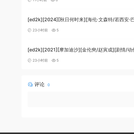
[1080p.BluRay.x265.10bit.DTS-WiKi]
[ed2k][2024][秋日何时来][海伦·文森特/若西安
科][剧情][中文字幕][MKV/7.09GiB]
23小时前
5
[BluRay.1080p.x265.10bit.DDP5.1.MNHD-FRDS
[ed2k][2021][摩加迪沙][金伦奭/赵寅成][剧情/动
字幕][MKV/11.47GiB][1080p.BluRay.x264.DTS-
23小时前
5
评论
0