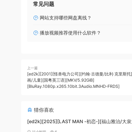
常见问题
网站支持哪些网盘离线？
播放视频推荐使用什么软件？
上一篇
[ed2k][2001][怪兽电力公司][约翰·古德曼/比利·克里斯托
画/儿童][国粤英三语][MKV/5.92GiB]
[BluRay.1080p.x265.10bit.3Audio.MNHD-FRDS]
猜你喜欢
[ed2k][2025][LAST MAN -初恋-][福山雅治/大
情][中文字幕][MKV/5.47GiB]
11小时前
6