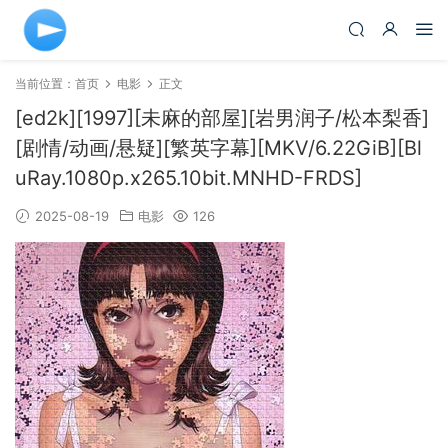
当前位置：
首页
电影
正文
[ed2k][1997][未麻的部屋][岩男润子/松本梨香]
[剧情/动画/悬疑][繁英字幕][MKV/6.22GiB][Bl
uRay.1080p.x265.10bit.MNHD-FRDS]
2025-08-19
电影
126