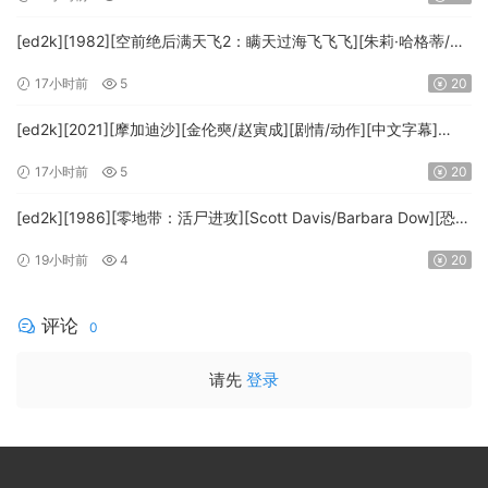
FRDS]
[ed2k][1982][空前绝后满天飞2：瞒天过海飞飞飞][朱莉·哈格蒂/罗
伯特·海斯][喜剧/科幻][中文字幕][MKV/9.12GiB]
17小时前
5
20
[1080p.BluRay.x264.DTS-WiKi]
[ed2k][2021][摩加迪沙][金伦奭/赵寅成][剧情/动作][中文字幕]
[MKV/11.47GiB][1080p.BluRay.x264.DTS-WiKi]
17小时前
5
20
[ed2k][1986][零地带：活尸进攻][Scott Davis/Barbara Dow][恐
怖][中英字幕][MKV/7.44GiB][BluRay.1080p.DD.2.0.x264-
19小时前
4
20
MTeam]
评论
0
请先
登录