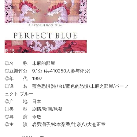
◎名 称 未麻的部屋
◎豆瓣评分 9.1分 (共410250人参与评分)
◎年 代 1997
◎译 名 蓝色恐惧(港/台)/蓝色的恐惧/未麻之部屋/パーフ
ェクト ブルー
◎产 地 日本
◎类 型 剧情/动画/悬疑
◎导 演 今敏
◎主 演 岩男润子/松本梨香/辻亲八/大仓正章