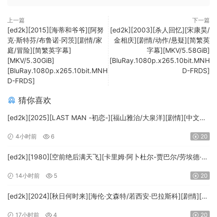
上一篇
下一篇
[ed2k][2015][海蒂和爷爷][阿努
[ed2k][2003][杀人回忆][宋康昊/
克·斯特芬/布鲁诺·冈茨][剧情/家
金相庆][剧情/动作/悬疑][简繁英
庭/冒险][简繁英字幕]
字幕][MKV/5.58GiB]
[MKV/5.30GiB]
[BluRay.1080p.x265.10bit.MNH
[BluRay.1080p.x265.10bit.MNH
D-FRDS]
D-FRDS]
猜你喜欢
[ed2k][2025][LAST MAN -初恋-][福山雅治/大泉洋][剧情][中文字
幕][MKV/5.47GiB][1080p.BluRay.x265.10bit.DTS-WiKi]
4小时前
6
20
[ed2k][1980][空前绝后满天飞][卡里姆·阿卜杜尔-贾巴尔/劳埃德·布
里吉斯][喜剧][简繁英字幕][MKV/8.64GiB][BluRay.1080p.DTS-
14小时前
5
20
HD.MA5.1.x265.10bit-BeiTai]
[ed2k][2024][秋日何时来][海伦·文森特/若西安·巴拉斯科][剧情][中
文字幕][MKV/7.09GiB][BluRay.1080p.x265.10bit.DDP5.1.MNHD-
17小时前
4
20