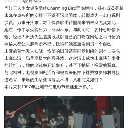
===== ◎影片内容 =====
当红三人少女偶像团体Charming Bird面临解散，核心成员雾越
未麻在事务所的安排下不得不退出团体，转型成为一名电视剧
演员。万事开头难，对于偶像歌手转型而来的未麻尤其如此，
她在工作中承受着压力，闷闷不乐。与此同时，各种恐吓信不
断、经纪人田所先生遇袭以及以自己的口吻在网站上写日记的
神秘人都让未麻焦虑不已，恍惚间她甚至看到另一个自己。
未麻的苦恼无人知晓，贪婪的田所甚至同意剧组的剧本，要求
未麻出演一场尺度极大的强暴戏。这次演出成为未麻演艺事业
的转折点，她的出镜率开始攀升，甚至还拍摄了裸露的写真。
与此相对，电视剧编剧涩谷和曾给未麻拍下裸照摄影师村野接
连遇害。未麻的生活变得混乱不堪，真相究竟如何？
本片荣获1997年亚洲奇幻电影节最佳亚洲影片。