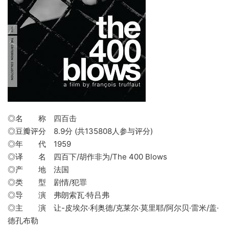
◎名 称 四百击
◎豆瓣评分 8.9分 (共135808人参与评分)
◎年 代 1959
◎译 名 四百下/胡作非为/The 400 Blows
◎产 地 法国
◎类 型 剧情/犯罪
◎导 演 弗朗索瓦·特吕弗
◎主 演 让-皮埃尔·利奥德/克莱尔·莫里耶/阿尔贝·雷米/盖·
德孔布勒