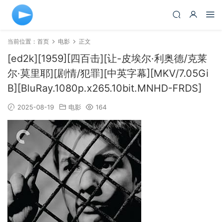
当前位置：
首页
电影
正文
[ed2k][1959][四百击][让-皮埃尔·利奥德/克莱
尔·莫里耶][剧情/犯罪][中英字幕][MKV/7.05Gi
B][BluRay.1080p.x265.10bit.MNHD-FRDS]
2025-08-19
电影
164