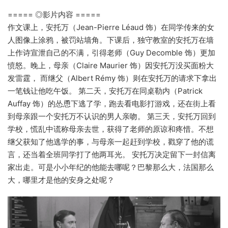
===== ◎影片内容 =====
作文课上，安托万（Jean-Pierre Léaud 饰）在同学传来的女
人图像上涂鸦，被罚站墙角。下课后，独守教室的安托万在墙
上作诗宣泄自己的不满，引得老师（Guy Decomble 饰）更加
愤怒。晚上，母亲（Claire Maurier 饰）因安托万没买面粉大
发雷霆， 而继父（Albert Rémy 饰）则在安托万的请求下拿出
一笔钱让他吃午饭。 第二天，安托万在同桌勒内（Patrick
Auffay 饰）的怂恿下逃了学，跑去看电影打游戏，还在街上看
到母亲跟一个安托万不认识的男人亲吻。 第三天，安托万回到
学校，慌乱中谎称母亲去世，获得了老师的原谅和疼惜。不想
继父获知了他逃学的事，与母亲一起赶到学校，戳穿了他的谎
言，还当着全班同学打了他两耳光。 安托万决定留下一封信离
家出走。可是小小年纪的他能去哪呢？巴黎那么大，法国那么
大，哪里才是他的安身之处呢？