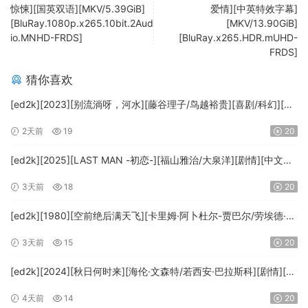
惊悚][国英双语][MKV/5.39GiB]
爱情][中英特效字幕]
[BluRay.1080p.x265.10bit.2Aud
[MKV/13.90GiB]
io.MNHD-FRDS]
[BluRay.x265.HDR.mUHD-
FRDS]
猜你喜欢
[ed2k][2023][别流淌呀，河水][藤谷理子/鸟越裕贵][喜剧/科幻][中
文字幕][MKV/4.37GiB][1080p.BluRay.x265.10bit.DTS-WiKi]
2天前
19
20
[ed2k][2025][LAST MAN -初恋-][福山雅治/大泉洋][剧情][中文字
幕][MKV/5.47GiB][1080p.BluRay.x265.10bit.DTS-WiKi]
3天前
18
20
[ed2k][1980][空前绝后满天飞][卡里姆·阿卜杜尔-贾巴尔/劳埃德·布
里吉斯][喜剧][简繁英字幕][MKV/8.64GiB][BluRay.1080p.DTS-
3天前
15
20
HD.MA5.1.x265.10bit-BeiTai]
[ed2k][2024][秋日何时来][海伦·文森特/若西安·巴拉斯科][剧情][中
文字幕][MKV/7.09GiB][BluRay.1080p.x265.10bit.DDP5.1.MNHD-
4天前
14
20
FRDS]