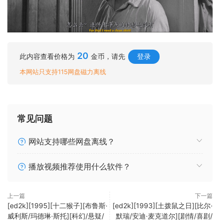
20
此内容查看价格为
金币，请先
登录
本网站只支持115网盘磁力离线
常见问题
网站支持哪些网盘离线？
播放视频推荐使用什么软件？
上一篇
下一篇
[ed2k][1995][十二猴子][布鲁斯·
[ed2k][1993][土拨鼠之日][比尔·
威利斯/玛德琳·斯托][科幻/悬疑/
默瑞/安迪·麦克道尔][剧情/喜剧/