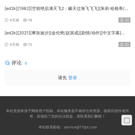
[ed2k][1982][空前绝后满天飞2：瞒天过海飞飞飞][朱莉·哈格蒂/罗
伯特·海斯][喜剧/科幻][中文字幕][MKV/9.12GiB]
4天前
16
20
[1080p.BluRay.x264.DTS-WiKi]
[ed2k][2021][摩加迪沙][金伦奭/赵寅成][剧情/动作][中文字幕]
[MKV/11.47GiB][1080p.BluRay.x264.DTS-WiKi]
4天前
15
20
评论
0
请先
登录
本站资源来源于网络用户投稿，本站服务器不储存任何资源，版权归原作者所
有，若侵犯了您的合法权益，请联系我们删除！
本站联系邮箱：
service@115pt.com