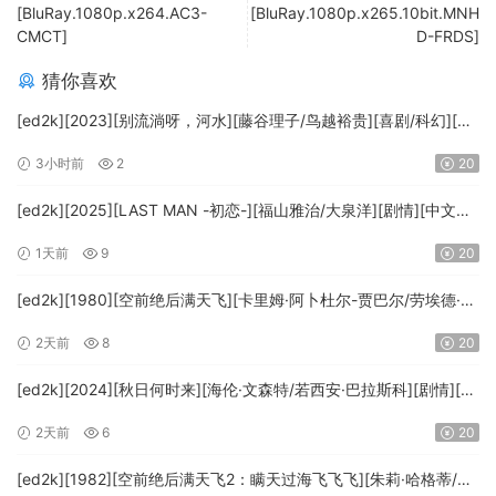
[BluRay.1080p.x264.AC3-
[BluRay.1080p.x265.10bit.MNH
CMCT]
D-FRDS]
猜你喜欢
[ed2k][2023][别流淌呀，河水][藤谷理子/鸟越裕贵][喜剧/科幻][中
文字幕][MKV/4.37GiB][1080p.BluRay.x265.10bit.DTS-WiKi]
3小时前
2
20
[ed2k][2025][LAST MAN -初恋-][福山雅治/大泉洋][剧情][中文字
幕][MKV/5.47GiB][1080p.BluRay.x265.10bit.DTS-WiKi]
1天前
9
20
[ed2k][1980][空前绝后满天飞][卡里姆·阿卜杜尔-贾巴尔/劳埃德·布
里吉斯][喜剧][简繁英字幕][MKV/8.64GiB][BluRay.1080p.DTS-
2天前
8
20
HD.MA5.1.x265.10bit-BeiTai]
[ed2k][2024][秋日何时来][海伦·文森特/若西安·巴拉斯科][剧情][中
文字幕][MKV/7.09GiB][BluRay.1080p.x265.10bit.DDP5.1.MNHD-
2天前
6
20
FRDS]
[ed2k][1982][空前绝后满天飞2：瞒天过海飞飞飞][朱莉·哈格蒂/罗