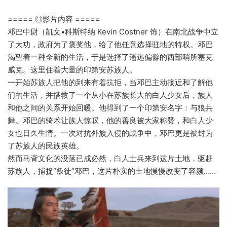
===== ◎影片内容 =====
邓巴中尉（凯文•科斯特纳 Kevin Costner 饰）在南北战争中立
了大功，政府为了褒奖他，给了他任意选择驻地的特权。邓巴
渴望着一种全新的生活，于是选择了遥远偏僻的西部哨所塞克
威克。这里住着大量的印第安苏族人。
一开始苏族人把他的到来有着抗拒，当邓巴主动接近和了解他
们的生活，并搭救了一个从小在苏族长大的白人少女后，族人
和他之间的关系开始回暖。他得到了一个印第安名字：与狼共
舞。邓巴的骑术让族人惊叹，他的善良被大家称赞，和白人少
女也日久生情。一次对抗外族入侵的战争中，邓巴更是被封为
了苏族人的民族英雄。
然而马背文化的没落已成必然，白人士兵来到这片土地，驱赶
苏族人，捕捉“叛徒”邓巴，这片朴实的土地慢慢改变了容颜……