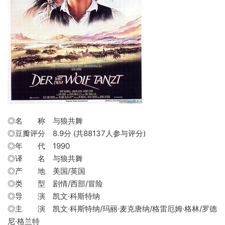
◎名 称 与狼共舞
◎豆瓣评分 8.9分 (共88137人参与评分)
◎年 代 1990
◎译 名 与狼共舞
◎产 地 美国/英国
◎类 型 剧情/西部/冒险
◎导 演 凯文·科斯特纳
◎主 演 凯文·科斯特纳/玛丽·麦克唐纳/格雷厄姆·格林/罗德
尼·格兰特