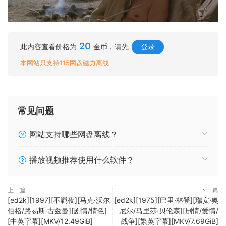
20
此内容查看价格为
金币，请先
登录
本网站只支持115网盘磁力离线
常见问题
网站支持哪些网盘离线？
播放视频推荐使用什么软件？
上一篇
下一篇
[ed2k][1997][不羁夜][马克·沃尔
[ed2k][1975][巴里·林登][瑞安·奥
伯格/路易斯·古兹曼][剧情/情色]
尼尔/马里莎·贝伦森][剧情/爱情/
[中英字幕][MKV/12.49GiB]
战争][繁英字幕][MKV/7.69GiB]