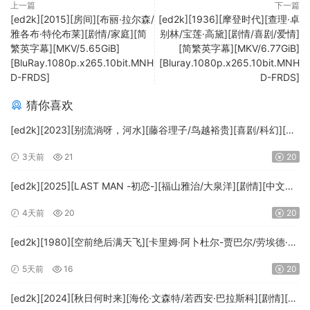
上一篇
下一篇
[ed2k][2015][房间][布丽·拉尔森/
[ed2k][1936][摩登时代][查理·卓
雅各布·特伦布莱][剧情/家庭][简
别林/宝莲·高黛][剧情/喜剧/爱情]
繁英字幕][MKV/5.65GiB]
[简繁英字幕][MKV/6.77GiB]
[BluRay.1080p.x265.10bit.MNH
[Bluray.1080p.x265.10bit.MNH
D-FRDS]
D-FRDS]
猜你喜欢
[ed2k][2023][别流淌呀，河水][藤谷理子/鸟越裕贵][喜剧/科幻][中
文字幕][MKV/4.37GiB][1080p.BluRay.x265.10bit.DTS-WiKi]
3天前
21
20
[ed2k][2025][LAST MAN -初恋-][福山雅治/大泉洋][剧情][中文字
幕][MKV/5.47GiB][1080p.BluRay.x265.10bit.DTS-WiKi]
4天前
20
20
[ed2k][1980][空前绝后满天飞][卡里姆·阿卜杜尔-贾巴尔/劳埃德·布
里吉斯][喜剧][简繁英字幕][MKV/8.64GiB][BluRay.1080p.DTS-
5天前
16
20
HD.MA5.1.x265.10bit-BeiTai]
[ed2k][2024][秋日何时来][海伦·文森特/若西安·巴拉斯科][剧情][中