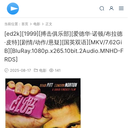
当前位置：
首页
电影
正文
[ed2k][1999][搏击俱乐部][爱德华·诺顿/布拉德
·皮特][剧情/动作/悬疑][国英双语][MKV/7.62Gi
B][BluRay.1080p.x265.10bit.2Audio.MNHD-F
RDS]
2025-08-17
电影
141