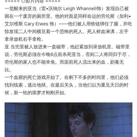
===== ◎影片内容 =====
一觉醒来的亚当（雷•沃纳尔 Leigh Whannell饰）发现自己被
困在一个废弃的厕所里。他的对面是同样命运的劳伦斯（加利•
艾尔维斯 Cary Elwes 饰）——他们被人用铁链绑住了腿，并吃
惊发现二人中间横亘着一个恐怖的死人。死人鲜血淋漓，左手
拿录放机右手拿枪。
亚 当兜里被人放进来一盘磁带，他赶紧放到录放机里。磁带里
说，劳伦斯必须在今晚6点前杀死亚当，否则二人将同归于尽，
劳伦斯的家人也不能幸免。而面前死人流出来的血，剧毒无
比。
一个血腥的死亡游戏开始了。在剩下不多的时间里，他们必须
找到线索，逃出地狱。在最后关头，当他们以为重见天日的时
候，新一轮的噩梦才刚刚开始。