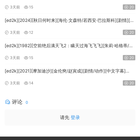
里吉斯][喜剧][简繁英字幕][MKV/8.64GiB][BluRay.1080p.DTS-
3天前
15
20
HD.MA5.1.x265.10bit-BeiTai]
[ed2k][2024][秋日何时来][海伦·文森特/若西安·巴拉斯科][剧情][中
文字幕][MKV/7.09GiB][BluRay.1080p.x265.10bit.DDP5.1.MNHD-
3天前
12
20
FRDS]
[ed2k][1982][空前绝后满天飞2：瞒天过海飞飞飞][朱莉·哈格蒂/罗
伯特·海斯][喜剧/科幻][中文字幕][MKV/9.12GiB]
3天前
15
20
[1080p.BluRay.x264.DTS-WiKi]
[ed2k][2021][摩加迪沙][金伦奭/赵寅成][剧情/动作][中文字幕]
[MKV/11.47GiB][1080p.BluRay.x264.DTS-WiKi]
3天前
14
20
评论
0
请先
登录