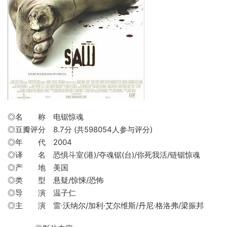
◎名 称 电锯惊魂
◎豆瓣评分 8.7分 (共598054人参与评分)
◎年 代 2004
◎译 名 恐惧斗室(港)/夺魂锯(台)/你死我活/链锯惊魂
◎产 地 美国
◎类 型 悬疑/惊悚/恐怖
◎导 演 温子仁
◎主 演 雷·沃纳尔/加利·艾尔维斯/丹尼·格洛弗/梁振邦