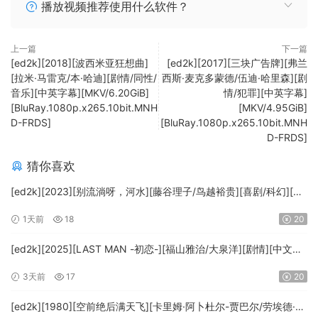
播放视频推荐使用什么软件？
上一篇
下一篇
[ed2k][2018][波西米亚狂想曲]
[ed2k][2017][三块广告牌][弗兰
[拉米·马雷克/本·哈迪][剧情/同性/
西斯·麦克多蒙德/伍迪·哈里森][剧
音乐][中英字幕][MKV/6.20GiB]
情/犯罪][中英字幕]
[BluRay.1080p.x265.10bit.MNH
[MKV/4.95GiB]
D-FRDS]
[BluRay.1080p.x265.10bit.MNH
D-FRDS]
猜你喜欢
[ed2k][2023][别流淌呀，河水][藤谷理子/鸟越裕贵][喜剧/科幻][中
文字幕][MKV/4.37GiB][1080p.BluRay.x265.10bit.DTS-WiKi]
1天前
18
20
[ed2k][2025][LAST MAN -初恋-][福山雅治/大泉洋][剧情][中文字
幕][MKV/5.47GiB][1080p.BluRay.x265.10bit.DTS-WiKi]
3天前
17
20
[ed2k][1980][空前绝后满天飞][卡里姆·阿卜杜尔-贾巴尔/劳埃德·布