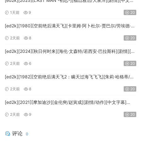
[ed2k][2025][LAST MAN -初恋-][福山雅治/大泉洋][剧情][中文字
幕][MKV/5.47GiB][1080p.BluRay.x265.10bit.DTS-WiKi]
1天前
9
20
[ed2k][1980][空前绝后满天飞][卡里姆·阿卜杜尔-贾巴尔/劳埃德·布
里吉斯][喜剧][简繁英字幕][MKV/8.64GiB][BluRay.1080p.DTS-
2天前
8
20
HD.MA5.1.x265.10bit-BeiTai]
[ed2k][2024][秋日何时来][海伦·文森特/若西安·巴拉斯科][剧情][中
文字幕][MKV/7.09GiB][BluRay.1080p.x265.10bit.DDP5.1.MNHD-
2天前
6
20
FRDS]
[ed2k][1982][空前绝后满天飞2：瞒天过海飞飞飞][朱莉·哈格蒂/罗
伯特·海斯][喜剧/科幻][中文字幕][MKV/9.12GiB]
2天前
8
20
[1080p.BluRay.x264.DTS-WiKi]
[ed2k][2021][摩加迪沙][金伦奭/赵寅成][剧情/动作][中文字幕]
[MKV/11.47GiB][1080p.BluRay.x264.DTS-WiKi]
2天前
9
20
评论
0