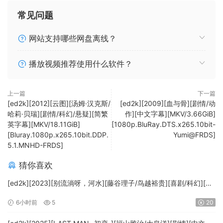
常见问题
网站支持哪些网盘离线？
播放视频推荐使用什么软件？
上一篇
下一篇
[ed2k][2012][云图][汤姆·汉克斯/
[ed2k][2009][血与骨][剧情/动
哈莉·贝瑞][剧情/科幻/悬疑][简繁
作][中文字幕][MKV/3.66GiB]
英字幕][MKV/18.11GiB]
[1080p.BluRay.DTS.x265.10bit-
[Bluray.1080p.x265.10bit.DDP.
Yumi@FRDS]
5.1.MNHD-FRDS]
猜你喜欢
[ed2k][2023][别流淌呀，河水][藤谷理子/鸟越裕贵][喜剧/科幻][中
文字幕][MKV/4.37GiB][1080p.BluRay.x265.10bit.DTS-WiKi]
6小时前
5
20