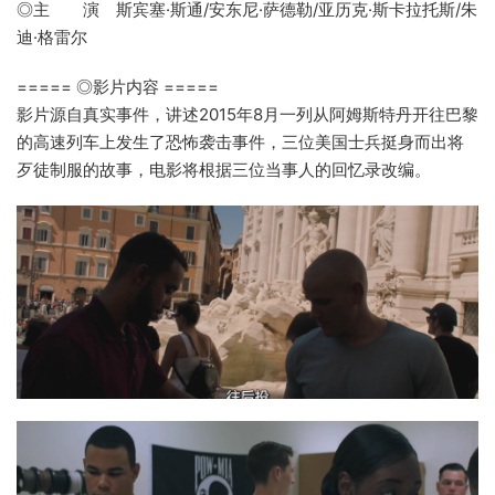
◎主 演 斯宾塞·斯通/安东尼·萨德勒/亚历克·斯卡拉托斯/朱
迪·格雷尔
===== ◎影片内容 =====
影片源自真实事件，讲述2015年8月一列从阿姆斯特丹开往巴黎
的高速列车上发生了恐怖袭击事件，三位美国士兵挺身而出将
歹徒制服的故事，电影将根据三位当事人的回忆录改编。