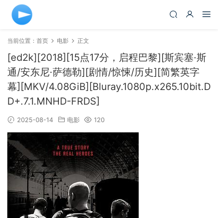
当前位置：
首页
电影
正文
[ed2k][2018][15点17分，启程巴黎][斯宾塞·斯
通/安东尼·萨德勒][剧情/惊悚/历史][简繁英字
幕][MKV/4.08GiB][Bluray.1080p.x265.10bit.D
D+.7.1.MNHD-FRDS]
2025-08-14
电影
120