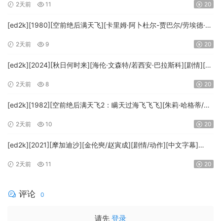
2天前
11
20
[ed2k][1980][空前绝后满天飞][卡里姆·阿卜杜尔-贾巴尔/劳埃德·布
里吉斯][喜剧][简繁英字幕][MKV/8.64GiB][BluRay.1080p.DTS-
2天前
9
20
HD.MA5.1.x265.10bit-BeiTai]
[ed2k][2024][秋日何时来][海伦·文森特/若西安·巴拉斯科][剧情][中
文字幕][MKV/7.09GiB][BluRay.1080p.x265.10bit.DDP5.1.MNHD-
2天前
8
20
FRDS]
[ed2k][1982][空前绝后满天飞2：瞒天过海飞飞飞][朱莉·哈格蒂/罗
伯特·海斯][喜剧/科幻][中文字幕][MKV/9.12GiB]
2天前
10
20
[1080p.BluRay.x264.DTS-WiKi]
[ed2k][2021][摩加迪沙][金伦奭/赵寅成][剧情/动作][中文字幕]
[MKV/11.47GiB][1080p.BluRay.x264.DTS-WiKi]
2天前
11
20
评论
0
请先
登录