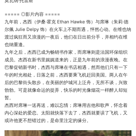
莫瓦纳·托雷斯
===== ◎影片内容 =====
九年前，杰西（伊桑·霍克 Ethan Hawke 饰）与席琳（朱莉·德
尔佩 Julie Delpy 饰）在火车上不期而遇，怦然心动。在维也纳
渡过疯狂而又浪漫的一夜后，他们在日出前分手，并相约在维
也纳重逢。
九年之后，杰西已成为畅销书作家，而席琳则是法国环保组织
成员。杰西在新书里娓娓道来的，正是九年前的浪漫夜晚。在
巴黎促销新书时，杰西与席琳在书店相遇，然而他们只有一下
午的时光相处，日落之前，杰西要乘飞机赶回美国。两人在午
后的巴黎街头散步，在美丽的护城河上泛舟，无所不谈，兴致
勃勃。可是就像命运的捉弄，快乐的时光像烟花一样醉人却短
暂。
杰西对席琳一送再送，难以忘情；席琳用吉他和歌声，怀念着
内心深处的爱恋。太阳就快落下去了，杰西就要误了飞机，又
或许他更不想错过的，是命里注定的缘分。