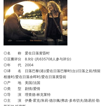
◎名 称 爱在日落黄昏时
◎豆瓣评分 8.9分 (共635708人参与评分)
◎年 代 2004
◎译 名 日落巴黎(港)/爱在日落巴黎时(台)/日落之前/情留
相逢时/爱在日落余晖时/爱在日落黄昏前
◎产 地 美国/法国
◎类 型 剧情/爱情
◎导 演 理查德·林克莱特
◎主 演 伊桑·霍克/朱莉·德尔佩/弗农·多布切夫/路易丝·勒