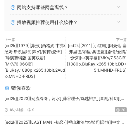
网站支持哪些网盘离线？
播放视频推荐使用什么软件？
上一篇
下一篇
[ed2k][1979][异形][西格妮·韦弗/
[ed2k][2011][小红帽][阿曼达·塞
汤姆·斯凯里特][科幻/惊悚/恐怖]
弗里德/加里·奥德曼][剧情/爱情/
[导演剪辑版 国英双语]
惊悚][中英字幕][MKV/7.53GiB]
[MKV/6.06GiB]
[1080p.BluRay.x265.10bit.DD+
[BluRay.1080p.x265.10bit.2Aud
5.1.MNHD-FRDS]
io.MNHD-FRDS]
猜你喜欢
[ed2k][2023][别流淌呀，河水][藤谷理子/鸟越裕贵][喜剧/科幻][中
文字幕][MKV/4.37GiB][1080p.BluRay.x265.10bit.DTS-WiKi]
18小时前
9
20
[ed2k][2025][LAST MAN -初恋-][福山雅治/大泉洋][剧情][中文字
幕][MKV/5.47GiB][1080p.BluRay.x265.10bit.DTS-WiKi]