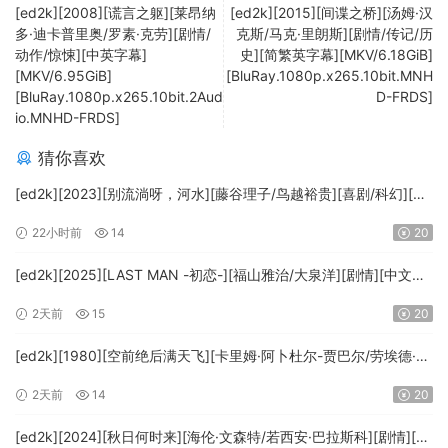
[ed2k][2008][谎言之躯][莱昂纳
[ed2k][2015][间谍之桥][汤姆·汉
多·迪卡普里奥/罗素·克劳][剧情/
克斯/马克·里朗斯][剧情/传记/历
动作/惊悚][中英字幕]
史][简繁英字幕][MKV/6.18GiB]
[MKV/6.95GiB]
[BluRay.1080p.x265.10bit.MNH
[BluRay.1080p.x265.10bit.2Aud
D-FRDS]
io.MNHD-FRDS]
猜你喜欢
[ed2k][2023][别流淌呀，河水][藤谷理子/鸟越裕贵][喜剧/科幻][中
文字幕][MKV/4.37GiB][1080p.BluRay.x265.10bit.DTS-WiKi]
22小时前
14
20
[ed2k][2025][LAST MAN -初恋-][福山雅治/大泉洋][剧情][中文字
幕][MKV/5.47GiB][1080p.BluRay.x265.10bit.DTS-WiKi]
2天前
15
20
[ed2k][1980][空前绝后满天飞][卡里姆·阿卜杜尔-贾巴尔/劳埃德·布
里吉斯][喜剧][简繁英字幕][MKV/8.64GiB][BluRay.1080p.DTS-
2天前
14
20
HD.MA5.1.x265.10bit-BeiTai]
[ed2k][2024][秋日何时来][海伦·文森特/若西安·巴拉斯科][剧情][中