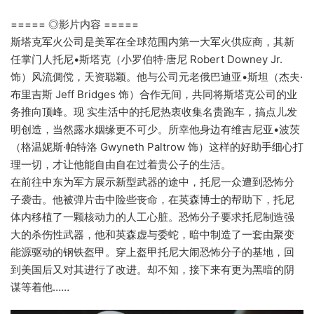
===== ◎影片内容 =====
斯塔克军火公司是美军在全球范围内第一大军火供应商，其新
任掌门人托尼•斯塔克（小罗伯特·唐尼 Robert Downey Jr.
饰）风流倜傥，天资聪颖。他与公司元老俄巴迪亚•斯坦（杰夫·
布里吉斯 Jeff Bridges 饰）合作无间，共同将斯塔克公司的业
务推向顶峰。现 实生活中的托尼热衷收集名贵跑车，搞点儿发
明创造，当然露水姻缘更不可少。所幸他身边有维吉尼亚•波茨
（格温妮斯·帕特洛 Gwyneth Paltrow 饰）这样的好助手细心打
理一切，才让他能自由自在过着贵公子的生活。
在前往中东为军方展示新型武器的途中，托尼一众遭到恐怖分
子袭击。他被弹片击中险些丧命，在英森博士的帮助下，托尼
体内移植了一颗核动力的人工心脏。恐怖分子要求托尼制造强
大的杀伤性武器，他和英森虚与委蛇，暗中制造了一套由聚变
能源驱动的钢铁盔甲。穿上盔甲托尼大闹恐怖分子的基地，回
到美国后又对其进行了改进。却不知，接下来有更为黑暗的阴
谋等着他……