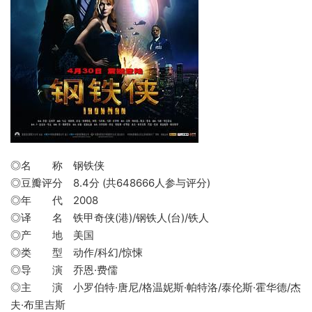
◎名 称 钢铁侠
◎豆瓣评分 8.4分 (共648666人参与评分)
◎年 代 2008
◎译 名 铁甲奇侠(港)/钢铁人(台)/铁人
◎产 地 美国
◎类 型 动作/科幻/惊悚
◎导 演 乔恩·费儒
◎主 演 小罗伯特·唐尼/格温妮斯·帕特洛/泰伦斯·霍华德/杰
夫·布里吉斯