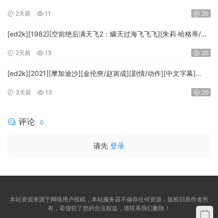
文字幕][MKV/7.09GiB][BluRay.1080p.x265.10bit.DDP5.1.MNHD-
2天前
11
20
FRDS]
[ed2k][1982][空前绝后满天飞2：瞒天过海飞飞飞][朱莉·哈格蒂/罗
伯特·海斯][喜剧/科幻][中文字幕][MKV/9.12GiB]
2天前
13
20
[1080p.BluRay.x264.DTS-WiKi]
[ed2k][2021][摩加迪沙][金伦奭/赵寅成][剧情/动作][中文字幕]
[MKV/11.47GiB][1080p.BluRay.x264.DTS-WiKi]
3天前
13
20
评论
0
请先
登录
本站资源来源于网络用户投稿，本站服务器不储存任何资源，版权归原作者所
有，若侵犯了您的合法权益，请联系我们删除！