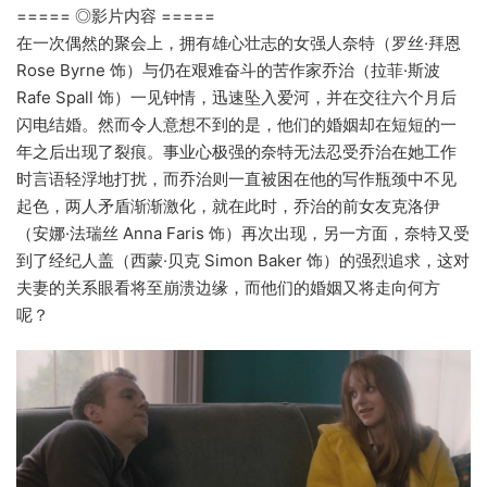
===== ◎影片内容 =====
在一次偶然的聚会上，拥有雄心壮志的女强人奈特（罗丝·拜恩
Rose Byrne 饰）与仍在艰难奋斗的苦作家乔治（拉菲·斯波
Rafe Spall 饰）一见钟情，迅速坠入爱河，并在交往六个月后
闪电结婚。然而令人意想不到的是，他们的婚姻却在短短的一
年之后出现了裂痕。事业心极强的奈特无法忍受乔治在她工作
时言语轻浮地打扰，而乔治则一直被困在他的写作瓶颈中不见
起色，两人矛盾渐渐激化，就在此时，乔治的前女友克洛伊
（安娜·法瑞丝 Anna Faris 饰）再次出现，另一方面，奈特又受
到了经纪人盖（西蒙·贝克 Simon Baker 饰）的强烈追求，这对
夫妻的关系眼看将至崩溃边缘，而他们的婚姻又将走向何方
呢？