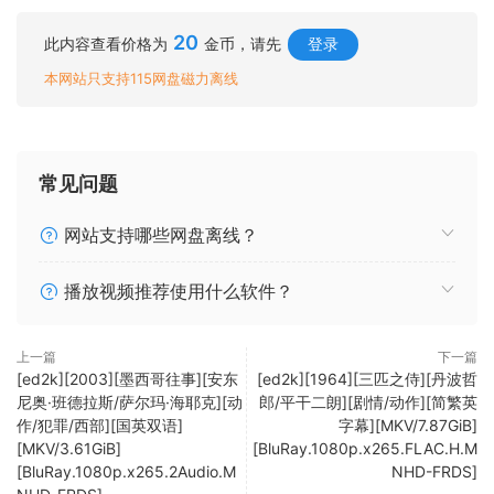
20
此内容查看价格为
金币，请先
登录
本网站只支持115网盘磁力离线
常见问题
网站支持哪些网盘离线？
播放视频推荐使用什么软件？
上一篇
下一篇
[ed2k][2003][墨西哥往事][安东
[ed2k][1964][三匹之侍][丹波哲
尼奥·班德拉斯/萨尔玛·海耶克][动
郎/平干二朗][剧情/动作][简繁英
作/犯罪/西部][国英双语]
字幕][MKV/7.87GiB]
[MKV/3.61GiB]
[BluRay.1080p.x265.FLAC.H.M
[BluRay.1080p.x265.2Audio.M
NHD-FRDS]