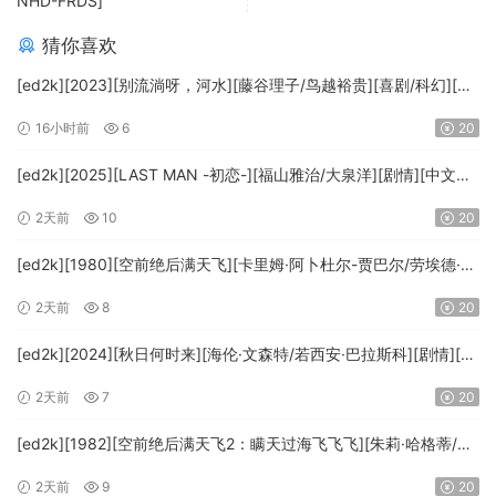
NHD-FRDS]
猜你喜欢
[ed2k][2023][别流淌呀，河水][藤谷理子/鸟越裕贵][喜剧/科幻][中
文字幕][MKV/4.37GiB][1080p.BluRay.x265.10bit.DTS-WiKi]
16小时前
6
20
[ed2k][2025][LAST MAN -初恋-][福山雅治/大泉洋][剧情][中文字
幕][MKV/5.47GiB][1080p.BluRay.x265.10bit.DTS-WiKi]
2天前
10
20
[ed2k][1980][空前绝后满天飞][卡里姆·阿卜杜尔-贾巴尔/劳埃德·布
里吉斯][喜剧][简繁英字幕][MKV/8.64GiB][BluRay.1080p.DTS-
2天前
8
20
HD.MA5.1.x265.10bit-BeiTai]
[ed2k][2024][秋日何时来][海伦·文森特/若西安·巴拉斯科][剧情][中
文字幕][MKV/7.09GiB][BluRay.1080p.x265.10bit.DDP5.1.MNHD-
2天前
7
20
FRDS]
[ed2k][1982][空前绝后满天飞2：瞒天过海飞飞飞][朱莉·哈格蒂/罗
伯特·海斯][喜剧/科幻][中文字幕][MKV/9.12GiB]
2天前
9
20