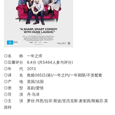
◎名 称 一年之痒
◎豆瓣评分 6.4分 (共5464人参与评分)
◎年 代 2013
◎译 名 救婚365日(港)/一年之约/一年期限/不羡鸳鸯
◎产 地 英国/法国
◎类 型 喜剧/爱情
◎导 演 丹·马泽
◎主 演 萝丝·拜恩/拉菲·斯波/亚历克斯·麦奎因/斯戴芬·莫
昌特