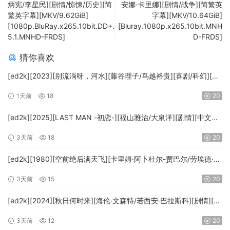
炳宪/李星民][剧情/惊悚/历史][简
安娜·卡里娜][剧情/战争][简繁英
繁英字幕][MKV/9.62GiB]
字幕][MKV/10.64GiB]
[1080p.BluRay.x265.10bit.DD+.
[Bluray.1080p.x265.10bit.MNH
5.1.MNHD-FRDS]
D-FRDS]
猜你喜欢
[ed2k][2023][别流淌呀，河水][藤谷理子/鸟越裕贵][喜剧/科幻][中
文字幕][MKV/4.37GiB][1080p.BluRay.x265.10bit.DTS-WiKi]
1天前
18
20
[ed2k][2025][LAST MAN -初恋-][福山雅治/大泉洋][剧情][中文字
幕][MKV/5.47GiB][1080p.BluRay.x265.10bit.DTS-WiKi]
3天前
18
20
[ed2k][1980][空前绝后满天飞][卡里姆·阿卜杜尔-贾巴尔/劳埃德·布
里吉斯][喜剧][简繁英字幕][MKV/8.64GiB][BluRay.1080p.DTS-
3天前
15
20
HD.MA5.1.x265.10bit-BeiTai]
[ed2k][2024][秋日何时来][海伦·文森特/若西安·巴拉斯科][剧情][中
文字幕][MKV/7.09GiB][BluRay.1080p.x265.10bit.DDP5.1.MNHD-
3天前
12
20
FRDS]