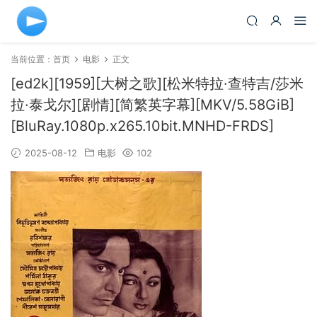
当前位置：
首页
电影
正文
[ed2k][1959][大树之歌][松米特拉·查特吉/莎米
拉·泰戈尔][剧情][简繁英字幕][MKV/5.58GiB]
[BluRay.1080p.x265.10bit.MNHD-FRDS]
2025-08-12
电影
102