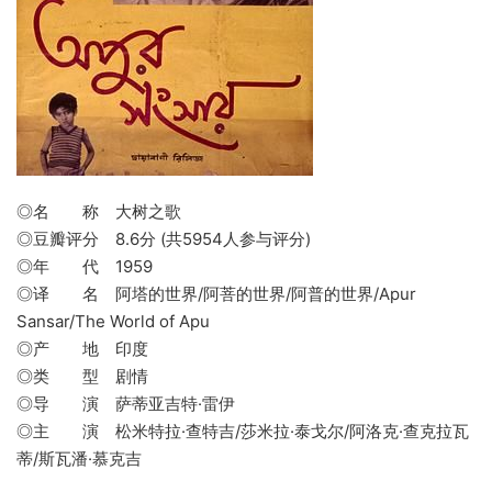
◎名 称 大树之歌
◎豆瓣评分 8.6分 (共5954人参与评分)
◎年 代 1959
◎译 名 阿塔的世界/阿菩的世界/阿普的世界/Apur
Sansar/The World of Apu
◎产 地 印度
◎类 型 剧情
◎导 演 萨蒂亚吉特·雷伊
◎主 演 松米特拉·查特吉/莎米拉·泰戈尔/阿洛克·查克拉瓦
蒂/斯瓦潘·慕克吉