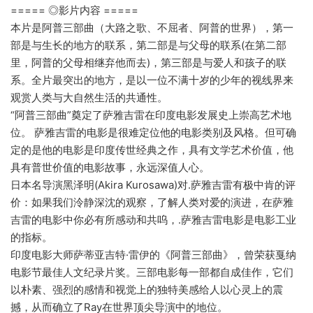
===== ◎影片内容 =====
本片是阿普三部曲（大路之歌、不屈者、阿普的世界），第一
部是与生长的地方的联系，第二部是与父母的联系(在第二部
里，阿普的父母相继弃他而去)，第三部是与爱人和孩子的联
系。全片最突出的地方，是以一位不满十岁的少年的视线界来
观赏人类与大自然生活的共通性。
“阿普三部曲”奠定了萨雅吉雷在印度电影发展史上崇高艺术地
位。 萨雅吉雷的电影是很难定位他的电影类别及风格。但可确
定的是他的电影是印度传世经典之作，具有文学艺术价值，他
具有普世价值的电影故事，永远深值人心。
日本名导演黑泽明(Akira Kurosawa)对.萨雅吉雷有极中肯的评
价：如果我们泠静深沈的观察，了解人类对爱的演进，在萨雅
吉雷的电影中你必有所感动和共呜，.萨雅吉雷电影是电影工业
的指标。
印度电影大师萨蒂亚吉特·雷伊的《阿普三部曲》，曾荣获戛纳
电影节最佳人文纪录片奖。三部电影每一部都自成佳作，它们
以朴素、强烈的感情和视觉上的独特美感给人以心灵上的震
撼，从而确立了Ray在世界顶尖导演中的地位。