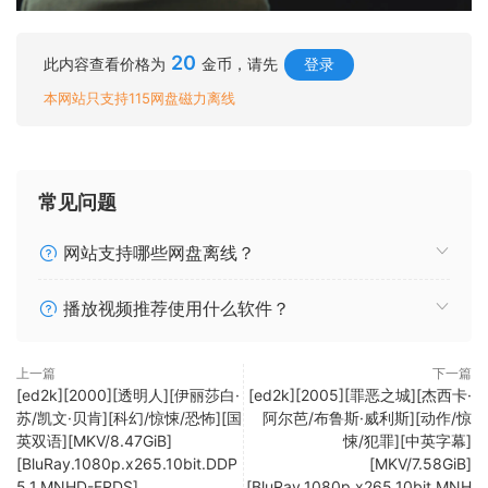
20
此内容查看价格为
金币，请先
登录
本网站只支持115网盘磁力离线
常见问题
网站支持哪些网盘离线？
播放视频推荐使用什么软件？
上一篇
下一篇
[ed2k][2000][透明人][伊丽莎白·
[ed2k][2005][罪恶之城][杰西卡·
苏/凯文·贝肯][科幻/惊悚/恐怖][国
阿尔芭/布鲁斯·威利斯][动作/惊
英双语][MKV/8.47GiB]
悚/犯罪][中英字幕]
[BluRay.1080p.x265.10bit.DDP
[MKV/7.58GiB]
5.1.MNHD-FRDS]
[BluRay.1080p.x265.10bit.MNH