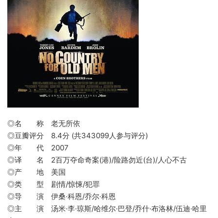
◎名 称 老无所依
◎豆瓣评分 8.4分 (共343099人参与评分)
◎年 代 2007
◎译 名 2百万夺命奇案(港)/险路勿近(台)/人心不古
◎产 地 美国
◎类 型 剧情/惊悚/犯罪
◎导 演 伊桑·科恩/乔尔·科恩
◎主 演 汤米·李·琼斯/哈维尔·巴登/乔什·布洛林/伍迪·哈里