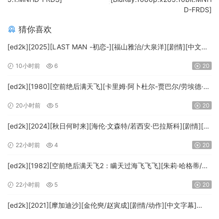
D-FRDS]
猜你喜欢
[ed2k][2025][LAST MAN -初恋-][福山雅治/大泉洋][剧情][中文字
幕][MKV/5.47GiB][1080p.BluRay.x265.10bit.DTS-WiKi]
10小时前
6
20
[ed2k][1980][空前绝后满天飞][卡里姆·阿卜杜尔-贾巴尔/劳埃德·布
里吉斯][喜剧][简繁英字幕][MKV/8.64GiB][BluRay.1080p.DTS-
20小时前
5
20
HD.MA5.1.x265.10bit-BeiTai]
[ed2k][2024][秋日何时来][海伦·文森特/若西安·巴拉斯科][剧情][中
文字幕][MKV/7.09GiB][BluRay.1080p.x265.10bit.DDP5.1.MNHD-
22小时前
4
20
FRDS]
[ed2k][1982][空前绝后满天飞2：瞒天过海飞飞飞][朱莉·哈格蒂/罗
伯特·海斯][喜剧/科幻][中文字幕][MKV/9.12GiB]
22小时前
5
20
[1080p.BluRay.x264.DTS-WiKi]
[ed2k][2021][摩加迪沙][金伦奭/赵寅成][剧情/动作][中文字幕]
[MKV/11.47GiB][1080p.BluRay.x264.DTS-WiKi]