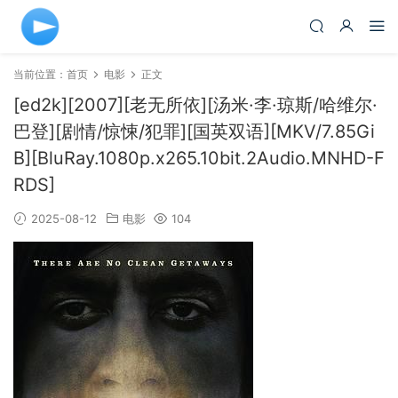
当前位置：
首页
电影
正文
[ed2k][2007][老无所依][汤米·李·琼斯/哈维尔·
巴登][剧情/惊悚/犯罪][国英双语][MKV/7.85Gi
B][BluRay.1080p.x265.10bit.2Audio.MNHD-F
RDS]
2025-08-12
电影
104