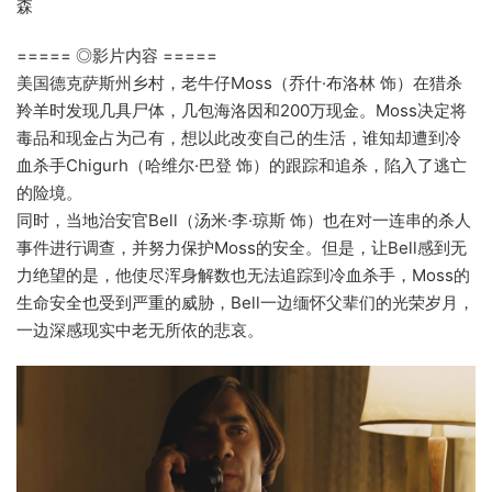
森
===== ◎影片内容 =====
美国德克萨斯州乡村，老牛仔Moss（乔什·布洛林 饰）在猎杀
羚羊时发现几具尸体，几包海洛因和200万现金。Moss决定将
毒品和现金占为己有，想以此改变自己的生活，谁知却遭到冷
血杀手Chigurh（哈维尔·巴登 饰）的跟踪和追杀，陷入了逃亡
的险境。
同时，当地治安官Bell（汤米·李·琼斯 饰）也在对一连串的杀人
事件进行调查，并努力保护Moss的安全。但是，让Bell感到无
力绝望的是，他使尽浑身解数也无法追踪到冷血杀手，Moss的
生命安全也受到严重的威胁，Bell一边缅怀父辈们的光荣岁月，
一边深感现实中老无所依的悲哀。