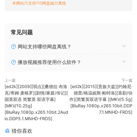
本网站只支持115网盘磁力离线
常见问题
网站支持哪些网盘离线？
播放视频推荐使用什么软件？
上一篇
下一篇
[ed2k][2009][弱点][桑德拉·布洛
[ed2k][2015][贵族大盗][约翰尼·
克/蒂姆·麦格罗][剧情/家庭/传记][
德普/格温妮斯·帕特洛][喜剧/动
国英双语 简繁英 双语字幕]
作][简繁英双语字幕 ][MKV/5.5g]
[MKV/10.25g]
[BluRay.1080p.x265.10bit.DDP
[BluRay.1080p.x265.10bit.2Aud
7.1.MNHD-FRDS]
io.DDP5.1.MNHD-FRDS]
猜你喜欢