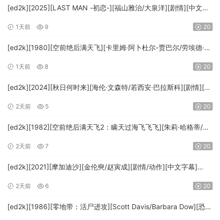
[ed2k][2025][LAST MAN -初恋-][福山雅治/大泉洋][剧情][中文字
幕][MKV/5.47GiB][1080p.BluRay.x265.10bit.DTS-WiKi]
1天前
9
20
[ed2k][1980][空前绝后满天飞][卡里姆·阿卜杜尔-贾巴尔/劳埃德·布
里吉斯][喜剧][简繁英字幕][MKV/8.64GiB][BluRay.1080p.DTS-
1天前
8
20
HD.MA5.1.x265.10bit-BeiTai]
[ed2k][2024][秋日何时来][海伦·文森特/若西安·巴拉斯科][剧情][中
文字幕][MKV/7.09GiB][BluRay.1080p.x265.10bit.DDP5.1.MNHD-
2天前
5
20
FRDS]
[ed2k][1982][空前绝后满天飞2：瞒天过海飞飞飞][朱莉·哈格蒂/罗
伯特·海斯][喜剧/科幻][中文字幕][MKV/9.12GiB]
2天前
7
20
[1080p.BluRay.x264.DTS-WiKi]
[ed2k][2021][摩加迪沙][金伦奭/赵寅成][剧情/动作][中文字幕]
[MKV/11.47GiB][1080p.BluRay.x264.DTS-WiKi]
2天前
6
20
[ed2k][1986][零地带：活尸进攻][Scott Davis/Barbara Dow][恐
怖][中英字幕][MKV/7.44GiB][BluRay.1080p.DD.2.0.x264-