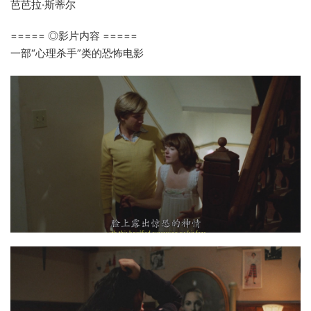
芭芭拉·斯蒂尔
===== ◎影片内容 =====
一部“心理杀手”类的恐怖电影