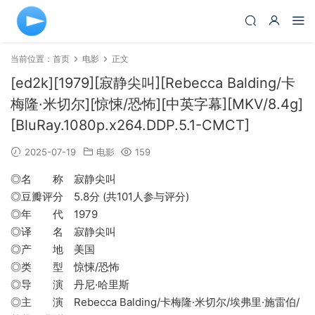
当前位置：
首页
电影
正文
[ed2k][1979][寂静尖叫][Rebecca Balding/卡
梅隆·米切尔][惊悚/恐怖][中英字幕][MKV/8.4g]
[BluRay.1080p.x264.DDP.5.1-CMCT]
2025-07-19
电影
159
◎名 称 寂静尖叫
◎豆瓣评分 5.8分 (共101人参与评分)
◎年 代 1979
◎译 名 寂静尖叫
◎产 地 美国
◎类 型 惊悚/恐怖
◎导 演 丹尼·哈里斯
◎主 演 Rebecca Balding/卡梅隆·米切尔/埃弗里·施雷伯/