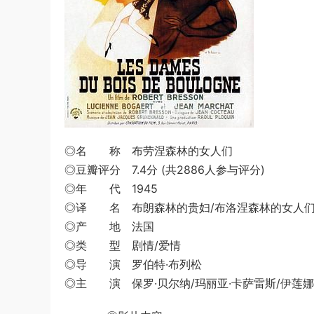
◎名 称 布劳涅森林的女人们
◎豆瓣评分 7.4分 (共2886人参与评分)
◎年 代 1945
◎译 名 布朗森林的贵妇/布洛涅森林的女人们/Ladies of t
◎产 地 法国
◎类 型 剧情/爱情
◎导 演 罗伯特·布列松
◎主 演 保罗·贝尔纳/玛丽亚·卡萨雷斯/伊莲娜·劳波蒂尔