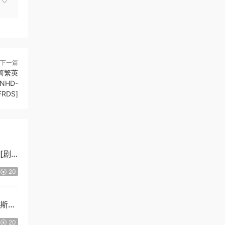
下一篇
[简繁英
MNHD-
FRDS]
][剧
20
拉斯
20