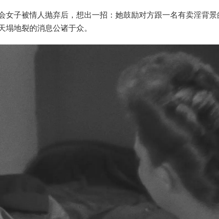
会女子被情人抛弃后，想出一招：她鼓励对方跟一名有卖淫背景
天塌地裂的消息公诸于众。