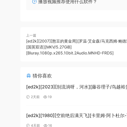
播放视频推荐使用什么软件？
上一篇
[ed2k][2007][憨豆的黄金周][罗温·艾金森/马克西姆·鲍德
[国英双语][MKV/5.27GiB]
[Bluray.1080p.x265.10bit.2Audio.MNHD-FRDS]
猜你喜欢
[ed2k][2023][别流淌呀，河水][藤谷理子/鸟越裕
剧/科幻][中文字幕][MKV/4.37GiB]
2天前
19
[1080p.BluRay.x265.10bit.DTS-WiKi]
[ed2k][1980][空前绝后满天飞][卡里姆·阿卜杜尔
劳埃德·布里吉斯][喜剧][简繁英字幕][MKV/8.64Gi
4天前
16