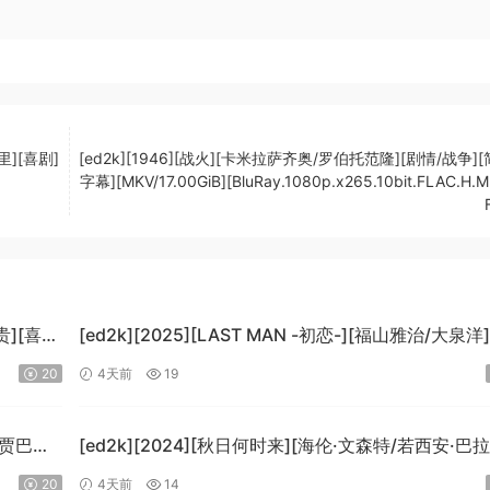
里][喜剧]
[ed2k][1946][战火][卡米拉萨齐奥/罗伯托范隆][剧情/战争]
字幕][MKV/17.00GiB][BluRay.1080p.x265.10bit.FLAC.H.
贵][喜
[ed2k][2025][LAST MAN -初恋-][福山雅治/大泉洋
情][中文字幕][MKV/5.47GiB]
20
4天前
19
[1080p.BluRay.x265.10bit.DTS-WiKi]
-贾巴尔/
[ed2k][2024][秋日何时来][海伦·文森特/若西安·巴
B]
科][剧情][中文字幕][MKV/7.09GiB]
20
4天前
14