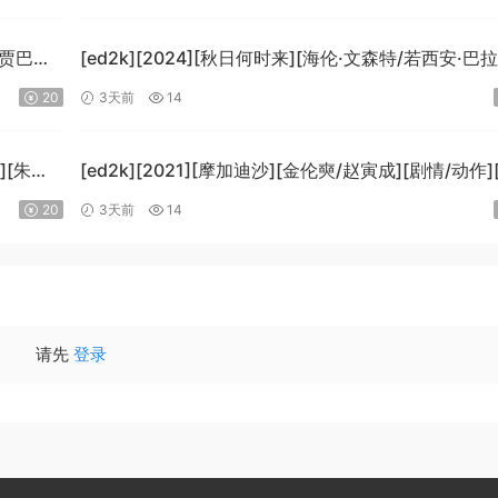
[1080p.BluRay.x265.10bit.DTS-WiKi]
-贾巴尔/
[ed2k][2024][秋日何时来][海伦·文森特/若西安·巴
B]
科][剧情][中文字幕][MKV/7.09GiB]
20
3天前
14
i]
[BluRay.1080p.x265.10bit.DDP5.1.MNHD-FRDS]
][朱莉·
[ed2k][2021][摩加迪沙][金伦奭/赵寅成][剧情/动作
字幕][MKV/11.47GiB][1080p.BluRay.x264.DTS-Wi
20
3天前
14
请先
登录