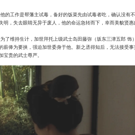
，他的工作是帮藩主试毒，备好的饭菜先由试毒者吃，确认没有
失明，失去眼睛无异于废人，他的命运急转而下，幸而美貌贤惠
，为了维持生计，加世拜托上级武士岛田藤弥（坂东三津五郎 饰
的薪俸为要挟，强迫加世委身于他。新之丞得知后，无法接受事
加宝贵的武士尊严。