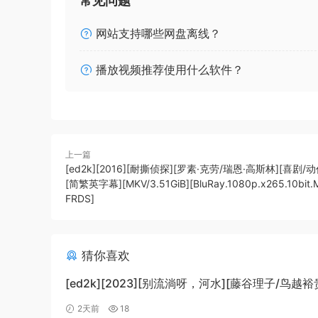
常见问题
网站支持哪些网盘离线？
播放视频推荐使用什么软件？
上一篇
[ed2k][2016][耐撕侦探][罗素·克劳/瑞恩·高斯林][喜剧/
[简繁英字幕][MKV/3.51GiB][BluRay.1080p.x265.10bit
FRDS]
猜你喜欢
[ed2k][2023][别流淌呀，河水][藤谷理子/鸟越裕
剧/科幻][中文字幕][MKV/4.37GiB]
2天前
18