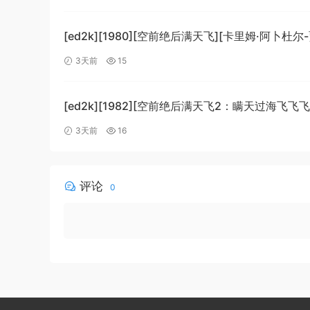
[1080p.BluRay.x265.10bit.DTS-WiKi]
[ed2k][1980][空前绝后满天飞][卡里姆·阿卜杜尔
劳埃德·布里吉斯][喜剧][简繁英字幕][MKV/8.64Gi
3天前
15
[BluRay.1080p.DTS-HD.MA5.1.x265.10bit-BeiTa
[ed2k][1982][空前绝后满天飞2：瞒天过海飞飞飞
哈格蒂/罗伯特·海斯][喜剧/科幻][中文字幕]
3天前
16
[MKV/9.12GiB][1080p.BluRay.x264.DTS-WiKi]
评论
0