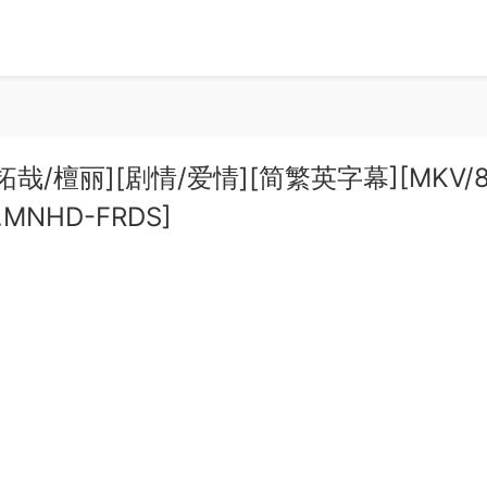
村拓哉/檀丽][剧情/爱情][简繁英字幕][MKV/8
it.MNHD-FRDS]