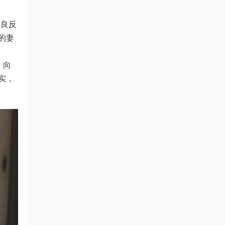
不良反
的妻
）向
实，