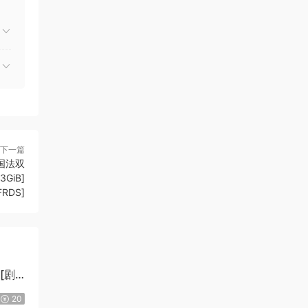
下一篇
[国法双
3GiB]
FRDS]
][剧
20