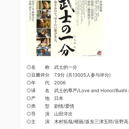
◎名 称 武士的一分
◎豆瓣评分 7.9分 (共13005人参与评分)
◎年 代 2006
◎译 名 武士的尊严/Love and Honor/Bushi 
◎产 地 日本
◎类 型 剧情/爱情
◎导 演 山田洋次
◎主 演 木村拓哉/檀丽/坂东三津五郎/笹野高