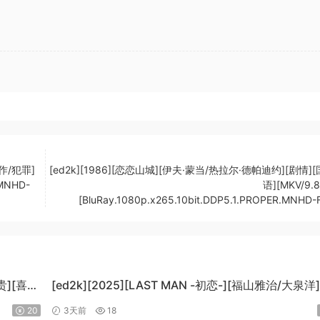
动作/犯罪]
[ed2k][1986][恋恋山城][伊夫·蒙当/热拉尔·德帕迪约][剧情]
.MNHD-
语][MKV/9.8
[BluRay.1080p.x265.10bit.DDP5.1.PROPER.MNHD-
贵][喜
[ed2k][2025][LAST MAN -初恋-][福山雅治/大泉洋
情][中文字幕][MKV/5.47GiB]
20
3天前
18