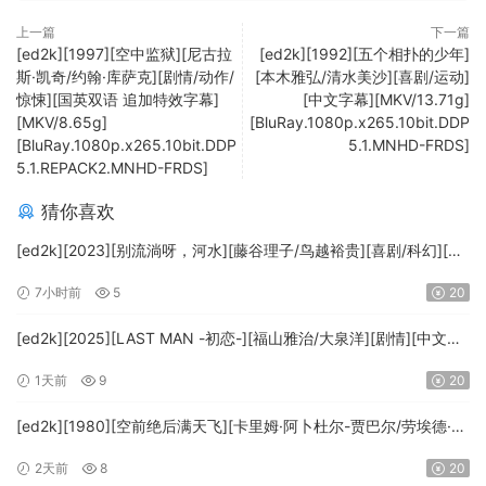
上一篇
下一篇
[ed2k][1997][空中监狱][尼古拉
[ed2k][1992][五个相扑的少年]
斯·凯奇/约翰·库萨克][剧情/动作/
[本木雅弘/清水美沙][喜剧/运动]
惊悚][国英双语 追加特效字幕]
[中文字幕][MKV/13.71g]
[MKV/8.65g]
[BluRay.1080p.x265.10bit.DDP
[BluRay.1080p.x265.10bit.DDP
5.1.MNHD-FRDS]
5.1.REPACK2.MNHD-FRDS]
猜你喜欢
[ed2k][2023][别流淌呀，河水][藤谷理子/鸟越裕贵][喜剧/科幻][中
文字幕][MKV/4.37GiB][1080p.BluRay.x265.10bit.DTS-WiKi]
7小时前
5
20
[ed2k][2025][LAST MAN -初恋-][福山雅治/大泉洋][剧情][中文字
幕][MKV/5.47GiB][1080p.BluRay.x265.10bit.DTS-WiKi]
1天前
9
20
[ed2k][1980][空前绝后满天飞][卡里姆·阿卜杜尔-贾巴尔/劳埃德·布
里吉斯][喜剧][简繁英字幕][MKV/8.64GiB][BluRay.1080p.DTS-
2天前
8
20
HD.MA5.1.x265.10bit-BeiTai]