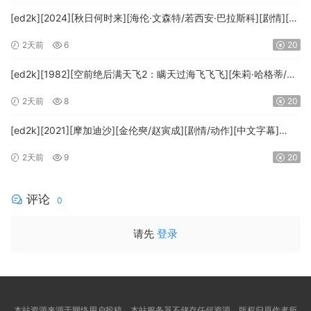
[ed2k][2024][秋日何时来][海伦·文森特/若西安·巴拉斯科][剧情][中
文字幕][MKV/7.09GiB][BluRay.1080p.x265.10bit.DDP5.1.MNHD-
2天前
6
20
FRDS]
[ed2k][1982][空前绝后满天飞2：瞒天过海飞飞飞][朱莉·哈格蒂/罗
伯特·海斯][喜剧/科幻][中文字幕][MKV/9.12GiB]
2天前
8
20
[1080p.BluRay.x264.DTS-WiKi]
[ed2k][2021][摩加迪沙][金伦奭/赵寅成][剧情/动作][中文字幕]
[MKV/11.47GiB][1080p.BluRay.x264.DTS-WiKi]
2天前
9
20
评论
0
请先
登录
本站资源来源于网络用户投稿，本站服务器不储存任何资源，版权归原作者所