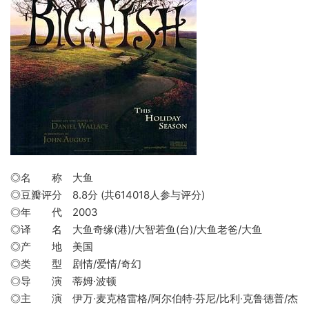
◎名 称 大鱼
◎豆瓣评分 8.8分 (共614018人参与评分)
◎年 代 2003
◎译 名 大鱼奇缘(港)/大智若鱼(台)/大鱼老爸/大鱼
◎产 地 美国
◎类 型 剧情/爱情/奇幻
◎导 演 蒂姆·波顿
◎主 演 伊万·麦克格雷格/阿尔伯特·芬尼/比利·克鲁德普/杰