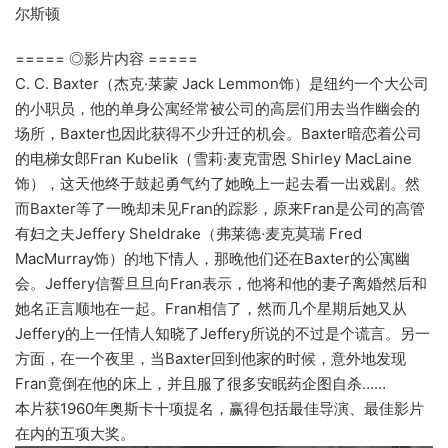
尔斯顿
===== ◎影片内容 =====
C. C. Baxter（杰克·莱蒙 Jack Lemmon饰）是纽约一个大公司
的小职员，他的单身公寓经常被公司的高层们用去当作幽会的
场所，Baxter也因此获得不少升迁的机会。Baxter暗恋着公司
的电梯女郎Fran Kubelik（雪莉·麦克雷恩 Shirley MacLaine
饰），这天他终于鼓起勇气约了她晚上一起去看一出戏剧。然
而Baxter等了一晚却未见Fran的踪影，原来Fran是公司的高管
有妇之夫Jeffery Sheldrake（弗莱德·麦克莫瑞 Fred
MacMurray饰）的地下情人，那晚他们还在Baxter的公寓幽
会。Jeffery信誓旦旦向Fran表示，他将和他的妻子离婚然后和
她名正言顺地在一起。Fran相信了，然而几个星期后她又从
Jeffery的上一任情人知晓了Jeffery所说的不过是个谎言。另一
方面，在一个夜里，当Baxter回到他家的时候，意外地发现
Fran竟倒在他的床上，并且服了很多安眠药企图自杀……
本片获1960年奥斯卡十项提名，赢得包括最佳导演、最佳影片
在内的五项大奖。