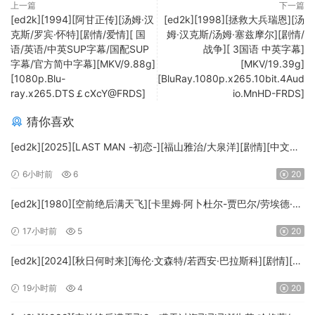
上一篇
下一篇
[ed2k][1994][阿甘正传][汤姆·汉
[ed2k][1998][拯救大兵瑞恩][汤
克斯/罗宾·怀特][剧情/爱情][ 国
姆·汉克斯/汤姆·塞兹摩尔][剧情/
语/英语/中英SUP字幕/国配SUP
战争][ 3国语 中英字幕]
字幕/官方简中字幕][MKV/9.88g]
[MKV/19.39g]
[1080p.Blu-
[BluRay.1080p.x265.10bit.4Aud
ray.x265.DTS￡cXcY@FRDS]
io.MnHD-FRDS]
猜你喜欢
[ed2k][2025][LAST MAN -初恋-][福山雅治/大泉洋][剧情][中文字
幕][MKV/5.47GiB][1080p.BluRay.x265.10bit.DTS-WiKi]
6小时前
6
20
[ed2k][1980][空前绝后满天飞][卡里姆·阿卜杜尔-贾巴尔/劳埃德·布
里吉斯][喜剧][简繁英字幕][MKV/8.64GiB][BluRay.1080p.DTS-
17小时前
5
20
HD.MA5.1.x265.10bit-BeiTai]
[ed2k][2024][秋日何时来][海伦·文森特/若西安·巴拉斯科][剧情][中
文字幕][MKV/7.09GiB][BluRay.1080p.x265.10bit.DDP5.1.MNHD-
19小时前
4
20
FRDS]