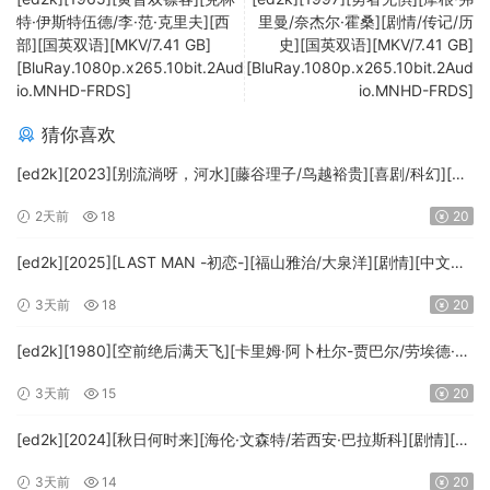
特·伊斯特伍德/李·范·克里夫][西
里曼/奈杰尔·霍桑][剧情/传记/历
部][国英双语][MKV/7.41 GB]
史][国英双语][MKV/7.41 GB]
[BluRay.1080p.x265.10bit.2Aud
[BluRay.1080p.x265.10bit.2Aud
io.MNHD-FRDS]
io.MNHD-FRDS]
猜你喜欢
[ed2k][2023][别流淌呀，河水][藤谷理子/鸟越裕贵][喜剧/科幻][中
文字幕][MKV/4.37GiB][1080p.BluRay.x265.10bit.DTS-WiKi]
2天前
18
20
[ed2k][2025][LAST MAN -初恋-][福山雅治/大泉洋][剧情][中文字
幕][MKV/5.47GiB][1080p.BluRay.x265.10bit.DTS-WiKi]
3天前
18
20
[ed2k][1980][空前绝后满天飞][卡里姆·阿卜杜尔-贾巴尔/劳埃德·布
里吉斯][喜剧][简繁英字幕][MKV/8.64GiB][BluRay.1080p.DTS-
3天前
15
20
HD.MA5.1.x265.10bit-BeiTai]
[ed2k][2024][秋日何时来][海伦·文森特/若西安·巴拉斯科][剧情][中
文字幕][MKV/7.09GiB][BluRay.1080p.x265.10bit.DDP5.1.MNHD-
3天前
14
20