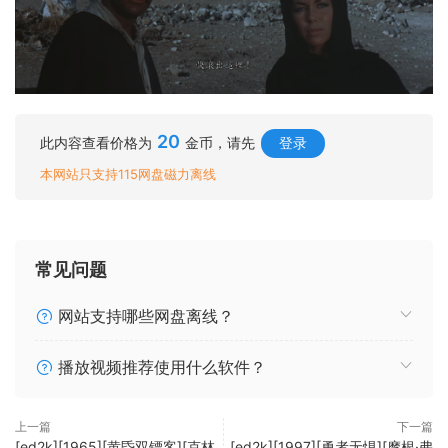
20
此内容查看价格为
金币，请先
登录
本网站只支持115网盘磁力离线
常见问题
网站支持哪些网盘离线？
播放视频推荐使用什么软件？
上一篇
下一篇
[ed2k][1965][黄昏双镖客][克林
[ed2k][1997][勇者无惧][摩根·弗