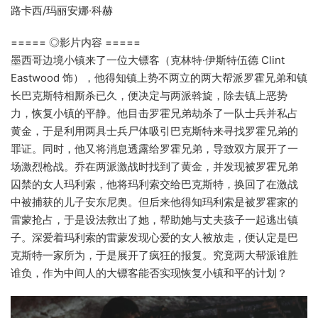
路卡西/玛丽安娜·科赫
===== ◎影片内容 =====
墨西哥边境小镇来了一位大镖客（克林特·伊斯特伍德 Clint
Eastwood 饰），他得知镇上势不两立的两大帮派罗霍兄弟和镇
长巴克斯特相厮杀已久，便决定与两派斡旋，除去镇上恶势
力，恢复小镇的平静。他目击罗霍兄弟劫杀了一队士兵并私占
黄金，于是利用两具士兵尸体吸引巴克斯特来寻找罗霍兄弟的
罪证。同时，他又将消息透露给罗霍兄弟，导致双方展开了一
场激烈枪战。乔在两派激战时找到了黄金，并发现被罗霍兄弟
囚禁的女人玛利索，他将玛利索交给巴克斯特，换回了在激战
中被捕获的儿子安东尼奥。但后来他得知玛利索是被罗霍家的
雷蒙抢占，于是设法救出了她，帮助她与丈夫孩子一起逃出镇
子。深爱着玛利索的雷蒙发现心爱的女人被放走，便认定是巴
克斯特一家所为，于是展开了疯狂的报复。究竟两大帮派谁胜
谁负，作为中间人的大镖客能否实现恢复小镇和平的计划？