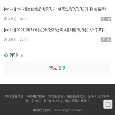
FRDS]
[ed2k][1982][空前绝后满天飞2：瞒天过海飞飞飞][朱莉·哈格蒂/罗
伯特·海斯][喜剧/科幻][中文字幕][MKV/9.12GiB]
3天前
16
20
[1080p.BluRay.x264.DTS-WiKi]
[ed2k][2021][摩加迪沙][金伦奭/赵寅成][剧情/动作][中文字幕]
[MKV/11.47GiB][1080p.BluRay.x264.DTS-WiKi]
3天前
14
20
评论
0
请先
登录
本站资源来源于网络用户投稿，本站服务器不储存任何资源，版权归原作者所
有，若侵犯了您的合法权益，请联系我们删除！
本站联系邮箱：
service@115pt.com