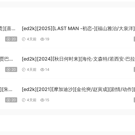
贵][喜
[ed2k][2025][LAST MAN -初恋-][福山雅治/大泉洋
情][中文字幕][MKV/5.47GiB]
20
4天前
19
[1080p.BluRay.x265.10bit.DTS-WiKi]
-贾巴尔/
[ed2k][2024][秋日何时来][海伦·文森特/若西安·巴
B]
科][剧情][中文字幕][MKV/7.09GiB]
20
4天前
14
i]
[BluRay.1080p.x265.10bit.DDP5.1.MNHD-FRDS]
][朱莉·
[ed2k][2021][摩加迪沙][金伦奭/赵寅成][剧情/动作
字幕][MKV/11.47GiB][1080p.BluRay.x264.DTS-Wi
20
4天前
15