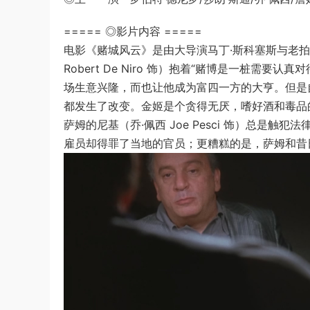
===== ◎影片内容 =====
电影《赌城风云》是由大导演马丁·斯科塞斯与老拍档
Robert De Niro 饰）抱着“赌博是一桩
场生意兴隆，而也让他成为富四一方的大亨。但是自从他
都发生了改变。金姬是个贪得无厌，嗜好酒和毒品
萨姆的尼基（乔·佩西 Joe Pesci 饰）总是
雇员却得罪了当地的官员；更糟糕的是，萨姆和昔