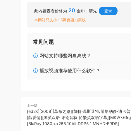
20
此内容查看价格为
金币，请先
登录
本网站只支持115网盘磁力离线
常见问题
网站支持哪些网盘离线？
播放视频推荐使用什么软件？
上一篇
[ed2k][2008][革命之路][凯特·温斯莱特/莱昂纳多·迪卡普
情/爱情][国英双语 评论音轨 简繁英双语字幕][MKV/7.65g
[BluRay.1080p.x265.10bit.DDP5.1.MNHD-FRDS]