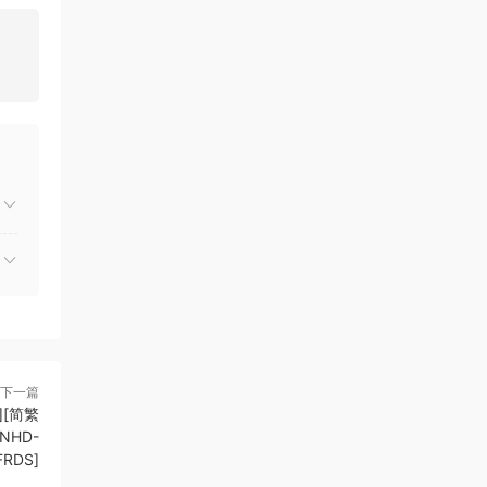
下一篇
][简繁
MNHD-
FRDS]