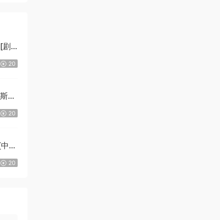
][剧
20
拉斯
20
][中文
Ki]
20