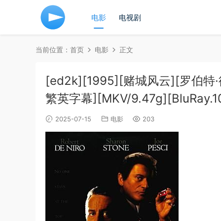
电影
电视剧
当前位置：
首页
电影
正文
[ed2k][1995][赌城风云][罗
繁英字幕][MKV/9.47g][BluRay.10
2025-07-15
电影
203