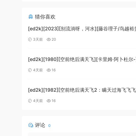
猜你喜欢
[ed2k][2023][别流淌呀，河水][藤谷理子/鸟越裕
剧/科幻][中文字幕][MKV/4.37GiB]
3天前
20
[1080p.BluRay.x265.10bit.DTS-WiKi]
[ed2k][1980][空前绝后满天飞][卡里姆·阿卜杜尔
劳埃德·布里吉斯][喜剧][简繁英字幕][MKV/8.64Gi
4天前
16
[BluRay.1080p.DTS-HD.MA5.1.x265.10bit-BeiTa
[ed2k][1982][空前绝后满天飞2：瞒天过海飞飞飞
哈格蒂/罗伯特·海斯][喜剧/科幻][中文字幕]
4天前
16
[MKV/9.12GiB][1080p.BluRay.x264.DTS-WiKi]
评论
0