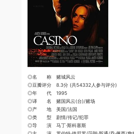
◎名 称 赌城风云
◎豆瓣评分 8.3分 (共54332人参与评分)
◎年 代 1995
◎译 名 赌国风云(台)/赌场
◎产 地 美国/法国
◎类 型 剧情/传记/犯罪
◎导 演 马丁·斯科塞斯
◎主 演 罗伯特·德尼罗/莎朗·斯通/乔·佩西/詹