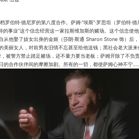
罗伯特·德尼罗的第八度合作。萨姆·“埃斯”·罗思坦（罗伯特·德
需要认真对待的事业”这个信念经营这一家拉斯维加斯的赌场。这个信念使
娶了妓女出身的金姬（莎朗·斯通 Sharon Stone 饰）后
的美丽女人，对前男友旧情不忘甚至给他送钱；黑社会老大派来
触犯法律，被警方禁止踏足赌场，还不量力要当老板；萨姆开除了不负
日的合作伙伴间的摩擦加剧。所有的一切，都使萨姆心神不宁…