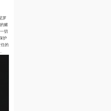
尼罗
他的赌
，一切
保护
责任的
…