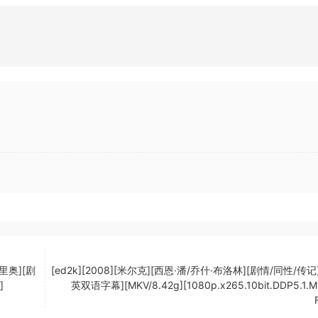
里奥][剧
[ed2k][2008][米尔克][西恩·潘/乔什·布洛林][剧情/同性/传记
]
英双语字幕][MKV/8.42g][1080p.x265.10bit.DDP5.1.