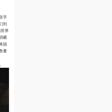
联手
们到
他世界
阴霾
将脱
数量
作。