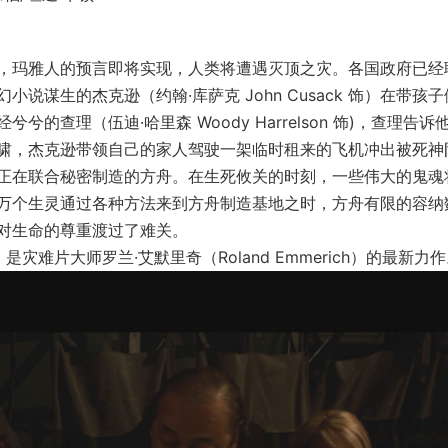
，玛雅人的预言即将实现，人类将遭遇灭顶之灾。各国政府已经
谋生的杰克逊（约翰·库萨克 John Cusack 饰）在带孩子
查理（伍迪·哈里森 Woody Harrelson 饰)，查理告诉
啸，杰克逊带领自己的家人驾驶一架临时租来的飞机冲出被死神
正在联合秘密制造的方舟。在生死攸关的时刻，一些伟大的鬼魂
万个生灵通过各种方法来到方舟制造基地之时，方舟有限的容纳
对生命的尊重渡过了难关。
难片大师罗兰·艾默里奇（Roland Emmerich）的最新力