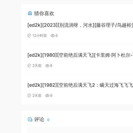
猜你喜欢
[ed2k][2023][别流淌呀，河水][藤谷理子/鸟越裕
剧/科幻][中文字幕][MKV/4.37GiB]
12小时前
6
[1080p.BluRay.x265.10bit.DTS-WiKi]
[ed2k][1980][空前绝后满天飞][卡里姆·阿卜杜尔
劳埃德·布里吉斯][喜剧][简繁英字幕][MKV/8.64Gi
2天前
8
[BluRay.1080p.DTS-HD.MA5.1.x265.10bit-BeiTa
[ed2k][1982][空前绝后满天飞2：瞒天过海飞飞飞
哈格蒂/罗伯特·海斯][喜剧/科幻][中文字幕]
2天前
9
[MKV/9.12GiB][1080p.BluRay.x264.DTS-WiKi]
评论
0