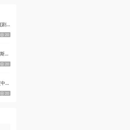
][剧
20
拉斯
20
][中文
Ki]
20