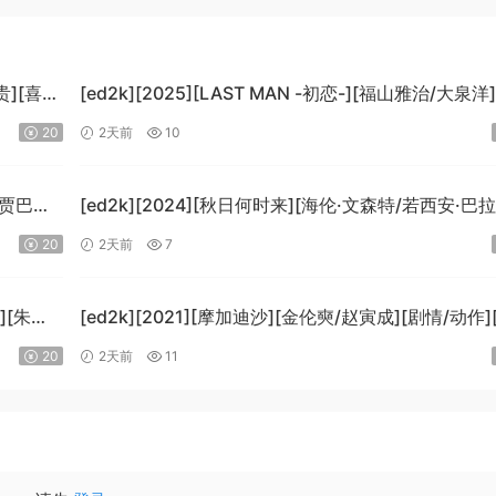
贵][喜
[ed2k][2025][LAST MAN -初恋-][福山雅治/大泉洋
情][中文字幕][MKV/5.47GiB]
20
2天前
10
[1080p.BluRay.x265.10bit.DTS-WiKi]
-贾巴尔/
[ed2k][2024][秋日何时来][海伦·文森特/若西安·巴
B]
科][剧情][中文字幕][MKV/7.09GiB]
20
2天前
7
i]
[BluRay.1080p.x265.10bit.DDP5.1.MNHD-FRDS]
][朱莉·
[ed2k][2021][摩加迪沙][金伦奭/赵寅成][剧情/动作
字幕][MKV/11.47GiB][1080p.BluRay.x264.DTS-Wi
20
2天前
11