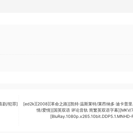
[喜剧/犯罪]
[ed2k][2008][革命之路][凯特·温斯莱特/莱昂纳多·迪卡普里
情/爱情][国英双语 评论音轨 简繁英双语字幕][MKV/7.
[BluRay.1080p.x265.10bit.DDP5.1.MNHD-