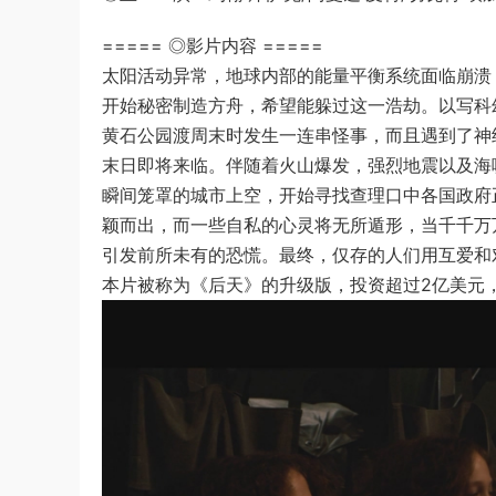
===== ◎影片内容 =====
太阳活动异常，地球内部的能量平衡系统面临崩溃
开始秘密制造方舟，希望能躲过这一浩劫。以写科幻小说
黄石公园渡周末时发生一连串怪事，而且遇到了神经兮兮的
末日即将来临。伴随着火山爆发，强烈地震以及海
瞬间笼罩的城市上空，开始寻找查理口中各国政府
颖而出，而一些自私的心灵将无所遁形，当千千万
引发前所未有的恐慌。最终，仅存的人们用互爱和
本片被称为《后天》的升级版，投资超过2亿美元，是灾