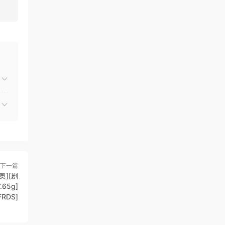
下一篇
奥][剧
65g]
FRDS]