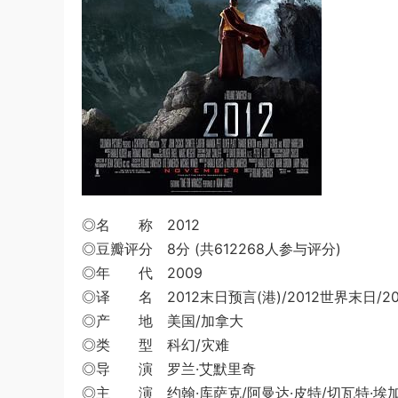
◎名 称 2012
◎豆瓣评分 8分 (共612268人参与评分)
◎年 代 2009
◎译 名 2012末日预言(港)/2012世界末日/2012地球毁
◎产 地 美国/加拿大
◎类 型 科幻/灾难
◎导 演 罗兰·艾默里奇
◎主 演 约翰·库萨克/阿曼达·皮特/切瓦特·埃加