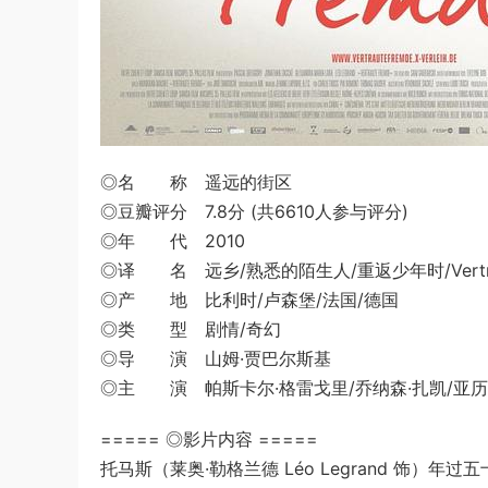
◎名 称 遥远的街区
◎豆瓣评分 7.8分 (共6610人参与评分)
◎年 代 2010
◎译 名 远乡/熟悉的陌生人/重返少年时/Vertraute Fr
◎产 地 比利时/卢森堡/法国/德国
◎类 型 剧情/奇幻
◎导 演 山姆·贾巴尔斯基
◎主 演 帕斯卡尔·格雷戈里/乔纳森·扎凯/亚历山
===== ◎影片内容 =====
托马斯（莱奥·勒格兰德 Léo Legrand 饰