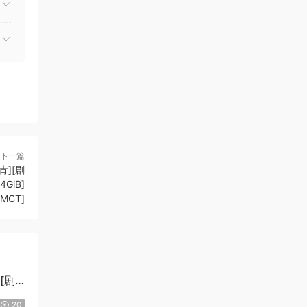
下一篇
肯][剧
GiB]
CMCT]
][剧
20