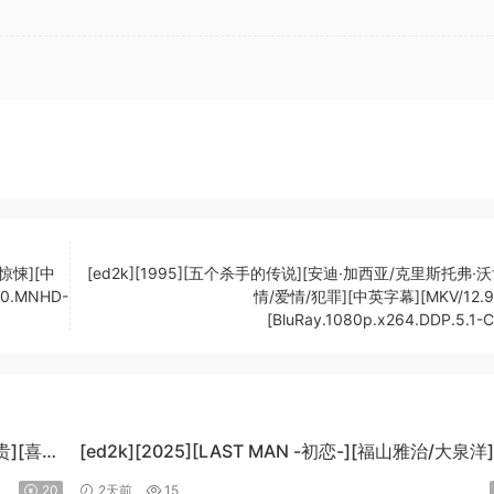
/惊悚][中
[ed2k][1995][五个杀手的传说][安迪·加西亚/克里斯托弗·沃
2.0.MNHD-
情/爱情/犯罪][中英字幕][MKV/12.94
[BluRay.1080p.x264.DDP.5.1-
贵][喜
[ed2k][2025][LAST MAN -初恋-][福山雅治/大泉洋
情][中文字幕][MKV/5.47GiB]
20
2天前
15