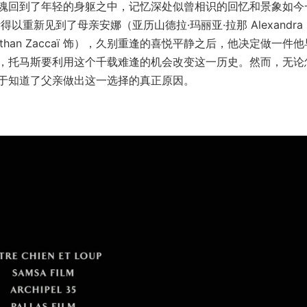
魂回到了年轻的身躯之中，记忆深处似曾相识的回忆和景象如今
重新见到了母亲安娜（亚历山德拉·玛丽亚·拉那 Alexandra
onathan Zaccaï 饰），久别重逢的喜悦平静之后，他决定做一件
，托马斯要利用这个千载难逢的机会改变这一历史。然而，无论
于知道了父亲做出这一选择的真正原因。