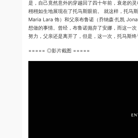
是，自己竟然意外的穿越回了四十年前，衰老的灵
栩栩如生地展现在了托马斯眼前。 就这样，托马斯得以
Maria Lara 饰）和父亲布鲁诺（乔纳森·扎凯 J
想做的事情。曾经，布鲁诺抛弃了安娜，而这一次
努力，父亲还是离开了，但是，这一次，托马斯终
===== ◎影片截图 =====