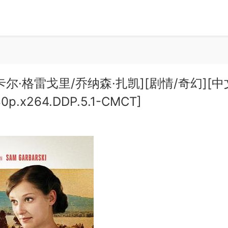
帕斯卡尔·格雷戈里/乔纳森·扎凯][剧情/奇幻][中
80p.x264.DDP.5.1-CMCT]