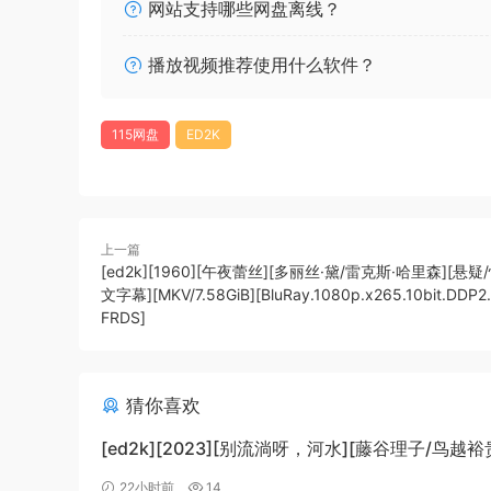
网站支持哪些网盘离线？
播放视频推荐使用什么软件？
115网盘
ED2K
上一篇
[ed2k][1960][午夜蕾丝][多丽丝·黛/雷克斯·哈里森][悬疑
文字幕][MKV/7.58GiB][BluRay.1080p.x265.10bit.DDP
FRDS]
猜你喜欢
[ed2k][2023][别流淌呀，河水][藤谷理子/鸟越裕
剧/科幻][中文字幕][MKV/4.37GiB]
22小时前
14