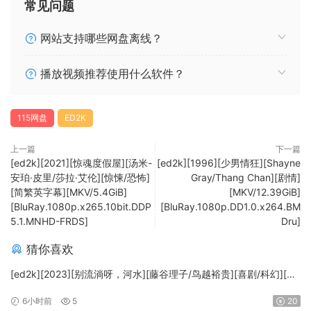
常见问题
网站支持哪些网盘离线？
播放视频推荐使用什么软件？
115网盘
ED2K
上一篇
下一篇
[ed2k][2021][惊魂度假屋][汤米-
[ed2k][1996][少男情狂][Shayne
安珀·皮里/莎拉·艾伦][惊悚/恐怖]
Gray/Thang Chan][剧情]
[简繁英字幕][MKV/5.4GiB]
[MKV/12.39GiB]
[BluRay.1080p.x265.10bit.DDP
[BluRay.1080p.DD1.0.x264.BM
5.1.MNHD-FRDS]
Dru]
猜你喜欢
[ed2k][2023][别流淌呀，河水][藤谷理子/鸟越裕贵][喜剧/科幻][中
文字幕][MKV/4.37GiB][1080p.BluRay.x265.10bit.DTS-WiKi]
6小时前
5
20