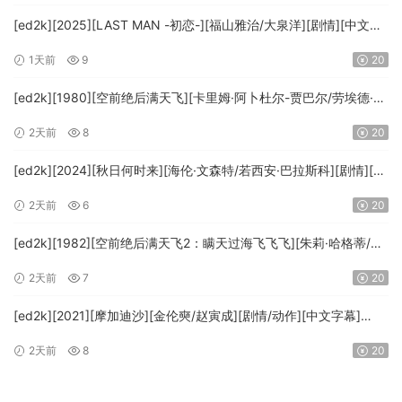
[ed2k][2025][LAST MAN -初恋-][福山雅治/大泉洋][剧情][中文字
幕][MKV/5.47GiB][1080p.BluRay.x265.10bit.DTS-WiKi]
1天前
9
20
[ed2k][1980][空前绝后满天飞][卡里姆·阿卜杜尔-贾巴尔/劳埃德·布
里吉斯][喜剧][简繁英字幕][MKV/8.64GiB][BluRay.1080p.DTS-
2天前
8
20
HD.MA5.1.x265.10bit-BeiTai]
[ed2k][2024][秋日何时来][海伦·文森特/若西安·巴拉斯科][剧情][中
文字幕][MKV/7.09GiB][BluRay.1080p.x265.10bit.DDP5.1.MNHD-
2天前
6
20
FRDS]
[ed2k][1982][空前绝后满天飞2：瞒天过海飞飞飞][朱莉·哈格蒂/罗
伯特·海斯][喜剧/科幻][中文字幕][MKV/9.12GiB]
2天前
7
20
[1080p.BluRay.x264.DTS-WiKi]
[ed2k][2021][摩加迪沙][金伦奭/赵寅成][剧情/动作][中文字幕]
[MKV/11.47GiB][1080p.BluRay.x264.DTS-WiKi]
2天前
8
20