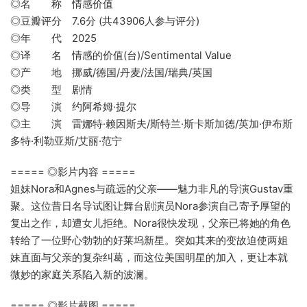
◎名 称 情感价值
◎豆瓣评分 7.6分 (共43906人参与评分)
◎年 代 2025
◎译 名 情感的价值(台)/Sentimental Value
◎产 地 挪威/德国/丹麦/法国/瑞典/英国
◎类 型 剧情
◎导 演 约阿希姆·提尔
◎主 演 雷娜特·赖因斯夫/斯特兰·斯卡斯加德/英加·伊布斯
多特·利勒亚斯/艾丽·范宁
===== ◎影片内容 =====
姐妹Nora和Agnes与疏远的父亲——魅力非凡的导演Gustav重
聚。这位昔日名导试图让舞台剧演员Nora参演自己寄予厚望的
复出之作，却遭女儿拒绝。Nora很快发现，父亲已将她的角色
转给了一位野心勃勃的好莱坞新星。突如其来的变故迫使两姐
妹直面与父亲的复杂纠葛，而这位美国明星的加入，更让本就
微妙的家庭关系陷入新的波澜。
===== ◎影片截图 =====