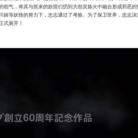
的怨气，将其与抓来的妖怪们扔到大怨灵炼火中融合形成邪恶的
川姬等妖怪的努力下，忠志通过了考验。为了保卫世界，忠志决
正式展开！