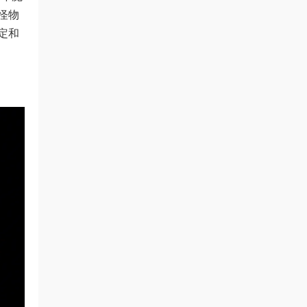
怪物
定和