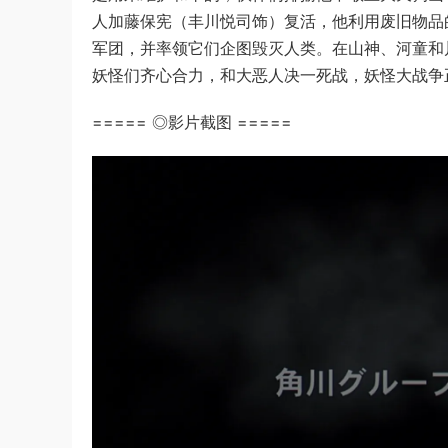
人加藤保宪（丰川悦司饰）复活，他利用废旧物品
军团，并率领它们企图毁灭人类。在山神、河童和
妖怪们齐心合力，和大恶人决一死战，妖怪大战争
===== ◎影片截图 =====