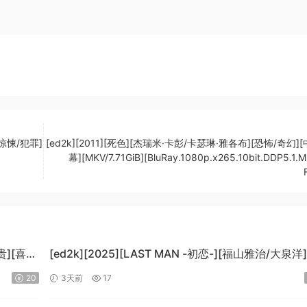
/惊悚/犯罪]
[ed2k][2011][死色][杰瑞米·卡彭/卡瑟琳·雅各布][恐怖/奇幻]
幕][MKV/7.71GiB][BluRay.1080p.x265.10bit.DDP5.1.
贵][喜
[ed2k][2025][LAST MAN -初恋-][福山雅治/大泉洋
情][中文字幕][MKV/5.47GiB]
20
3天前
17
[1080p.BluRay.x265.10bit.DTS-WiKi]