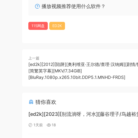
播放视频推荐使用什么软件？
115网盘
ED2K
上一篇
[ed2k][2012][陷阱][奥利维亚·王尔德/查理·汉纳姆][剧情
[简繁英字幕][MKV/7.34GiB]
[BluRay.1080p.x265.10bit.DDP5.1.MNHD-FRDS]
猜你喜欢
[ed2k][2023][别流淌呀，河水][藤谷理子/鸟越裕
剧/科幻][中文字幕][MKV/4.37GiB]
1天前
18
[1080p.BluRay.x265.10bit.DTS-WiKi]