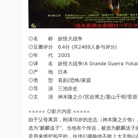
◎名 称 妖怪大战争
◎豆瓣评分 6.4分 (共2469人参与评分)
◎年 代 2005
◎译 名 妖怪大战争/A Grande Guerra Yokai
◎产 地 日本
◎类 型 喜剧/恐怖/家庭
◎导 演 三池崇史
◎主 演 神木隆之介/宫迫博之/栗山千明/菅原
===== ◎影片内容 =====
由于父母离异，刚满10岁的忠志（神木隆之介饰
选为“麒麟送子”。当地有个传说，被选为麒麟送
是用来维护和平的，伙伴们揶揄他不敢上大天狗山