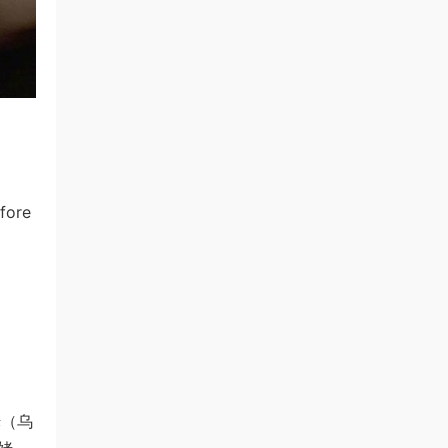
ore
姥（乌