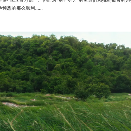
富之路”获取百万遗产。但面对同样“努力”的舅舅们和挑剔毒舌的姥
他预想的那么顺利……