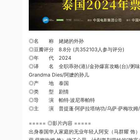
◎名 称 姥姥的外孙
◎豆瓣评分 8.8分 (共352103人参与评分)
◎年 代 2024
◎译 名 全职乖孙(港)/金孙爆富攻略(台)/粥味奇缘/中国家庭/
Grandma Dies‎/阿嬷的孙儿
◎产 地 泰国
◎类 型 剧情
◎导 演 帕特·波尼蒂帕特
◎主 演 普提蓬·阿萨拉塔纳功/乌萨·萨梅坎姆/
===== ◎影片内容 =====
出身泰国华人家庭的无业年轻人阿安（马群耀 饰