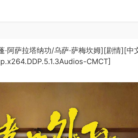
[普提蓬·阿萨拉塔纳功/乌萨·萨梅坎姆][剧情][中
0p.x264.DDP.5.1.3Audios-CMCT]