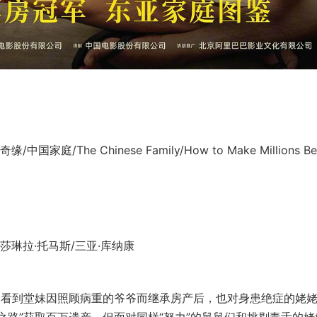
The Chinese Family/How to Make Millions Bef
莎琳拉·托马斯/三亚·库纳康
）看到堂妹因照顾病重的爷爷而继承房产后，也对身患绝症的姥