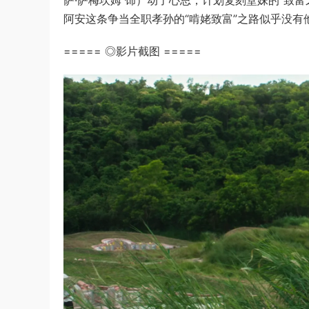
萨·萨梅坎姆 饰）动了心思，计划复刻堂妹的“致
阿安这条争当全职孝孙的“啃姥致富”之路似乎没有
===== ◎影片截图 =====